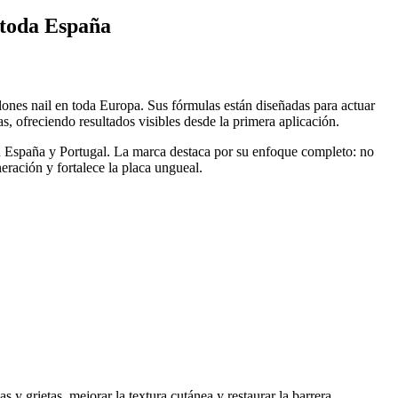
 toda España
lones nail en toda Europa. Sus fórmulas están diseñadas para actuar
s, ofreciendo resultados visibles desde la primera aplicación.
 España y Portugal. La marca destaca por su enfoque completo: no
neración y fortalece la placa ungueal.
 y grietas, mejorar la textura cutánea y restaurar la barrera