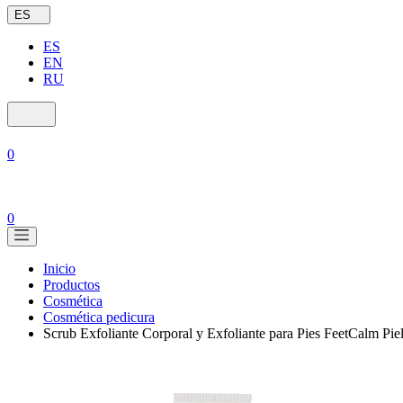
ES
ES
EN
RU
0
0
Inicio
Productos
Cosmética
Cosmética pedicura
Scrub Exfoliante Corporal y Exfoliante para Pies FeetCalm Piel 