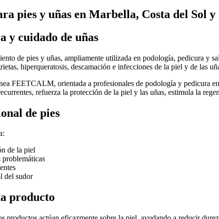
 pies y uñas en Marbella, Costa del Sol y
a y cuidado de uñas
iento de pies y uñas, ampliamente utilizada en podología, pedicura y sa
tas, hiperqueratosis, descamación e infecciones de la piel y de las uña
ínea FEETCALM, orientada a profesionales de podología y pedicura en
currentes, refuerza la protección de la piel y las uñas, estimula la rege
onal de pies
a:
n de la piel
s problemáticas
entes
l del sudor
da producto
os productos actúan eficazmente sobre la piel, ayudando a reducir durezas