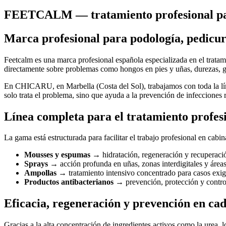
FEETCALM — tratamiento profesional para
Marca profesional para podología, pedicur
Feetcalm es una marca profesional española especializada en el tratam
directamente sobre problemas como hongos en pies y uñas, durezas, grie
En CHICARU, en Marbella (Costa del Sol), trabajamos con toda la l
solo trata el problema, sino que ayuda a la prevención de infecciones re
Línea completa para el tratamiento profesi
La gama está estructurada para facilitar el trabajo profesional en cabin
Mousses y espumas
→ hidratación, regeneración y recuperació
Sprays
→ acción profunda en uñas, zonas interdigitales y área
Ampollas
→ tratamiento intensivo concentrado para casos exig
Productos antibacterianos
→ prevención, protección y contro
Eficacia, regeneración y prevención en ca
Gracias a la alta concentración de ingredientes activos como la urea, l