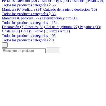
Pestañas extension (20)
Cosmetica cejas (14)
Cosmetica pestañas (4)
Todos los productos categorías
56
Manicura (6)
Pedicura (34)
Cuidado de la piel y depilación (16)
Todos los productos categorías
33
Manicura & pedicura (22)
Esterilización y otro (11)
Todos los productos categorías
154
Decoración (3)
Pinceles (83)
Gel paint, pintura (27)
Pegatinas (33)
Cristales (1)
Hoja (5)
Polvo (1)
Pinzas Art (1)
Todos los productos categorías
95
Todos los productos categorías
0