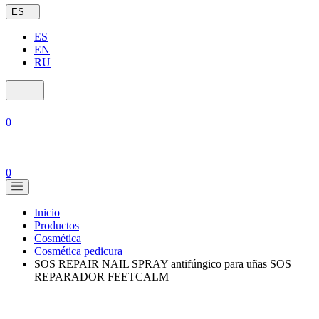
ES
ES
EN
RU
0
0
Inicio
Productos
Cosmética
Cosmética pedicura
SOS REPAIR NAIL SPRAY antifúngico para uñas SOS
REPARADOR FEETCALM