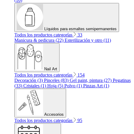
(16)
Líquidos para esmaltes semipermanentes
Todos los productos categorías
33
Manicura & pedicura (22)
Esterilización y otro (11)
Nail Art
Todos los productos categorías
154
Decoración (3)
Pinceles (83)
Gel paint, pintura (27)
Pegatinas
(33)
Cristales (1)
Hoja (5)
Polvo (1)
Pinzas Art (1)
Accesorios
Todos los productos categorías
95