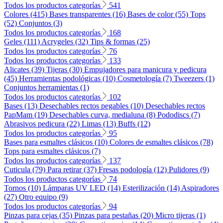
Todos los productos categorías
541
Colores (415)
Bases transparentes (16)
Bases de color (55)
Tops
(52)
Conjuntos (3)
Todos los productos categorías
168
Geles (111)
Acrygeles (32)
Tips & formas (25)
Todos los productos categorías
76
Todos los productos categorías
133
Alicates (39)
Tijeras (30)
Empujadores para manicura y pedicura
(45)
Herramientas podológicas (10)
Cosmetología (7)
Tweezers (1)
Conjuntos herramientas (1)
Todos los productos categorías
102
Bases (13)
Desechables rectos pegables (10)
Desechables rectos
PapMam (19)
Desechables curva, medialuna (8)
Pododiscs (7)
Abrasivos pedicura (22)
Limas (13)
Buffs (12)
Todos los productos categorías
95
Bases para esmaltes clásicos (10)
Colores de esmaltes clásicos (78)
Tops para esmaltes clásicos (7)
Todos los productos categorías
137
Cuticula (79)
Para retirar (37)
Fresas podología (12)
Pulidores (9)
Todos los productos categorías
74
Tornos (10)
Lámparas UV LED (14)
Esterilización (14)
Aspiradores
(27)
Otro equipo (9)
Todos los productos categorías
94
Pinzas para cejas (35)
Pinzas para pestañas (20)
Micro tijeras (1)