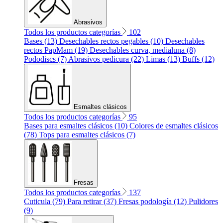
Abrasivos
Todos los productos categorías
102
Bases (13)
Desechables rectos pegables (10)
Desechables
rectos PapMam (19)
Desechables curva, medialuna (8)
Pododiscs (7)
Abrasivos pedicura (22)
Limas (13)
Buffs (12)
Esmaltes clásicos
Todos los productos categorías
95
Bases para esmaltes clásicos (10)
Colores de esmaltes clásicos
(78)
Tops para esmaltes clásicos (7)
Fresas
Todos los productos categorías
137
Cuticula (79)
Para retirar (37)
Fresas podología (12)
Pulidores
(9)