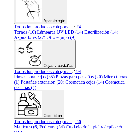
Aparatología
Todos los productos categorías
74
Tornos (10)
Lámparas UV LED (14)
Esterilización (14)
Aspiradores (27)
Otro equipo (9)
Cejas y pestañas
Todos los productos categorías
94
Pinzas para cejas (35)
Pinzas para pestañas (20)
Micro tijeras
(1)
Pestañas extension (20)
Cosmetica cejas (14)
Cosmetica
pestañas (4)
Cosmética
Todos los productos categorías
56
Manicura (6)
Pedicura (34)
Cuidado de la piel y depilación