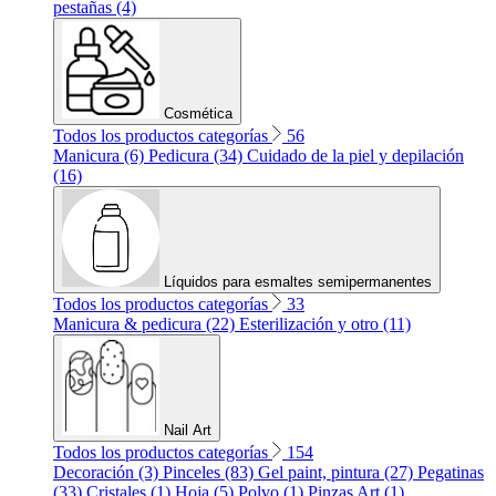
pestañas (4)
Cosmética
Todos los productos categorías
56
Manicura (6)
Pedicura (34)
Cuidado de la piel y depilación
(16)
Líquidos para esmaltes semipermanentes
Todos los productos categorías
33
Manicura & pedicura (22)
Esterilización y otro (11)
Nail Art
Todos los productos categorías
154
Decoración (3)
Pinceles (83)
Gel paint, pintura (27)
Pegatinas
(33)
Cristales (1)
Hoja (5)
Polvo (1)
Pinzas Art (1)