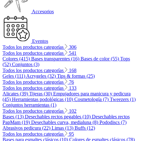
Accesorios
Eventos
Todos los productos categorías
306
Todos los productos categorías
541
Colores (415)
Bases transparentes (16)
Bases de color (55)
Tops
(52)
Conjuntos (3)
Todos los productos categorías
168
Geles (111)
Acrygeles (32)
Tips & formas (25)
Todos los productos categorías
76
Todos los productos categorías
133
Alicates (39)
Tijeras (30)
Empujadores para manicura y pedicura
(45)
Herramientas podológicas (10)
Cosmetología (7)
Tweezers (1)
Conjuntos herramientas (1)
Todos los productos categorías
102
Bases (13)
Desechables rectos pegables (10)
Desechables rectos
PapMam (19)
Desechables curva, medialuna (8)
Pododiscs (7)
Abrasivos pedicura (22)
Limas (13)
Buffs (12)
Todos los productos categorías
95
Bases para esmaltes clásicos (10)
Colores de esmaltes clásicos (78)