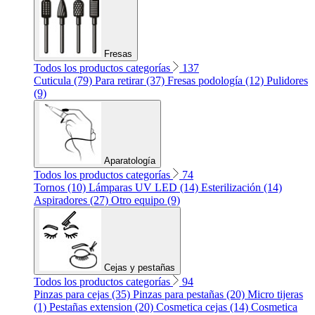
Fresas
Todos los productos categorías
137
Cuticula (79)
Para retirar (37)
Fresas podología (12)
Pulidores
(9)
Aparatología
Todos los productos categorías
74
Tornos (10)
Lámparas UV LED (14)
Esterilización (14)
Aspiradores (27)
Otro equipo (9)
Cejas y pestañas
Todos los productos categorías
94
Pinzas para cejas (35)
Pinzas para pestañas (20)
Micro tijeras
(1)
Pestañas extension (20)
Cosmetica cejas (14)
Cosmetica