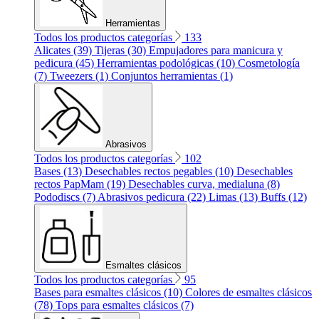
Herramientas
Todos los productos categorías
133
Alicates (39)
Tijeras (30)
Empujadores para manicura y
pedicura (45)
Herramientas podológicas (10)
Cosmetología
(7)
Tweezers (1)
Conjuntos herramientas (1)
Abrasivos
Todos los productos categorías
102
Bases (13)
Desechables rectos pegables (10)
Desechables
rectos PapMam (19)
Desechables curva, medialuna (8)
Pododiscs (7)
Abrasivos pedicura (22)
Limas (13)
Buffs (12)
Esmaltes clásicos
Todos los productos categorías
95
Bases para esmaltes clásicos (10)
Colores de esmaltes clásicos
(78)
Tops para esmaltes clásicos (7)