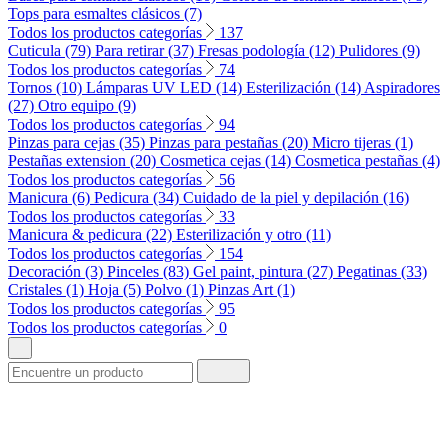
Tops para esmaltes clásicos (7)
Todos los productos categorías
137
Cuticula (79)
Para retirar (37)
Fresas podología (12)
Pulidores (9)
Todos los productos categorías
74
Tornos (10)
Lámparas UV LED (14)
Esterilización (14)
Aspiradores
(27)
Otro equipo (9)
Todos los productos categorías
94
Pinzas para cejas (35)
Pinzas para pestañas (20)
Micro tijeras (1)
Pestañas extension (20)
Cosmetica cejas (14)
Cosmetica pestañas (4)
Todos los productos categorías
56
Manicura (6)
Pedicura (34)
Cuidado de la piel y depilación (16)
Todos los productos categorías
33
Manicura & pedicura (22)
Esterilización y otro (11)
Todos los productos categorías
154
Decoración (3)
Pinceles (83)
Gel paint, pintura (27)
Pegatinas (33)
Cristales (1)
Hoja (5)
Polvo (1)
Pinzas Art (1)
Todos los productos categorías
95
Todos los productos categorías
0