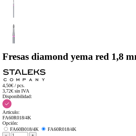
Fresas diamond yema red 1,8 
4,50€ / pcs.
3,72€ sin IVA
Disponibilidad:
Articulo:
FA60R018/4K
Opción:
FA60B018/4K
FA60R018/4K
−
+