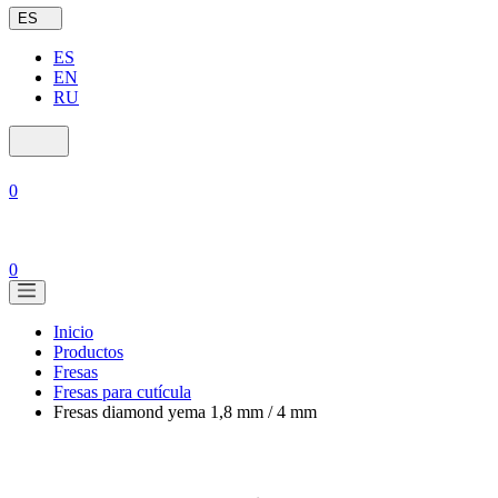
ES
ES
EN
RU
0
0
Inicio
Productos
Fresas
Fresas para cutícula
Fresas diamond yema 1,8 mm / 4 mm