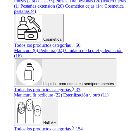
Pinzas para cejas (35)
Pinzas para pestañas (20)
Micro tijeras
(1)
Pestañas extension (20)
Cosmetica cejas (14)
Cosmetica
pestañas (4)
Cosmética
Todos los productos categorías
56
Manicura (6)
Pedicura (34)
Cuidado de la piel y depilación
(16)
Líquidos para esmaltes semipermanentes
Todos los productos categorías
33
Manicura & pedicura (22)
Esterilización y otro (11)
Nail Art
Todos los productos categorías
154