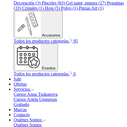
Decoración (3)
Pinceles (83)
Gel paint, pintura (27)
Pegatinas
(33)
Cristales (1)
Hoja (5)
Polvo (1)
Pinzas Art (1)
Accesorios
Todos los productos categorías
95
Eventos
Todos los productos categorías
0
Sale
Ofertas
Servicios
Cursos Anna Tsukanova
Cursos Ariela Ungurean
Grabado
Marcas
Contacto
Quiénes Somos
Quiénes Somos