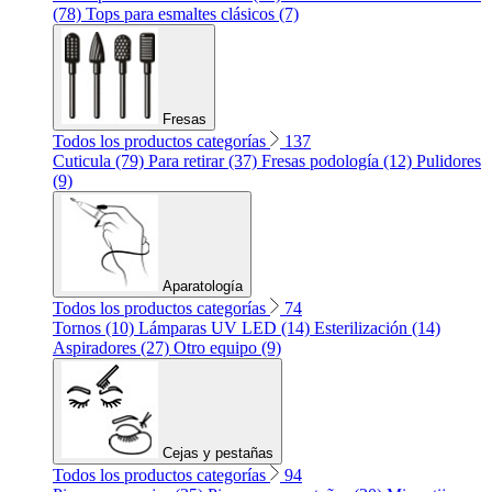
(78)
Tops para esmaltes clásicos (7)
Fresas
Todos los productos categorías
137
Cuticula (79)
Para retirar (37)
Fresas podología (12)
Pulidores
(9)
Aparatología
Todos los productos categorías
74
Tornos (10)
Lámparas UV LED (14)
Esterilización (14)
Aspiradores (27)
Otro equipo (9)
Cejas y pestañas
Todos los productos categorías
94