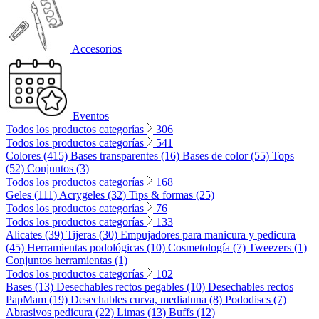
Accesorios
Eventos
Todos los productos categorías
306
Todos los productos categorías
541
Colores (415)
Bases transparentes (16)
Bases de color (55)
Tops
(52)
Conjuntos (3)
Todos los productos categorías
168
Geles (111)
Acrygeles (32)
Tips & formas (25)
Todos los productos categorías
76
Todos los productos categorías
133
Alicates (39)
Tijeras (30)
Empujadores para manicura y pedicura
(45)
Herramientas podológicas (10)
Cosmetología (7)
Tweezers (1)
Conjuntos herramientas (1)
Todos los productos categorías
102
Bases (13)
Desechables rectos pegables (10)
Desechables rectos
PapMam (19)
Desechables curva, medialuna (8)
Pododiscs (7)
Abrasivos pedicura (22)
Limas (13)
Buffs (12)