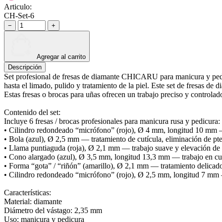
Articulo:
CH-Set-6
−
+
Agregar al carrito
Descripción
Set profesional de fresas de diamante CHICARU para manicura y pedicur
hasta el limado, pulido y tratamiento de la piel. Este set de fresas de
Estas fresas o brocas para uñas ofrecen un trabajo preciso y controlado
Contenido del set:
Incluye 6 fresas / brocas profesionales para manicura rusa y pedicura:
• Cilindro redondeado “micrófono” (rojo), Ø 4 mm, longitud 10 mm —
• Bola (azul), Ø 2,5 mm — tratamiento de cutícula, eliminación de pte
• Llama puntiaguda (roja), Ø 2,1 mm — trabajo suave y elevación de 
• Cono alargado (azul), Ø 3,5 mm, longitud 13,3 mm — trabajo en cutí
• Forma “gota” / “riñón” (amarillo), Ø 2,1 mm — tratamiento delicado
• Cilindro redondeado “micrófono” (rojo), Ø 2,5 mm, longitud 7 mm —
Características:
Material: diamante
Diámetro del vástago: 2,35 mm
Uso: manicura y pedicura