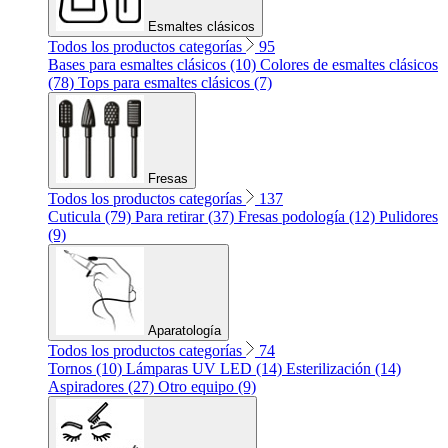
Esmaltes clásicos
Todos los productos categorías
95
Bases para esmaltes clásicos (10)
Colores de esmaltes clásicos
(78)
Tops para esmaltes clásicos (7)
Fresas
Todos los productos categorías
137
Cuticula (79)
Para retirar (37)
Fresas podología (12)
Pulidores
(9)
Aparatología
Todos los productos categorías
74
Tornos (10)
Lámparas UV LED (14)
Esterilización (14)
Aspiradores (27)
Otro equipo (9)