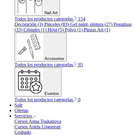
Nail Art
Todos los productos categorías
154
Decoración (3)
Pinceles (83)
Gel paint, pintura (27)
Pegatinas
(33)
Cristales (1)
Hoja (5)
Polvo (1)
Pinzas Art (1)
Accesorios
Todos los productos categorías
95
Eventos
Todos los productos categorías
0
Sale
Ofertas
Servicios
Cursos Anna Tsukanova
Cursos Ariela Ungurean
Grabado