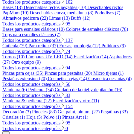
Todos los productos categorías
102
Bases (13)
Desechables rectos pegables (10)
Desechables rectos
PapMam (19)
Desechables curva, medialuna (8)
Pododiscs (7)
Abrasivos pedicura (22)
Limas (13)
Buffs (12)
Todos los productos categorías
95
Bases para esmaltes clásicos (10)
Colores de esmaltes clásicos (78)
Tops para esmaltes clásicos (7)
Todos los productos categorías
137
Cuticula (79)
Para retirar (37)
Fresas podología (12)
Pulidores (9)
Todos los productos categorías
74
Tornos (10)
Lámparas UV LED (14)
Esterilización (14)
Aspiradores
(27)
Otro equipo (9)
Todos los productos categorías
94
Pinzas para cejas (35)
Pinzas para pestañas (20)
Micro tijeras (1)
Pestañas extension (20)
Cosmetica cejas (14)
Cosmetica pestañas (4)
Todos los productos categorías
56
Manicura (6)
Pedicura (34)
Cuidado de la piel y depilación (16)
Todos los productos categorías
33
Manicura & pedicura (22)
Esterilización y otro (11)
Todos los productos categorías
154
Decoración (3)
Pinceles (83)
Gel paint, pintura (27)
Pegatinas (33)
Cristales (1)
Hoja (5)
Polvo (1)
Pinzas Art (1)
Todos los productos categorías
95
Todos los productos categorías
0