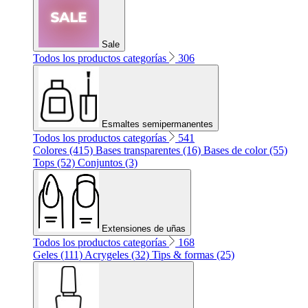
Sale
Todos los productos categorías
306
Esmaltes semipermanentes
Todos los productos categorías
541
Colores (415)
Bases transparentes (16)
Bases de color (55)
Tops (52)
Conjuntos (3)
Extensiones de uñas
Todos los productos categorías
168
Geles (111)
Acrygeles (32)
Tips & formas (25)