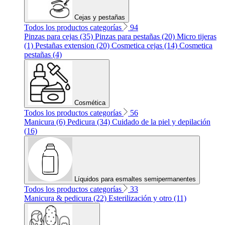
Cejas y pestañas
Todos los productos categorías
94
Pinzas para cejas (35)
Pinzas para pestañas (20)
Micro tijeras
(1)
Pestañas extension (20)
Cosmetica cejas (14)
Cosmetica
pestañas (4)
Cosmética
Todos los productos categorías
56
Manicura (6)
Pedicura (34)
Cuidado de la piel y depilación
(16)
Líquidos para esmaltes semipermanentes
Todos los productos categorías
33
Manicura & pedicura (22)
Esterilización y otro (11)