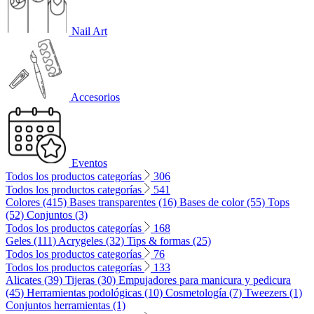
Nail Art
Accesorios
Eventos
Todos los productos categorías
306
Todos los productos categorías
541
Colores (415)
Bases transparentes (16)
Bases de color (55)
Tops
(52)
Conjuntos (3)
Todos los productos categorías
168
Geles (111)
Acrygeles (32)
Tips & formas (25)
Todos los productos categorías
76
Todos los productos categorías
133
Alicates (39)
Tijeras (30)
Empujadores para manicura y pedicura
(45)
Herramientas podológicas (10)
Cosmetología (7)
Tweezers (1)
Conjuntos herramientas (1)