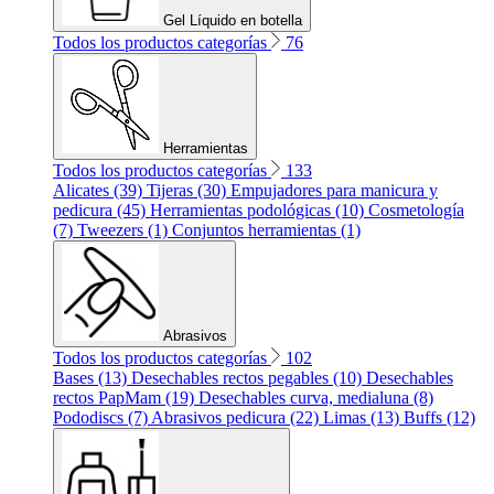
Gel Líquido en botella
Todos los productos categorías
76
Herramientas
Todos los productos categorías
133
Alicates (39)
Tijeras (30)
Empujadores para manicura y
pedicura (45)
Herramientas podológicas (10)
Cosmetología
(7)
Tweezers (1)
Conjuntos herramientas (1)
Abrasivos
Todos los productos categorías
102
Bases (13)
Desechables rectos pegables (10)
Desechables
rectos PapMam (19)
Desechables curva, medialuna (8)
Pododiscs (7)
Abrasivos pedicura (22)
Limas (13)
Buffs (12)