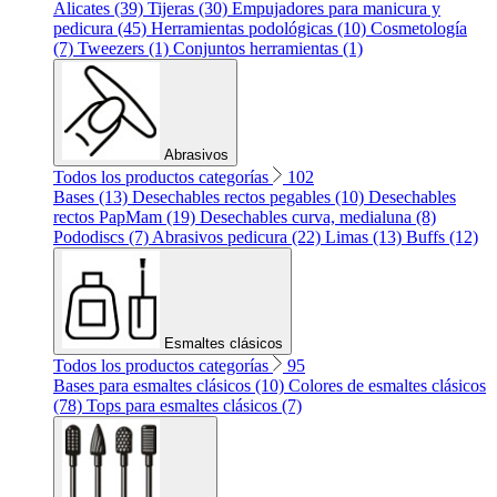
Alicates (39)
Tijeras (30)
Empujadores para manicura y
pedicura (45)
Herramientas podológicas (10)
Cosmetología
(7)
Tweezers (1)
Conjuntos herramientas (1)
Abrasivos
Todos los productos categorías
102
Bases (13)
Desechables rectos pegables (10)
Desechables
rectos PapMam (19)
Desechables curva, medialuna (8)
Pododiscs (7)
Abrasivos pedicura (22)
Limas (13)
Buffs (12)
Esmaltes clásicos
Todos los productos categorías
95
Bases para esmaltes clásicos (10)
Colores de esmaltes clásicos
(78)
Tops para esmaltes clásicos (7)