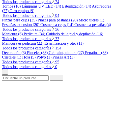
Todos los productos categorías
74
Tornos (10)
Lámparas UV LED (14)
Esterilización (14)
Aspiradores
(27)
Otro equipo (9)
Todos los productos categorías
94
Pinzas para cejas (35)
Pinzas para pestañas (20)
Micro tijeras (1)
Pestañas extension (20)
Cosmetica cejas (14)
Cosmetica pestañas (4)
Todos los productos categorías
56
Manicura (6)
Pedicura (34)
Cuidado de la piel y depilación (16)
Todos los productos categorías
33
Manicura & pedicura (22)
Esterilización y otro (11)
Todos los productos categorías
154
Decoración (3)
Pinceles (83)
Gel paint, pintura (27)
Pegatinas (33)
Cristales (1)
Hoja (5)
Polvo (1)
Pinzas Art (1)
Todos los productos categorías
95
Todos los productos categorías
0