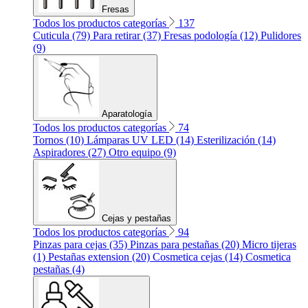
Fresas
Todos los productos categorías
137
Cuticula (79)
Para retirar (37)
Fresas podología (12)
Pulidores
(9)
Aparatología
Todos los productos categorías
74
Tornos (10)
Lámparas UV LED (14)
Esterilización (14)
Aspiradores (27)
Otro equipo (9)
Cejas y pestañas
Todos los productos categorías
94
Pinzas para cejas (35)
Pinzas para pestañas (20)
Micro tijeras
(1)
Pestañas extension (20)
Cosmetica cejas (14)
Cosmetica
pestañas (4)