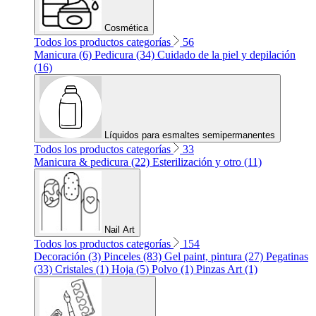
Cosmética
Todos los productos categorías
56
Manicura (6)
Pedicura (34)
Cuidado de la piel y depilación
(16)
Líquidos para esmaltes semipermanentes
Todos los productos categorías
33
Manicura & pedicura (22)
Esterilización y otro (11)
Nail Art
Todos los productos categorías
154
Decoración (3)
Pinceles (83)
Gel paint, pintura (27)
Pegatinas
(33)
Cristales (1)
Hoja (5)
Polvo (1)
Pinzas Art (1)