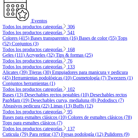
Eventos
Todos los productos categorías
306
Todos los productos categorías
541
Colores (415)
Bases transparentes (16)
Bases de color (55)
Tops
(52)
Conjuntos (3)
Todos los productos categorías
168
Geles (111)
Acrygeles (32)
Tips & formas (25)
Todos los productos categorías
76
Todos los productos categorías
133
Alicates (39)
Tijeras (30)
Empujadores para manicura y pedicura
(45)
Herramientas podológicas (10)
Cosmetología (7)
Tweezers (1)
Conjuntos herramientas (1)
Todos los productos categorías
102
Bases (13)
Desechables rectos pegables (10)
Desechables rectos
PapMam (19)
Desechables curva, medialuna (8)
Pododiscs (7)
Abrasivos pedicura (22)
Limas (13)
Buffs (12)
Todos los productos categorías
95
Bases para esmaltes clásicos (10)
Colores de esmaltes clásicos (78)
Tops para esmaltes clásicos (7)
Todos los productos categorías
137
Cuticula (79)
Para retirar (37)
Fresas podología (12)
Pulidores (9)