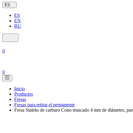
ES
ES
EN
RU
0
0
Inicio
Productos
Fresas
Fresas para retirar el permanente
Fresa Staleks de carburo Cono truncado 4 mm de diámetro, par