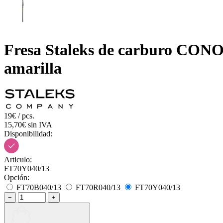
Fresa Staleks de carburo CON
amarilla
19€ / pcs.
15,70€ sin IVA
Disponibilidad:
Articulo:
FT70Y040/13
Opción:
FT70B040/13
FT70R040/13
FT70Y040/13
−
+