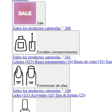
Sale
Todos los productos categorías
306
Esmaltes semipermanentes
Todos los productos categorías
541
Colores (415)
Bases transparentes (16)
Bases de color (55)
Top
Extensiones de uñas
Todos los productos categorías
168
Geles (111)
Acrygeles (32)
Tips & formas (25)