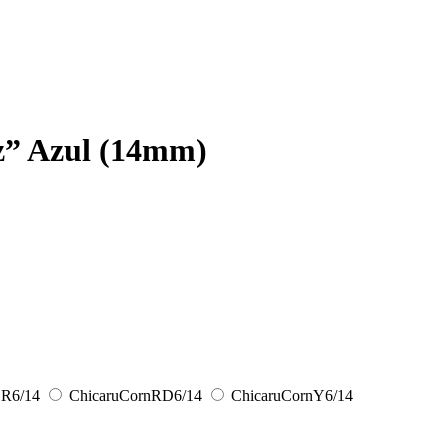
z” Azul (14mm)
GR6/14
ChicaruCornRD6/14
ChicaruCornY6/14