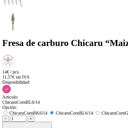
Fresa de carburo Chicaru “Mai
14€ / pcs.
11,57€ sin IVA
Disponibilidad:
Articulo:
ChicaruCornBL6/14
Opción:
ChicaruCornBK6/14
ChicaruCornBL6/14
ChicaruCorn
−
+