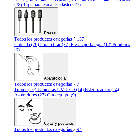
(78)
Tops para esmaltes clásicos (7)
Fresas
Todos los productos categorías
137
Cuticula (79)
Para retirar (37)
Fresas podología (12)
Pulidores
(9)
Aparatología
Todos los productos categorías
74
Tornos (10)
Lámparas UV LED (14)
Esterilización (14)
Aspiradores (27)
Otro equipo (9)
Cejas y pestañas
Todos los productos categorías
94