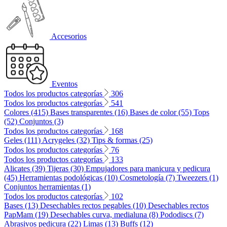
Accesorios
Eventos
Todos los productos categorías
306
Todos los productos categorías
541
Colores (415)
Bases transparentes (16)
Bases de color (55)
Tops
(52)
Conjuntos (3)
Todos los productos categorías
168
Geles (111)
Acrygeles (32)
Tips & formas (25)
Todos los productos categorías
76
Todos los productos categorías
133
Alicates (39)
Tijeras (30)
Empujadores para manicura y pedicura
(45)
Herramientas podológicas (10)
Cosmetología (7)
Tweezers (1)
Conjuntos herramientas (1)
Todos los productos categorías
102
Bases (13)
Desechables rectos pegables (10)
Desechables rectos
PapMam (19)
Desechables curva, medialuna (8)
Pododiscs (7)
Abrasivos pedicura (22)
Limas (13)
Buffs (12)