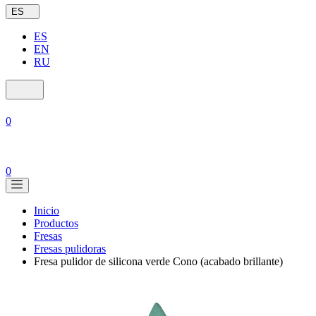
ES
ES
EN
RU
0
0
Inicio
Productos
Fresas
Fresas pulidoras
Fresa pulidor de silicona verde Cono (acabado brillante)