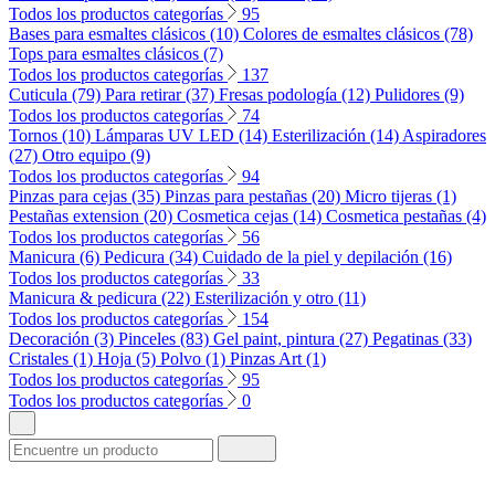
Todos los productos categorías
95
Bases para esmaltes clásicos (10)
Colores de esmaltes clásicos (78)
Tops para esmaltes clásicos (7)
Todos los productos categorías
137
Cuticula (79)
Para retirar (37)
Fresas podología (12)
Pulidores (9)
Todos los productos categorías
74
Tornos (10)
Lámparas UV LED (14)
Esterilización (14)
Aspiradores
(27)
Otro equipo (9)
Todos los productos categorías
94
Pinzas para cejas (35)
Pinzas para pestañas (20)
Micro tijeras (1)
Pestañas extension (20)
Cosmetica cejas (14)
Cosmetica pestañas (4)
Todos los productos categorías
56
Manicura (6)
Pedicura (34)
Cuidado de la piel y depilación (16)
Todos los productos categorías
33
Manicura & pedicura (22)
Esterilización y otro (11)
Todos los productos categorías
154
Decoración (3)
Pinceles (83)
Gel paint, pintura (27)
Pegatinas (33)
Cristales (1)
Hoja (5)
Polvo (1)
Pinzas Art (1)
Todos los productos categorías
95
Todos los productos categorías
0