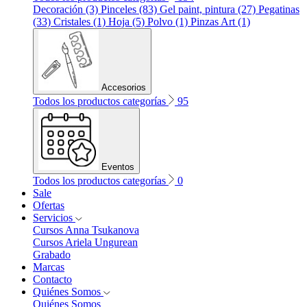
Decoración (3)
Pinceles (83)
Gel paint, pintura (27)
Pegatinas
(33)
Cristales (1)
Hoja (5)
Polvo (1)
Pinzas Art (1)
Accesorios
Todos los productos categorías
95
Eventos
Todos los productos categorías
0
Sale
Ofertas
Servicios
Cursos Anna Tsukanova
Cursos Ariela Ungurean
Grabado
Marcas
Contacto
Quiénes Somos
Quiénes Somos