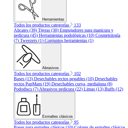
Herramientas
Todos los productos categorías
133
Alicates (39)
Tijeras (30)
Empujadores para manicura y
pedicura (45)
Herramientas podológicas (10)
Cosmetología
(7)
Tweezers (1)
Conjuntos herramientas (1)
Abrasivos
Todos los productos categorías
102
Bases (13)
Desechables rectos pegables (10)
Desechables
rectos PapMam (19)
Desechables curva, medialuna (8)
Pododiscs (7)
Abrasivos pedicura (22)
Limas (13)
Buffs (12)
Esmaltes clásicos
Todos los productos categorías
95
Bases para esmaltes clásicos (10)
Colores de esmaltes clásicos