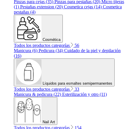
Pinzas para cejas (35)
Pinzas para pestañas (20)
Micro tijeras
(1)
Pestañas extension (20)
Cosmetica cejas (14)
Cosmetica
pestañas (4)
Cosmética
Todos los productos categorías
56
Manicura (6)
Pedicura (34)
Cuidado de la piel y depilación
(16)
Líquidos para esmaltes semipermanentes
Todos los productos categorías
33
Manicura & pedicura (22)
Esterilización y otro (11)
Nail Art
Todos los productos categorías
154