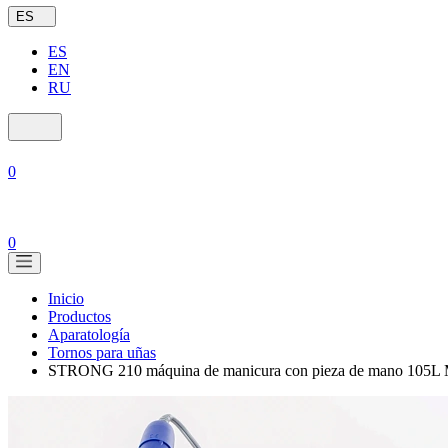
ES
ES
EN
RU
0
0
Inicio
Productos
Aparatología
Tornos para uñas
STRONG 210 máquina de manicura con pieza de mano