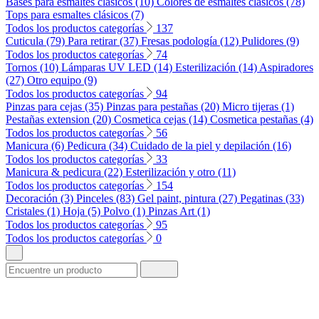
Bases para esmaltes clásicos (10)
Colores de esmaltes clásicos (78)
Tops para esmaltes clásicos (7)
Todos los productos categorías
137
Cuticula (79)
Para retirar (37)
Fresas podología (12)
Pulidores (9)
Todos los productos categorías
74
Tornos (10)
Lámparas UV LED (14)
Esterilización (14)
Aspiradores
(27)
Otro equipo (9)
Todos los productos categorías
94
Pinzas para cejas (35)
Pinzas para pestañas (20)
Micro tijeras (1)
Pestañas extension (20)
Cosmetica cejas (14)
Cosmetica pestañas (4)
Todos los productos categorías
56
Manicura (6)
Pedicura (34)
Cuidado de la piel y depilación (16)
Todos los productos categorías
33
Manicura & pedicura (22)
Esterilización y otro (11)
Todos los productos categorías
154
Decoración (3)
Pinceles (83)
Gel paint, pintura (27)
Pegatinas (33)
Cristales (1)
Hoja (5)
Polvo (1)
Pinzas Art (1)
Todos los productos categorías
95
Todos los productos categorías
0