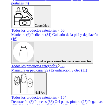
pestañas (4)
Cosmética
Todos los productos categorías
56
Manicura (6)
Pedicura (34)
Cuidado de la piel y depilación
(16)
Líquidos para esmaltes semipermanentes
Todos los productos categorías
33
Manicura & pedicura (22)
Esterilización y otro (11)
Nail Art
Todos los productos categorías
154
Decoración (3)
Pinceles (83)
Gel paint, pintura (27)
Pegatinas