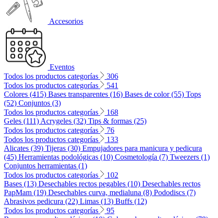
Accesorios
Eventos
Todos los productos categorías
306
Todos los productos categorías
541
Colores (415)
Bases transparentes (16)
Bases de color (55)
Tops
(52)
Conjuntos (3)
Todos los productos categorías
168
Geles (111)
Acrygeles (32)
Tips & formas (25)
Todos los productos categorías
76
Todos los productos categorías
133
Alicates (39)
Tijeras (30)
Empujadores para manicura y pedicura
(45)
Herramientas podológicas (10)
Cosmetología (7)
Tweezers (1)
Conjuntos herramientas (1)
Todos los productos categorías
102
Bases (13)
Desechables rectos pegables (10)
Desechables rectos
PapMam (19)
Desechables curva, medialuna (8)
Pododiscs (7)
Abrasivos pedicura (22)
Limas (13)
Buffs (12)
Todos los productos categorías
95