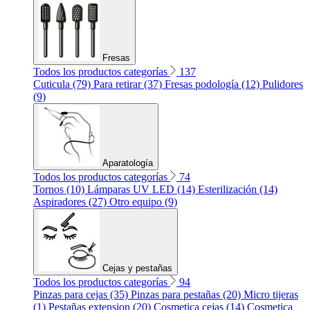
Fresas
Todos los productos categorías
137
Cuticula (79)
Para retirar (37)
Fresas podología (12)
Pulidores
(9)
Aparatología
Todos los productos categorías
74
Tornos (10)
Lámparas UV LED (14)
Esterilización (14)
Aspiradores (27)
Otro equipo (9)
Cejas y pestañas
Todos los productos categorías
94
Pinzas para cejas (35)
Pinzas para pestañas (20)
Micro tijeras
(1)
Pestañas extension (20)
Cosmetica cejas (14)
Cosmetica