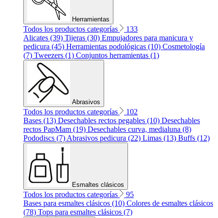
Herramientas
Todos los productos categorías
133
Alicates (39)
Tijeras (30)
Empujadores para manicura y
pedicura (45)
Herramientas podológicas (10)
Cosmetología
(7)
Tweezers (1)
Conjuntos herramientas (1)
Abrasivos
Todos los productos categorías
102
Bases (13)
Desechables rectos pegables (10)
Desechables
rectos PapMam (19)
Desechables curva, medialuna (8)
Pododiscs (7)
Abrasivos pedicura (22)
Limas (13)
Buffs (12)
Esmaltes clásicos
Todos los productos categorías
95
Bases para esmaltes clásicos (10)
Colores de esmaltes clásicos
(78)
Tops para esmaltes clásicos (7)