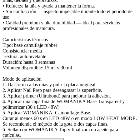
finas, débiles y quebradizas.
• Refuerza la uña y ayuda a mantener la forma.
• Sin contracción — aspecto impecable durante todo el periodo de
uso.
• Calidad premium y alta durabilidad — ideal para servicios
profesionales de manicura.
Características técnicas
Tipo: base camuflaje rubber
Consistencia: media
Textura: autonivelante
Duración: hasta 3 semanas
Volumen disponible: 15 ml y 30 ml
Modo de aplicación
1. Dar forma a las uñas y pulir la placa ungueal.
2. Aplicar Nail Prep para desengrasar la superficie.
3. Aplicar primer (Ultrabond) para mejorar la adhesión.
4. Aplicar una capa fina de WOMÁNIKA Base Transparent y
polimerizar (30 s LED 48W).
5. Aplicar WOMÁNIKA Camouflage Base.
Curar al menos 60 s en LED 48W o en modo LOW HEAT MODE.
Se recomienda el método de la gota o dos capas finas.
6. Sellar con WOMÁNIKA Top y finalizar con aceite para
cutículas.