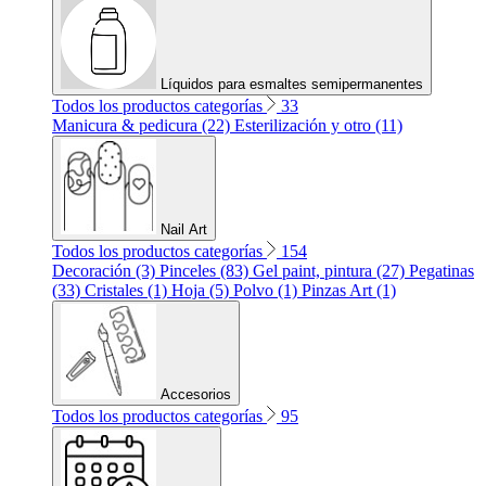
Líquidos para esmaltes semipermanentes
Todos los productos categorías
33
Manicura & pedicura (22)
Esterilización y otro (11)
Nail Art
Todos los productos categorías
154
Decoración (3)
Pinceles (83)
Gel paint, pintura (27)
Pegatinas
(33)
Cristales (1)
Hoja (5)
Polvo (1)
Pinzas Art (1)
Accesorios
Todos los productos categorías
95