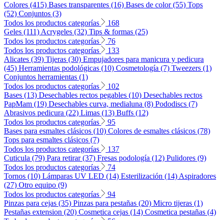
Colores (415)
Bases transparentes (16)
Bases de color (55)
Tops
(52)
Conjuntos (3)
Todos los productos categorías
168
Geles (111)
Acrygeles (32)
Tips & formas (25)
Todos los productos categorías
76
Todos los productos categorías
133
Alicates (39)
Tijeras (30)
Empujadores para manicura y pedicura
(45)
Herramientas podológicas (10)
Cosmetología (7)
Tweezers (1)
Conjuntos herramientas (1)
Todos los productos categorías
102
Bases (13)
Desechables rectos pegables (10)
Desechables rectos
PapMam (19)
Desechables curva, medialuna (8)
Pododiscs (7)
Abrasivos pedicura (22)
Limas (13)
Buffs (12)
Todos los productos categorías
95
Bases para esmaltes clásicos (10)
Colores de esmaltes clásicos (78)
Tops para esmaltes clásicos (7)
Todos los productos categorías
137
Cuticula (79)
Para retirar (37)
Fresas podología (12)
Pulidores (9)
Todos los productos categorías
74
Tornos (10)
Lámparas UV LED (14)
Esterilización (14)
Aspiradores
(27)
Otro equipo (9)
Todos los productos categorías
94
Pinzas para cejas (35)
Pinzas para pestañas (20)
Micro tijeras (1)
Pestañas extension (20)
Cosmetica cejas (14)
Cosmetica pestañas (4)