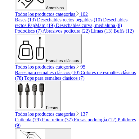
Abrasivos
Todos los productos categorías
102
Bases (13)
Desechables rectos pegables (10)
Desechables
rectos PapMam (19)
Desechables curva, medialuna (8)
Pododiscs (7)
Abrasivos pedicura (22)
Limas (13)
Buffs (12)
Esmaltes clásicos
Todos los productos categorías
95
Bases para esmaltes clásicos (10)
Colores de esmaltes clásicos
(78)
Tops para esmaltes clásicos (7)
Fresas
Todos los productos categorías
137
Cuticula (79)
Para retirar (37)
Fresas podología (12)
Pulidores
(9)