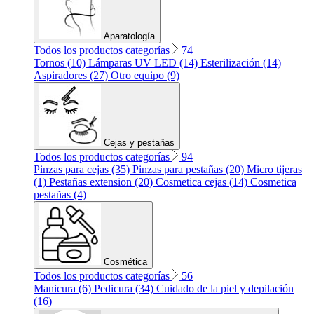
Aparatología
Todos los productos categorías
74
Tornos (10)
Lámparas UV LED (14)
Esterilización (14)
Aspiradores (27)
Otro equipo (9)
Cejas y pestañas
Todos los productos categorías
94
Pinzas para cejas (35)
Pinzas para pestañas (20)
Micro tijeras
(1)
Pestañas extension (20)
Cosmetica cejas (14)
Cosmetica
pestañas (4)
Cosmética
Todos los productos categorías
56
Manicura (6)
Pedicura (34)
Cuidado de la piel y depilación
(16)