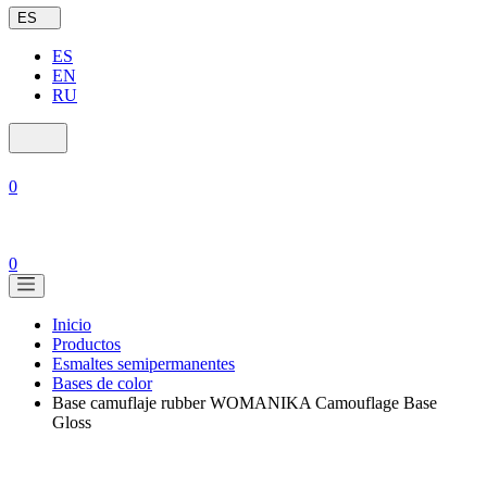
ES
ES
EN
RU
0
0
Inicio
Productos
Esmaltes semipermanentes
Bases de color
Base camuflaje rubber WOMANIKA Camouflage Base
Gloss