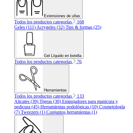
Extensiones de uñas
Todos los productos categorías
168
Geles (111)
Acrygeles (32)
Tips & formas (25)
Gel Líquido en botella
Todos los productos categorías
76
Herramientas
Todos los productos categorías
133
Alicates (39)
Tijeras (30)
Empujadores para manicura y
pedicura (45)
Herramientas podológicas (10)
Cosmetología
(7)
Tweezers (1)
Conjuntos herramientas (1)