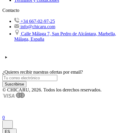
Términos y condiciones
Contacto
+34 667-02-97-25
info@chicaru.com
Calle Málaga 7, San Pedro de Alcántara, Marbella,
Málaga, España
¿Quieres recibir nuestras ofertas por email?
Suscribirse
© CHICARU, 2026. Todos los derechos reservados.
0
ES