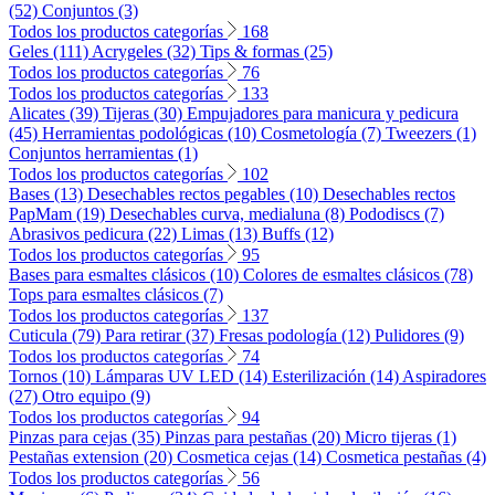
(52)
Conjuntos (3)
Todos los productos categorías
168
Geles (111)
Acrygeles (32)
Tips & formas (25)
Todos los productos categorías
76
Todos los productos categorías
133
Alicates (39)
Tijeras (30)
Empujadores para manicura y pedicura
(45)
Herramientas podológicas (10)
Cosmetología (7)
Tweezers (1)
Conjuntos herramientas (1)
Todos los productos categorías
102
Bases (13)
Desechables rectos pegables (10)
Desechables rectos
PapMam (19)
Desechables curva, medialuna (8)
Pododiscs (7)
Abrasivos pedicura (22)
Limas (13)
Buffs (12)
Todos los productos categorías
95
Bases para esmaltes clásicos (10)
Colores de esmaltes clásicos (78)
Tops para esmaltes clásicos (7)
Todos los productos categorías
137
Cuticula (79)
Para retirar (37)
Fresas podología (12)
Pulidores (9)
Todos los productos categorías
74
Tornos (10)
Lámparas UV LED (14)
Esterilización (14)
Aspiradores
(27)
Otro equipo (9)
Todos los productos categorías
94
Pinzas para cejas (35)
Pinzas para pestañas (20)
Micro tijeras (1)
Pestañas extension (20)
Cosmetica cejas (14)
Cosmetica pestañas (4)
Todos los productos categorías
56