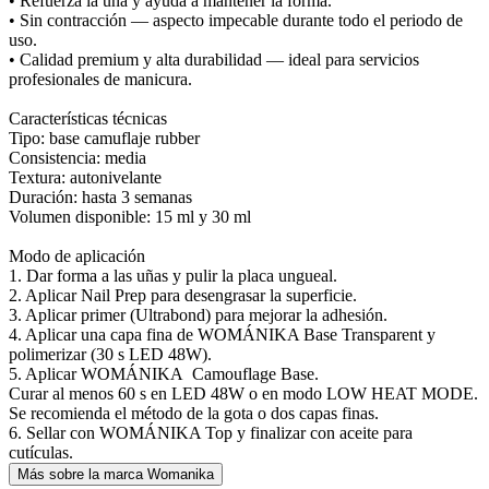
• Refuerza la uña y ayuda a mantener la forma.
• Sin contracción — aspecto impecable durante todo el periodo de
uso.
• Calidad premium y alta durabilidad — ideal para servicios
profesionales de manicura.
Características técnicas
Tipo: base camuflaje rubber
Consistencia: media
Textura: autonivelante
Duración: hasta 3 semanas
Volumen disponible: 15 ml y 30 ml
Modo de aplicación
1. Dar forma a las uñas y pulir la placa ungueal.
2. Aplicar Nail Prep para desengrasar la superficie.
3. Aplicar primer (Ultrabond) para mejorar la adhesión.
4. Aplicar una capa fina de WOMÁNIKA Base Transparent y
polimerizar (30 s LED 48W).
5. Aplicar WOMÁNIKA Camouflage Base.
Curar al menos 60 s en LED 48W o en modo LOW HEAT MODE.
Se recomienda el método de la gota o dos capas finas.
6. Sellar con WOMÁNIKA Top y finalizar con aceite para
cutículas.
Más sobre la marca Womanika