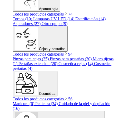
Aparatología
Todos los productos categorías
74
Tornos (10)
Lámparas UV LED (14)
Esterilización (14)
Aspiradores (27)
Otro equipo (9)
Cejas y pestañas
Todos los productos categorías
94
Pinzas para cejas (35)
Pinzas para pestañas (20)
Micro tijeras
(1)
Pestañas extension (20)
Cosmetica cejas (14)
Cosmetica
pestañas (4)
Cosmética
Todos los productos categorías
56
Manicura (6)
Pedicura (34)
Cuidado de la piel y depilación
(16)