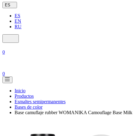
ES
ES
EN
RU
0
0
Inicio
Productos
Esmaltes semipermanentes
Bases de color
Base camuflaje rubber WOMANIKA Camouflage Base Milk