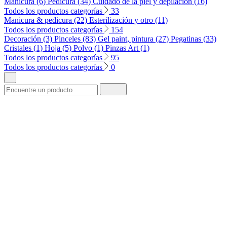
Manicura (6)
Pedicura (34)
Cuidado de la piel y depilación (16)
Todos los productos categorías
33
Manicura & pedicura (22)
Esterilización y otro (11)
Todos los productos categorías
154
Decoración (3)
Pinceles (83)
Gel paint, pintura (27)
Pegatinas (33)
Cristales (1)
Hoja (5)
Polvo (1)
Pinzas Art (1)
Todos los productos categorías
95
Todos los productos categorías
0