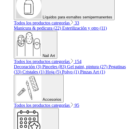
Líquidos para esmaltes semipermanentes
Todos los productos categorías
33
Manicura & pedicura (22)
Esterilización y otro (11)
Nail Art
Todos los productos categorías
154
Decoración (3)
Pinceles (83)
Gel paint, pintura (27)
Pegatinas
(33)
Cristales (1)
Hoja (5)
Polvo (1)
Pinzas Art (1)
Accesorios
Todos los productos categorías
95