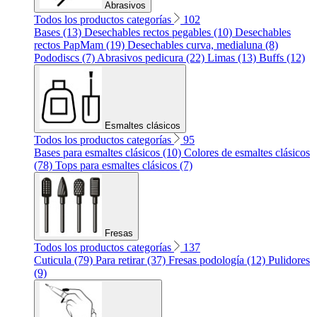
Abrasivos
Todos los productos categorías
102
Bases (13)
Desechables rectos pegables (10)
Desechables
rectos PapMam (19)
Desechables curva, medialuna (8)
Pododiscs (7)
Abrasivos pedicura (22)
Limas (13)
Buffs (12)
Esmaltes clásicos
Todos los productos categorías
95
Bases para esmaltes clásicos (10)
Colores de esmaltes clásicos
(78)
Tops para esmaltes clásicos (7)
Fresas
Todos los productos categorías
137
Cuticula (79)
Para retirar (37)
Fresas podología (12)
Pulidores
(9)