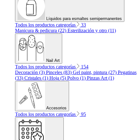
Líquidos para esmaltes semipermanentes
Todos los productos categorías
33
Manicura & pedicura (22)
Esterilización y otro (11)
Nail Art
Todos los productos categorías
154
Decoración (3)
Pinceles (83)
Gel paint, pintura (27)
Pegatinas
(33)
Cristales (1)
Hoja (5)
Polvo (1)
Pinzas Art (1)
Accesorios
Todos los productos categorías
95