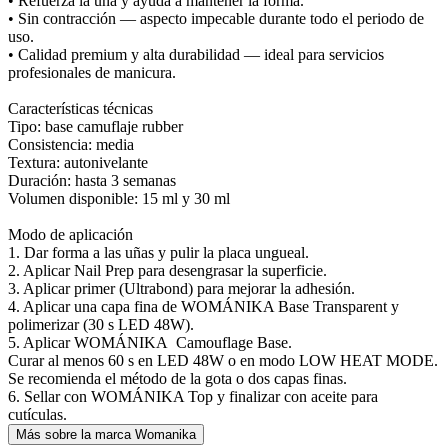
• Refuerza la uña y ayuda a mantener la forma.
• Sin contracción — aspecto impecable durante todo el periodo de
uso.
• Calidad premium y alta durabilidad — ideal para servicios
profesionales de manicura.
Características técnicas
Tipo: base camuflaje rubber
Consistencia: media
Textura: autonivelante
Duración: hasta 3 semanas
Volumen disponible: 15 ml y 30 ml
Modo de aplicación
1. Dar forma a las uñas y pulir la placa ungueal.
2. Aplicar Nail Prep para desengrasar la superficie.
3. Aplicar primer (Ultrabond) para mejorar la adhesión.
4. Aplicar una capa fina de WOMÁNIKA Base Transparent y
polimerizar (30 s LED 48W).
5. Aplicar WOMÁNIKA Camouflage Base.
Curar al menos 60 s en LED 48W o en modo LOW HEAT MODE.
Se recomienda el método de la gota o dos capas finas.
6. Sellar con WOMÁNIKA Top y finalizar con aceite para
cutículas.
Más sobre la marca Womanika