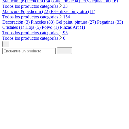
Manicura (6)
Pedicura (34)
Cuidado de la piel y depilación (16)
Todos los productos categorías
33
Manicura & pedicura (22)
Esterilización y otro (11)
Todos los productos categorías
154
Decoración (3)
Pinceles (83)
Gel paint, pintura (27)
Pegatinas (33)
Cristales (1)
Hoja (5)
Polvo (1)
Pinzas Art (1)
Todos los productos categorías
95
Todos los productos categorías
0