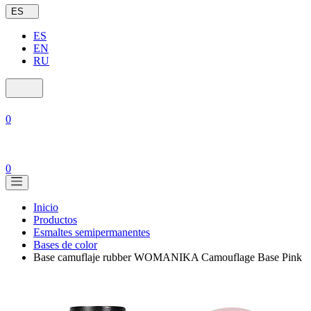
ES
ES
EN
RU
0
0
Inicio
Productos
Esmaltes semipermanentes
Bases de color
Base camuflaje rubber WOMANIKA Camouflage Base Pink