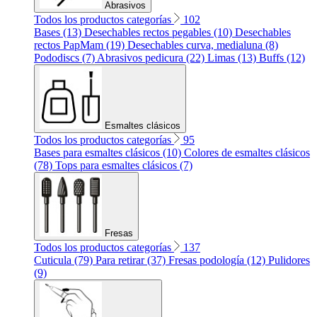
Abrasivos
Todos los productos categorías
102
Bases (13)
Desechables rectos pegables (10)
Desechables
rectos PapMam (19)
Desechables curva, medialuna (8)
Pododiscs (7)
Abrasivos pedicura (22)
Limas (13)
Buffs (12)
Esmaltes clásicos
Todos los productos categorías
95
Bases para esmaltes clásicos (10)
Colores de esmaltes clásicos
(78)
Tops para esmaltes clásicos (7)
Fresas
Todos los productos categorías
137
Cuticula (79)
Para retirar (37)
Fresas podología (12)
Pulidores
(9)