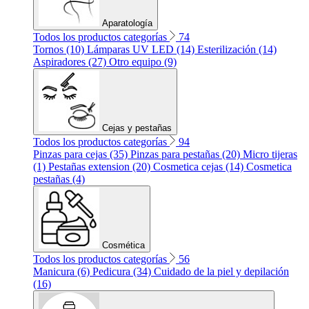
Aparatología
Todos los productos categorías
74
Tornos (10)
Lámparas UV LED (14)
Esterilización (14)
Aspiradores (27)
Otro equipo (9)
Cejas y pestañas
Todos los productos categorías
94
Pinzas para cejas (35)
Pinzas para pestañas (20)
Micro tijeras
(1)
Pestañas extension (20)
Cosmetica cejas (14)
Cosmetica
pestañas (4)
Cosmética
Todos los productos categorías
56
Manicura (6)
Pedicura (34)
Cuidado de la piel y depilación
(16)