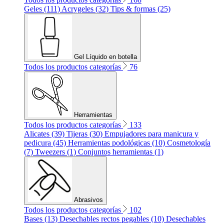
Geles (111)
Acrygeles (32)
Tips & formas (25)
Gel Líquido en botella
Todos los productos categorías
76
Herramientas
Todos los productos categorías
133
Alicates (39)
Tijeras (30)
Empujadores para manicura y
pedicura (45)
Herramientas podológicas (10)
Cosmetología
(7)
Tweezers (1)
Conjuntos herramientas (1)
Abrasivos
Todos los productos categorías
102
Bases (13)
Desechables rectos pegables (10)
Desechables