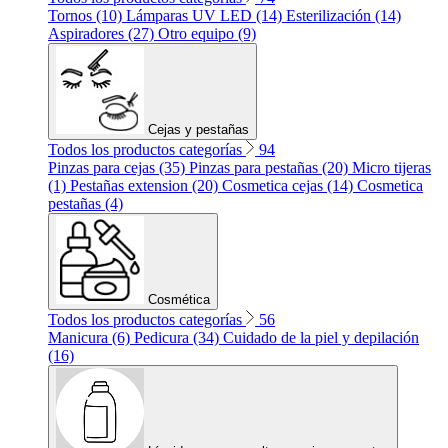
Tornos (10)
Lámparas UV LED (14)
Esterilización (14)
Aspiradores (27)
Otro equipo (9)
Cejas y pestañas
Todos los productos categorías
94
Pinzas para cejas (35)
Pinzas para pestañas (20)
Micro tijeras
(1)
Pestañas extension (20)
Cosmetica cejas (14)
Cosmetica
pestañas (4)
Cosmética
Todos los productos categorías
56
Manicura (6)
Pedicura (34)
Cuidado de la piel y depilación
(16)