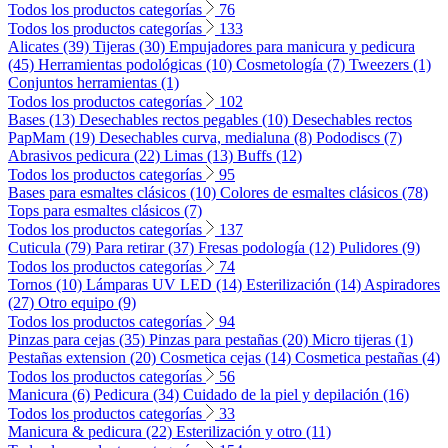
Todos los productos categorías
76
Todos los productos categorías
133
Alicates (39)
Tijeras (30)
Empujadores para manicura y pedicura
(45)
Herramientas podológicas (10)
Cosmetología (7)
Tweezers (1)
Conjuntos herramientas (1)
Todos los productos categorías
102
Bases (13)
Desechables rectos pegables (10)
Desechables rectos
PapMam (19)
Desechables curva, medialuna (8)
Pododiscs (7)
Abrasivos pedicura (22)
Limas (13)
Buffs (12)
Todos los productos categorías
95
Bases para esmaltes clásicos (10)
Colores de esmaltes clásicos (78)
Tops para esmaltes clásicos (7)
Todos los productos categorías
137
Cuticula (79)
Para retirar (37)
Fresas podología (12)
Pulidores (9)
Todos los productos categorías
74
Tornos (10)
Lámparas UV LED (14)
Esterilización (14)
Aspiradores
(27)
Otro equipo (9)
Todos los productos categorías
94
Pinzas para cejas (35)
Pinzas para pestañas (20)
Micro tijeras (1)
Pestañas extension (20)
Cosmetica cejas (14)
Cosmetica pestañas (4)
Todos los productos categorías
56
Manicura (6)
Pedicura (34)
Cuidado de la piel y depilación (16)
Todos los productos categorías
33
Manicura & pedicura (22)
Esterilización y otro (11)