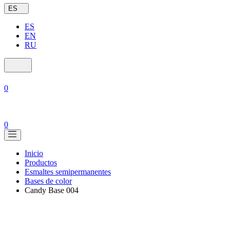
ES
ES
EN
RU
0
0
Inicio
Productos
Esmaltes semipermanentes
Bases de color
Candy Base 004