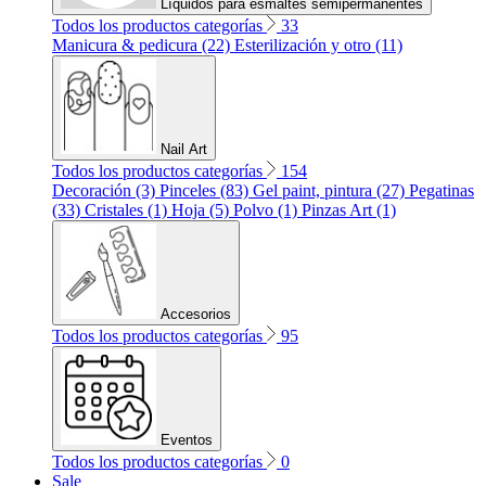
Líquidos para esmaltes semipermanentes
Todos los productos categorías
33
Manicura & pedicura (22)
Esterilización y otro (11)
Nail Art
Todos los productos categorías
154
Decoración (3)
Pinceles (83)
Gel paint, pintura (27)
Pegatinas
(33)
Cristales (1)
Hoja (5)
Polvo (1)
Pinzas Art (1)
Accesorios
Todos los productos categorías
95
Eventos
Todos los productos categorías
0
Sale