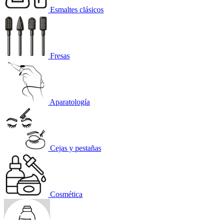
Esmaltes clásicos
Fresas
Aparatología
Cejas y pestañas
Cosmética