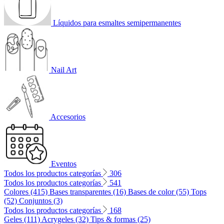
Líquidos para esmaltes semipermanentes
Nail Art
Accesorios
Eventos
Todos los productos categorías
306
Todos los productos categorías
541
Colores (415)
Bases transparentes (16)
Bases de color (55)
Tops
(52)
Conjuntos (3)
Todos los productos categorías
168
Geles (111)
Acrygeles (32)
Tips & formas (25)