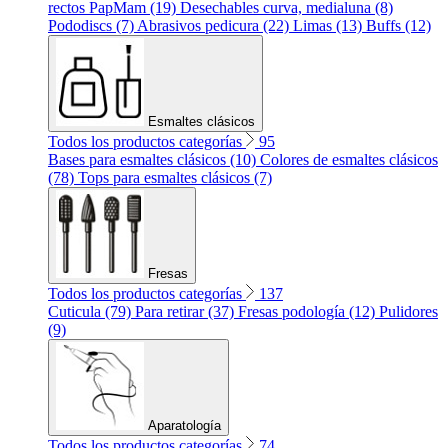
rectos PapMam (19)
Desechables curva, medialuna (8)
Pododiscs (7)
Abrasivos pedicura (22)
Limas (13)
Buffs (12)
Esmaltes clásicos
Todos los productos categorías
95
Bases para esmaltes clásicos (10)
Colores de esmaltes clásicos
(78)
Tops para esmaltes clásicos (7)
Fresas
Todos los productos categorías
137
Cuticula (79)
Para retirar (37)
Fresas podología (12)
Pulidores
(9)
Aparatología
Todos los productos categorías
74