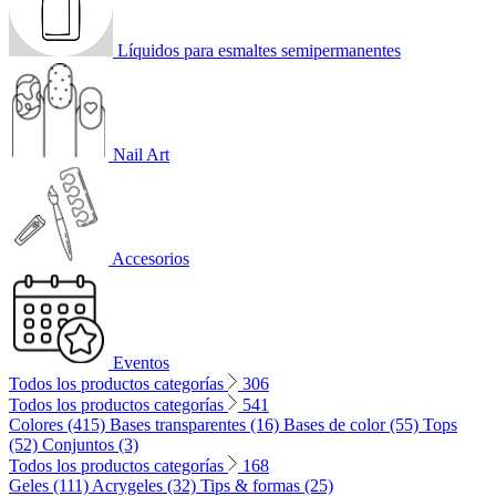
Líquidos para esmaltes semipermanentes
Nail Art
Accesorios
Eventos
Todos los productos categorías
306
Todos los productos categorías
541
Colores (415)
Bases transparentes (16)
Bases de color (55)
Tops
(52)
Conjuntos (3)
Todos los productos categorías
168
Geles (111)
Acrygeles (32)
Tips & formas (25)