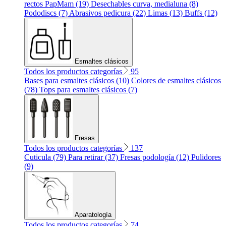
rectos PapMam (19)
Desechables curva, medialuna (8)
Pododiscs (7)
Abrasivos pedicura (22)
Limas (13)
Buffs (12)
Esmaltes clásicos
Todos los productos categorías
95
Bases para esmaltes clásicos (10)
Colores de esmaltes clásicos
(78)
Tops para esmaltes clásicos (7)
Fresas
Todos los productos categorías
137
Cuticula (79)
Para retirar (37)
Fresas podología (12)
Pulidores
(9)
Aparatología
Todos los productos categorías
74