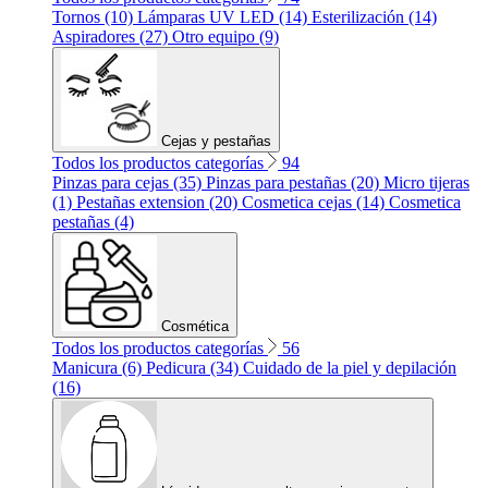
Tornos (10)
Lámparas UV LED (14)
Esterilización (14)
Aspiradores (27)
Otro equipo (9)
Cejas y pestañas
Todos los productos categorías
94
Pinzas para cejas (35)
Pinzas para pestañas (20)
Micro tijeras
(1)
Pestañas extension (20)
Cosmetica cejas (14)
Cosmetica
pestañas (4)
Cosmética
Todos los productos categorías
56
Manicura (6)
Pedicura (34)
Cuidado de la piel y depilación
(16)