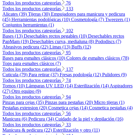
Todos los productos categorías
76
Todos los productos categorías
133
Alicates (39)
Tijeras (30)
Empujadores para manicura y pedicura
(45)
Herramientas podológicas (10)
Cosmetología (7)
Tweezers (1)
Conjuntos herramientas (1)
Todos los productos categorías
102
Bases (13)
Desechables rectos pegables (10)
Desechables rectos
PapMam (19)
Desechables curva, medialuna (8)
Pododiscs (7)
Abrasivos pedicura (22)
Limas (13)
Buffs (12)
Todos los productos categorías
95
Bases para esmaltes clásicos (10)
Colores de esmaltes clásicos (78)
Tops para esmaltes clásicos (7)
Todos los productos categorías
137
Cuticula (79)
Para retirar (37)
Fresas podología (12)
Pulidores (9)
Todos los productos categorías
74
Tornos (10)
Lámparas UV LED (14)
Esterilización (14)
Aspiradores
(27)
Otro equipo (9)
Todos los productos categorías
94
Pinzas para cejas (35)
Pinzas para pestañas (20)
Micro tijeras (1)
Pestañas extension (20)
Cosmetica cejas (14)
Cosmetica pestañas (4)
Todos los productos categorías
56
Manicura (6)
Pedicura (34)
Cuidado de la piel y depilación (16)
Todos los productos categorías
33
Manicura & pedicura (22)
Esterilización y otro (11)