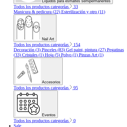
Líquidos para esmaltes semipermanentes
Todos los productos categorías
33
Manicura & pedicura (22)
Esterilización y otro (11)
Nail Art
Todos los productos categorías
154
Decoración (3)
Pinceles (83)
Gel paint, pintura (27)
Pegatinas
(33)
Cristales (1)
Hoja (5)
Polvo (1)
Pinzas Art (1)
Accesorios
Todos los productos categorías
95
Eventos
Todos los productos categorías
0
Sale