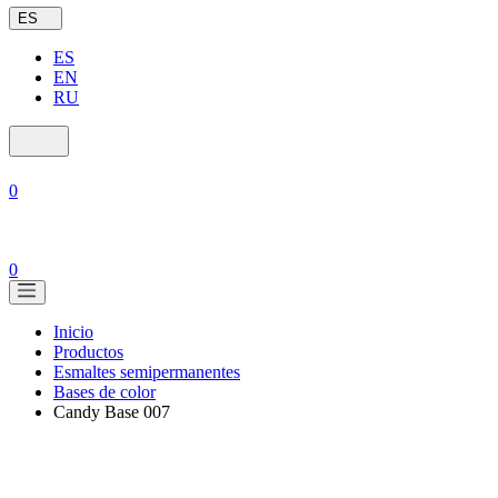
ES
ES
EN
RU
0
0
Inicio
Productos
Esmaltes semipermanentes
Bases de color
Candy Base 007