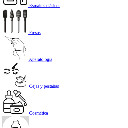
Esmaltes clásicos
Fresas
Aparatología
Cejas y pestañas
Cosmética