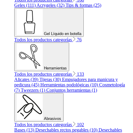
Geles (111)
Acrygeles (32)
Tips & formas (25)
Gel Líquido en botella
Todos los productos categorías
76
Herramientas
Todos los productos categorías
133
Alicates (39)
Tijeras (30)
Empujadores para manicura y
pedicura (45)
Herramientas podológicas (10)
Cosmetología
(7)
Tweezers (1)
Conjuntos herramientas (1)
Abrasivos
Todos los productos categorías
102
Bases (13)
Desechables rectos pegables (10)
Desechables