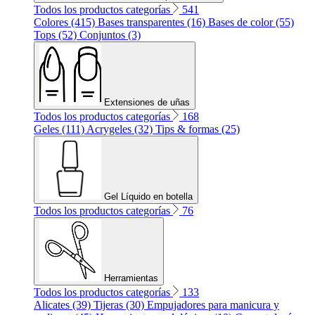
Todos los productos categorías
541
Colores (415)
Bases transparentes (16)
Bases de color (55)
Tops (52)
Conjuntos (3)
Extensiones de uñas
Todos los productos categorías
168
Geles (111)
Acrygeles (32)
Tips & formas (25)
Gel Líquido en botella
Todos los productos categorías
76
Herramientas
Todos los productos categorías
133
Alicates (39)
Tijeras (30)
Empujadores para manicura y