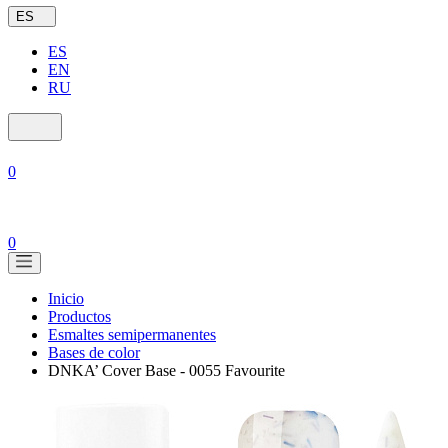
ES
ES
EN
RU
0
0
Inicio
Productos
Esmaltes semipermanentes
Bases de color
DNKA’ Cover Base - 0055 Favourite