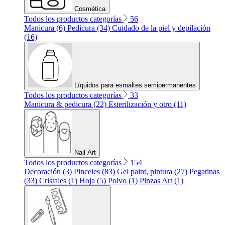
Cosmética
Todos los productos categorías
56
Manicura (6)
Pedicura (34)
Cuidado de la piel y depilación
(16)
Líquidos para esmaltes semipermanentes
Todos los productos categorías
33
Manicura & pedicura (22)
Esterilización y otro (11)
Nail Art
Todos los productos categorías
154
Decoración (3)
Pinceles (83)
Gel paint, pintura (27)
Pegatinas
(33)
Cristales (1)
Hoja (5)
Polvo (1)
Pinzas Art (1)