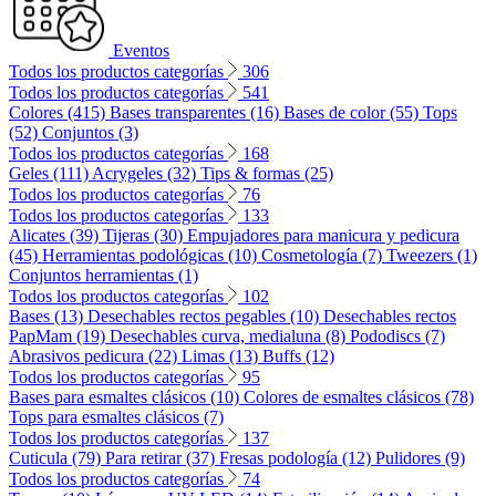
Eventos
Todos los productos categorías
306
Todos los productos categorías
541
Colores (415)
Bases transparentes (16)
Bases de color (55)
Tops
(52)
Conjuntos (3)
Todos los productos categorías
168
Geles (111)
Acrygeles (32)
Tips & formas (25)
Todos los productos categorías
76
Todos los productos categorías
133
Alicates (39)
Tijeras (30)
Empujadores para manicura y pedicura
(45)
Herramientas podológicas (10)
Cosmetología (7)
Tweezers (1)
Conjuntos herramientas (1)
Todos los productos categorías
102
Bases (13)
Desechables rectos pegables (10)
Desechables rectos
PapMam (19)
Desechables curva, medialuna (8)
Pododiscs (7)
Abrasivos pedicura (22)
Limas (13)
Buffs (12)
Todos los productos categorías
95
Bases para esmaltes clásicos (10)
Colores de esmaltes clásicos (78)
Tops para esmaltes clásicos (7)
Todos los productos categorías
137
Cuticula (79)
Para retirar (37)
Fresas podología (12)
Pulidores (9)
Todos los productos categorías
74