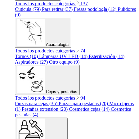
Todos los productos categorías
137
Cuticula (79)
Para retirar (37)
Fresas podología (12)
Pulidores
(9)
Aparatología
Todos los productos categorías
74
Tornos (10)
Lámparas UV LED (14)
Esterilización (14)
Aspiradores (27)
Otro equipo (9)
Cejas y pestañas
Todos los productos categorías
94
Pinzas para cejas (35)
Pinzas para pestañas (20)
Micro tijeras
(1)
Pestañas extension (20)
Cosmetica cejas (14)
Cosmetica
pestañas (4)