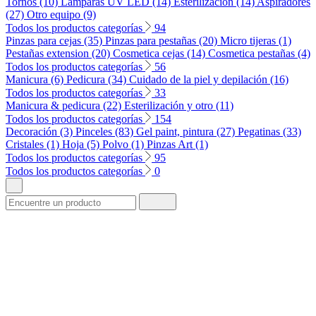
Tornos (10)
Lámparas UV LED (14)
Esterilización (14)
Aspiradores
(27)
Otro equipo (9)
Todos los productos categorías
94
Pinzas para cejas (35)
Pinzas para pestañas (20)
Micro tijeras (1)
Pestañas extension (20)
Cosmetica cejas (14)
Cosmetica pestañas (4)
Todos los productos categorías
56
Manicura (6)
Pedicura (34)
Cuidado de la piel y depilación (16)
Todos los productos categorías
33
Manicura & pedicura (22)
Esterilización y otro (11)
Todos los productos categorías
154
Decoración (3)
Pinceles (83)
Gel paint, pintura (27)
Pegatinas (33)
Cristales (1)
Hoja (5)
Polvo (1)
Pinzas Art (1)
Todos los productos categorías
95
Todos los productos categorías
0