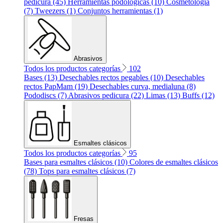
pedicura (45)
Herramientas podológicas (10)
Cosmetología
(7)
Tweezers (1)
Conjuntos herramientas (1)
Abrasivos
Todos los productos categorías
102
Bases (13)
Desechables rectos pegables (10)
Desechables
rectos PapMam (19)
Desechables curva, medialuna (8)
Pododiscs (7)
Abrasivos pedicura (22)
Limas (13)
Buffs (12)
Esmaltes clásicos
Todos los productos categorías
95
Bases para esmaltes clásicos (10)
Colores de esmaltes clásicos
(78)
Tops para esmaltes clásicos (7)
Fresas