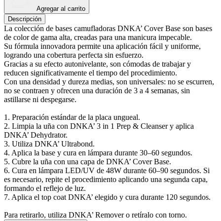
Agregar al carrito
Descripción
La colección de bases camufladoras DNKA’ Cover Base son bases
de color de gama alta, creadas para una manicura impecable.
Su fórmula innovadora permite una aplicación fácil y uniforme,
logrando una cobertura perfecta sin esfuerzo.
Gracias a su efecto autonivelante, son cómodas de trabajar y
reducen significativamente el tiempo del procedimiento.
Con una densidad y dureza medias, son universales: no se escurren,
no se contraen y ofrecen una duración de 3 a 4 semanas, sin
astillarse ni despegarse.
1. Preparación estándar de la placa ungueal.
2. Limpia la uña con DNKA’ 3 in 1 Prep & Cleanser y aplica
DNKA’ Dehydrator.
3. Utiliza DNKA’ Ultrabond.
4. Aplica la base y cura en lámpara durante 30–60 segundos.
5. Cubre la uña con una capa de DNKA’ Cover Base.
6. Cura en lámpara LED/UV de 48W durante 60–90 segundos. Si
es necesario, repite el procedimiento aplicando una segunda capa,
formando el reflejo de luz.
7. Aplica el top coat DNKA’ elegido y cura durante 120 segundos.
Para retirarlo, utiliza DNKA’ Remover o retíralo con torno.