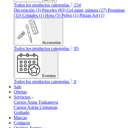
Todos los productos categorías
154
Decoración (3)
Pinceles (83)
Gel paint, pintura (27)
Pegatinas
(33)
Cristales (1)
Hoja (5)
Polvo (1)
Pinzas Art (1)
Accesorios
Todos los productos categorías
95
Eventos
Todos los productos categorías
0
Sale
Ofertas
Servicios
Cursos Anna Tsukanova
Cursos Ariela Ungurean
Grabado
Marcas
Contacto
Quiénes Somos