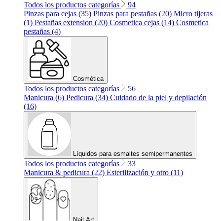
Todos los productos categorías
94
Pinzas para cejas (35)
Pinzas para pestañas (20)
Micro tijeras
(1)
Pestañas extension (20)
Cosmetica cejas (14)
Cosmetica
pestañas (4)
Cosmética
Todos los productos categorías
56
Manicura (6)
Pedicura (34)
Cuidado de la piel y depilación
(16)
Líquidos para esmaltes semipermanentes
Todos los productos categorías
33
Manicura & pedicura (22)
Esterilización y otro (11)
Nail Art