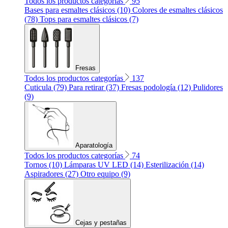
Todos los productos categorías
95
Bases para esmaltes clásicos (10)
Colores de esmaltes clásicos
(78)
Tops para esmaltes clásicos (7)
Fresas
Todos los productos categorías
137
Cuticula (79)
Para retirar (37)
Fresas podología (12)
Pulidores
(9)
Aparatología
Todos los productos categorías
74
Tornos (10)
Lámparas UV LED (14)
Esterilización (14)
Aspiradores (27)
Otro equipo (9)
Cejas y pestañas