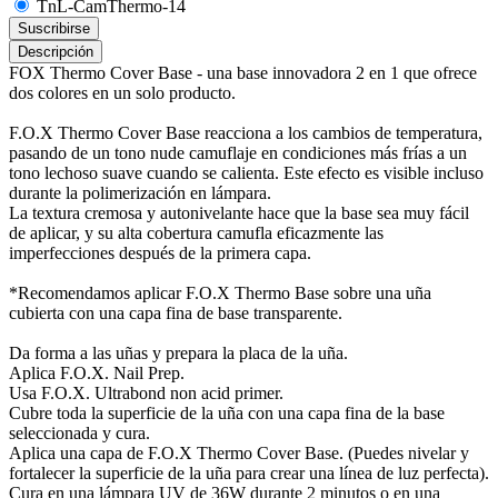
TnL-CamThermo-14
Suscribirse
Descripción
FOX Thermo Cover Base - una base innovadora 2 en 1 que ofrece
dos colores en un solo producto.
F.O.X Thermo Cover Base reacciona a los cambios de temperatura,
pasando de un tono nude camuflaje en condiciones más frías a un
tono lechoso suave cuando se calienta. Este efecto es visible incluso
durante la polimerización en lámpara.
La textura cremosa y autonivelante hace que la base sea muy fácil
de aplicar, y su alta cobertura camufla eficazmente las
imperfecciones después de la primera capa.
*Recomendamos aplicar F.O.X Thermo Base sobre una uña
cubierta con una capa fina de base transparente.
Da forma a las uñas y prepara la placa de la uña.
Aplica F.O.X. Nail Prep.
Usa F.O.X. Ultrabond non acid primer.
Cubre toda la superficie de la uña con una capa fina de la base
seleccionada y cura.
Aplica una capa de F.O.X Thermo Cover Base. (Puedes nivelar y
fortalecer la superficie de la uña para crear una línea de luz perfecta).
Cura en una lámpara UV de 36W durante 2 minutos o en una