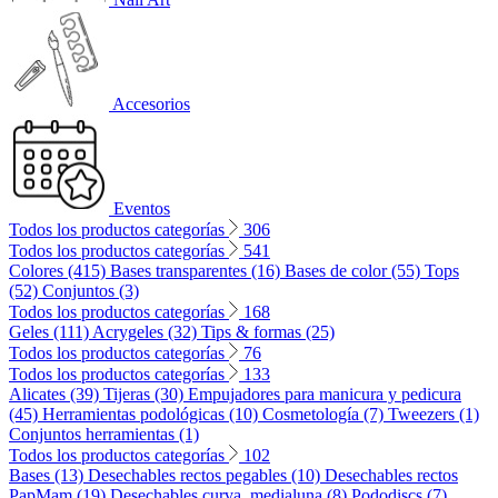
Accesorios
Eventos
Todos los productos categorías
306
Todos los productos categorías
541
Colores (415)
Bases transparentes (16)
Bases de color (55)
Tops
(52)
Conjuntos (3)
Todos los productos categorías
168
Geles (111)
Acrygeles (32)
Tips & formas (25)
Todos los productos categorías
76
Todos los productos categorías
133
Alicates (39)
Tijeras (30)
Empujadores para manicura y pedicura
(45)
Herramientas podológicas (10)
Cosmetología (7)
Tweezers (1)
Conjuntos herramientas (1)
Todos los productos categorías
102
Bases (13)
Desechables rectos pegables (10)
Desechables rectos
PapMam (19)
Desechables curva, medialuna (8)
Pododiscs (7)