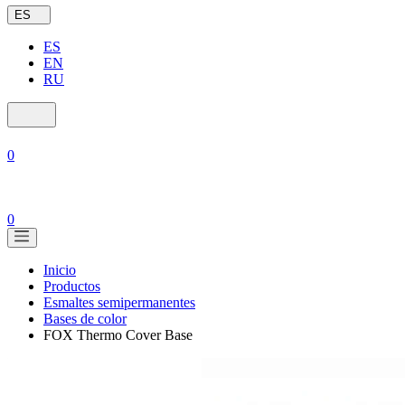
ES
ES
EN
RU
0
0
Inicio
Productos
Esmaltes semipermanentes
Bases de color
FOX Thermo Cover Base