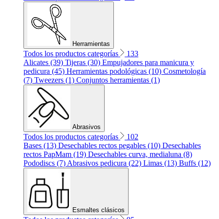
Herramientas
Todos los productos categorías
133
Alicates (39)
Tijeras (30)
Empujadores para manicura y
pedicura (45)
Herramientas podológicas (10)
Cosmetología
(7)
Tweezers (1)
Conjuntos herramientas (1)
Abrasivos
Todos los productos categorías
102
Bases (13)
Desechables rectos pegables (10)
Desechables
rectos PapMam (19)
Desechables curva, medialuna (8)
Pododiscs (7)
Abrasivos pedicura (22)
Limas (13)
Buffs (12)
Esmaltes clásicos