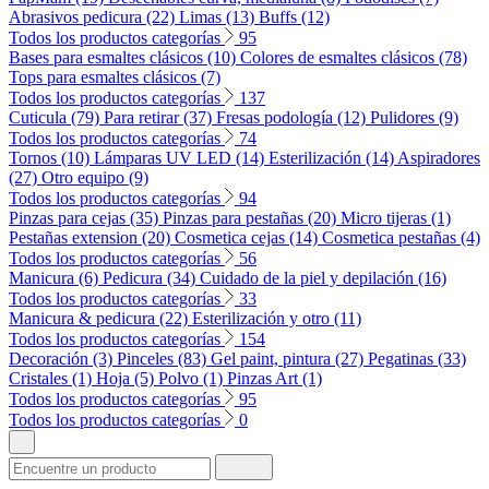
Abrasivos pedicura (22)
Limas (13)
Buffs (12)
Todos los productos categorías
95
Bases para esmaltes clásicos (10)
Colores de esmaltes clásicos (78)
Tops para esmaltes clásicos (7)
Todos los productos categorías
137
Cuticula (79)
Para retirar (37)
Fresas podología (12)
Pulidores (9)
Todos los productos categorías
74
Tornos (10)
Lámparas UV LED (14)
Esterilización (14)
Aspiradores
(27)
Otro equipo (9)
Todos los productos categorías
94
Pinzas para cejas (35)
Pinzas para pestañas (20)
Micro tijeras (1)
Pestañas extension (20)
Cosmetica cejas (14)
Cosmetica pestañas (4)
Todos los productos categorías
56
Manicura (6)
Pedicura (34)
Cuidado de la piel y depilación (16)
Todos los productos categorías
33
Manicura & pedicura (22)
Esterilización y otro (11)
Todos los productos categorías
154
Decoración (3)
Pinceles (83)
Gel paint, pintura (27)
Pegatinas (33)
Cristales (1)
Hoja (5)
Polvo (1)
Pinzas Art (1)
Todos los productos categorías
95
Todos los productos categorías
0