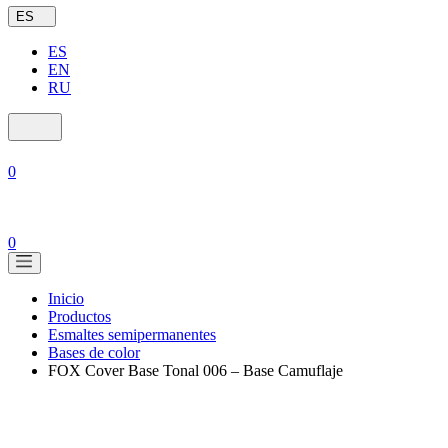
ES
ES
EN
RU
0
0
Inicio
Productos
Esmaltes semipermanentes
Bases de color
FOX Cover Base Tonal 006 – Base Camuflaje