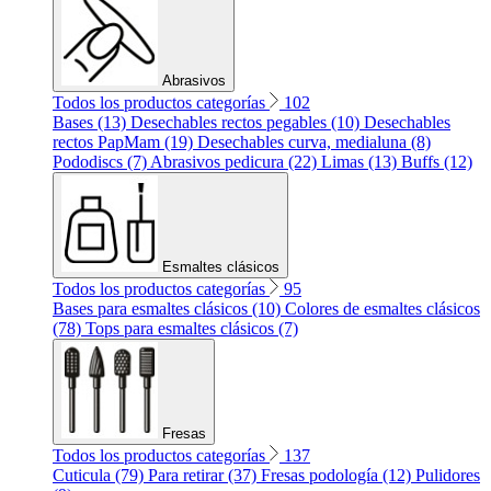
Abrasivos
Todos los productos categorías
102
Bases (13)
Desechables rectos pegables (10)
Desechables
rectos PapMam (19)
Desechables curva, medialuna (8)
Pododiscs (7)
Abrasivos pedicura (22)
Limas (13)
Buffs (12)
Esmaltes clásicos
Todos los productos categorías
95
Bases para esmaltes clásicos (10)
Colores de esmaltes clásicos
(78)
Tops para esmaltes clásicos (7)
Fresas
Todos los productos categorías
137
Cuticula (79)
Para retirar (37)
Fresas podología (12)
Pulidores