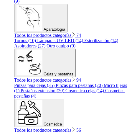
(9)
Aparatología
Todos los productos categorías
74
Tornos (10)
Lámparas UV LED (14)
Esterilización (14)
Aspiradores (27)
Otro equipo (9)
Cejas y pestañas
Todos los productos categorías
94
Pinzas para cejas (35)
Pinzas para pestañas (20)
Micro tijeras
(1)
Pestañas extension (20)
Cosmetica cejas (14)
Cosmetica
pestañas (4)
Cosmética
Todos los productos categorías
56