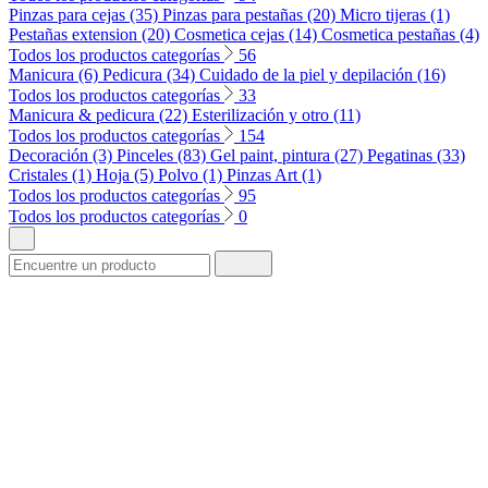
Pinzas para cejas (35)
Pinzas para pestañas (20)
Micro tijeras (1)
Pestañas extension (20)
Cosmetica cejas (14)
Cosmetica pestañas (4)
Todos los productos categorías
56
Manicura (6)
Pedicura (34)
Cuidado de la piel y depilación (16)
Todos los productos categorías
33
Manicura & pedicura (22)
Esterilización y otro (11)
Todos los productos categorías
154
Decoración (3)
Pinceles (83)
Gel paint, pintura (27)
Pegatinas (33)
Cristales (1)
Hoja (5)
Polvo (1)
Pinzas Art (1)
Todos los productos categorías
95
Todos los productos categorías
0