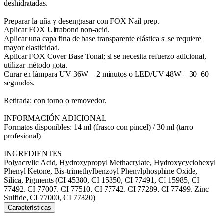
deshidratadas.
Preparar la uña y desengrasar con FOX Nail prep.
Aplicar FOX Ultrabond non-acid.
Aplicar una capa fina de base transparente elástica si se requiere
mayor elasticidad.
Aplicar FOX Cover Base Tonal; si se necesita refuerzo adicional,
utilizar método gota.
Curar en lámpara UV 36W – 2 minutos o LED/UV 48W – 30–60
segundos.
Retirada: con torno o removedor.
INFORMACIÓN ADICIONAL
Formatos disponibles: 14 ml (frasco con pincel) / 30 ml (tarro
profesional).
INGREDIENTES
Polyacrylic Acid, Hydroxypropyl Methacrylate, Hydroxycyclohexyl
Phenyl Ketone, Bis-trimethylbenzoyl Phenylphosphine Oxide,
Silica, Pigments (CI 45380, CI 15850, CI 77491, CI 15985, CI
77492, CI 77007, CI 77510, CI 77742, CI 77289, CI 77499, Zinc
Sulfide, CI 77000, CI 77820)
Características