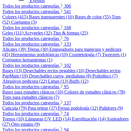
Eventos
Todos los productos categorías
306
Todos los productos categorías
541
Colores (415)
Bases transparentes (16)
Bases de color (55)
Tops
(52)
Conjuntos (3)
Todos los productos categorías
168
Geles (111)
Acrygeles (32)
Tips & formas (25)
Todos los productos categorías
76
Todos los productos categorías
133
Alicates (39)
Tijeras (30)
Empujadores para manicura y pedicura
(45)
Herramientas podológicas (10)
Cosmetología (7)
Tweezers (1)
Conjuntos herramientas (1)
Todos los productos categorías
102
Bases (13)
Desechables rectos pegables (10)
Desechables rectos
PapMam (19)
Desechables curva, medialuna (8)
Pododiscs (7)
Abrasivos pedicura (22)
Limas (13)
Buffs (12)
Todos los productos categorías
95
Bases para esmaltes clásicos (10)
Colores de esmaltes clásicos (78)
Tops para esmaltes clásicos (7)
Todos los productos categorías
137
Cuticula (79)
Para retirar (37)
Fresas podología (12)
Pulidores (9)
Todos los productos categorías
74
Tornos (10)
Lámparas UV LED (14)
Esterilización (14)
Aspiradores
(27)
Otro equipo (9)
Todos los productos categorías
94