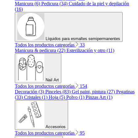
Manicura (6)
Pedicura (34)
Cuidado de la piel y depilación
(16)
Líquidos para esmaltes semipermanentes
Todos los productos categorías
33
Manicura & pedicura (22)
Esterilización y otro (11)
Nail Art
Todos los productos categorías
154
Decoración (3)
Pinceles (83)
Gel paint, pintura (27)
Pegatinas
(33)
Cristales (1)
Hoja (5)
Polvo (1)
Pinzas Art (1)
Accesorios
Todos los productos categorías
95