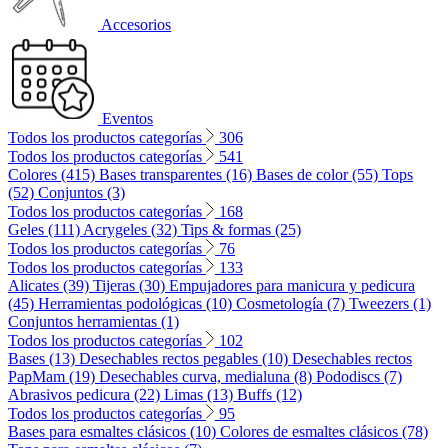
Accesorios
Eventos
Todos los productos categorías
306
Todos los productos categorías
541
Colores (415)
Bases transparentes (16)
Bases de color (55)
Tops
(52)
Conjuntos (3)
Todos los productos categorías
168
Geles (111)
Acrygeles (32)
Tips & formas (25)
Todos los productos categorías
76
Todos los productos categorías
133
Alicates (39)
Tijeras (30)
Empujadores para manicura y pedicura
(45)
Herramientas podológicas (10)
Cosmetología (7)
Tweezers (1)
Conjuntos herramientas (1)
Todos los productos categorías
102
Bases (13)
Desechables rectos pegables (10)
Desechables rectos
PapMam (19)
Desechables curva, medialuna (8)
Pododiscs (7)
Abrasivos pedicura (22)
Limas (13)
Buffs (12)
Todos los productos categorías
95
Bases para esmaltes clásicos (10)
Colores de esmaltes clásicos (78)