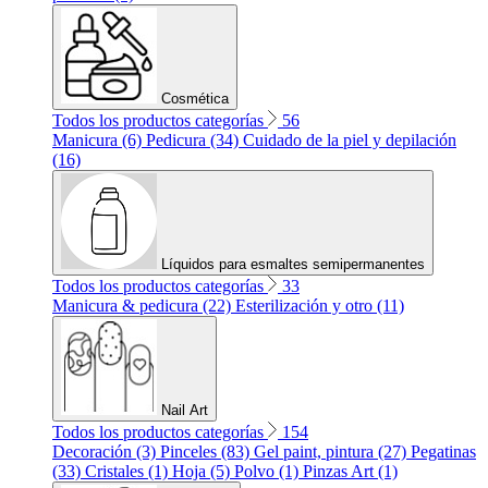
Cosmética
Todos los productos categorías
56
Manicura (6)
Pedicura (34)
Cuidado de la piel y depilación
(16)
Líquidos para esmaltes semipermanentes
Todos los productos categorías
33
Manicura & pedicura (22)
Esterilización y otro (11)
Nail Art
Todos los productos categorías
154
Decoración (3)
Pinceles (83)
Gel paint, pintura (27)
Pegatinas
(33)
Cristales (1)
Hoja (5)
Polvo (1)
Pinzas Art (1)