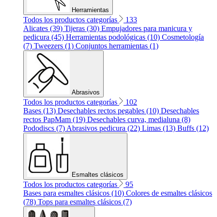
Herramientas
Todos los productos categorías
133
Alicates (39)
Tijeras (30)
Empujadores para manicura y
pedicura (45)
Herramientas podológicas (10)
Cosmetología
(7)
Tweezers (1)
Conjuntos herramientas (1)
Abrasivos
Todos los productos categorías
102
Bases (13)
Desechables rectos pegables (10)
Desechables
rectos PapMam (19)
Desechables curva, medialuna (8)
Pododiscs (7)
Abrasivos pedicura (22)
Limas (13)
Buffs (12)
Esmaltes clásicos
Todos los productos categorías
95
Bases para esmaltes clásicos (10)
Colores de esmaltes clásicos
(78)
Tops para esmaltes clásicos (7)