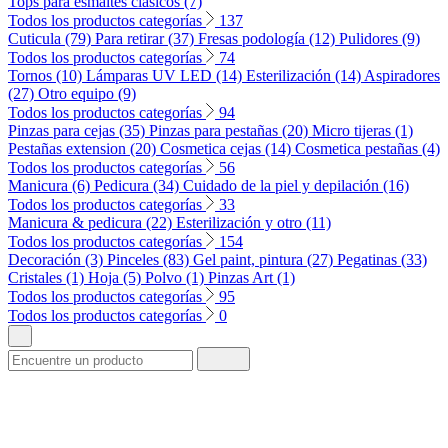
Tops para esmaltes clásicos (7)
Todos los productos categorías
137
Cuticula (79)
Para retirar (37)
Fresas podología (12)
Pulidores (9)
Todos los productos categorías
74
Tornos (10)
Lámparas UV LED (14)
Esterilización (14)
Aspiradores
(27)
Otro equipo (9)
Todos los productos categorías
94
Pinzas para cejas (35)
Pinzas para pestañas (20)
Micro tijeras (1)
Pestañas extension (20)
Cosmetica cejas (14)
Cosmetica pestañas (4)
Todos los productos categorías
56
Manicura (6)
Pedicura (34)
Cuidado de la piel y depilación (16)
Todos los productos categorías
33
Manicura & pedicura (22)
Esterilización y otro (11)
Todos los productos categorías
154
Decoración (3)
Pinceles (83)
Gel paint, pintura (27)
Pegatinas (33)
Cristales (1)
Hoja (5)
Polvo (1)
Pinzas Art (1)
Todos los productos categorías
95
Todos los productos categorías
0