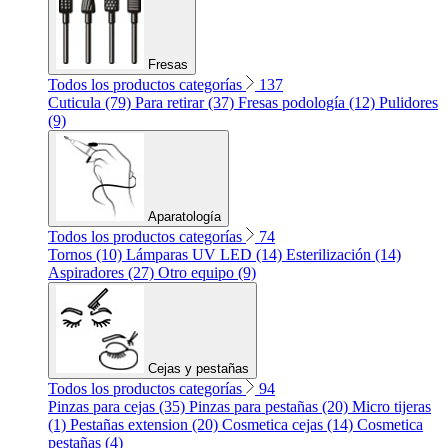
Fresas
Todos los productos categorías
137
Cuticula (79)
Para retirar (37)
Fresas podología (12)
Pulidores
(9)
Aparatología
Todos los productos categorías
74
Tornos (10)
Lámparas UV LED (14)
Esterilización (14)
Aspiradores (27)
Otro equipo (9)
Cejas y pestañas
Todos los productos categorías
94
Pinzas para cejas (35)
Pinzas para pestañas (20)
Micro tijeras
(1)
Pestañas extension (20)
Cosmetica cejas (14)
Cosmetica
pestañas (4)