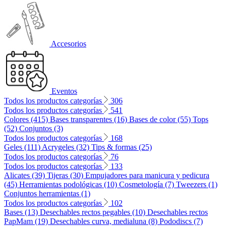
Accesorios
Eventos
Todos los productos categorías
306
Todos los productos categorías
541
Colores (415)
Bases transparentes (16)
Bases de color (55)
Tops
(52)
Conjuntos (3)
Todos los productos categorías
168
Geles (111)
Acrygeles (32)
Tips & formas (25)
Todos los productos categorías
76
Todos los productos categorías
133
Alicates (39)
Tijeras (30)
Empujadores para manicura y pedicura
(45)
Herramientas podológicas (10)
Cosmetología (7)
Tweezers (1)
Conjuntos herramientas (1)
Todos los productos categorías
102
Bases (13)
Desechables rectos pegables (10)
Desechables rectos
PapMam (19)
Desechables curva, medialuna (8)
Pododiscs (7)