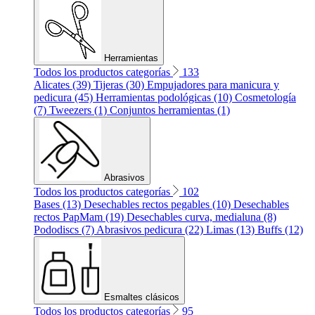
Herramientas
Todos los productos categorías
133
Alicates (39)
Tijeras (30)
Empujadores para manicura y
pedicura (45)
Herramientas podológicas (10)
Cosmetología
(7)
Tweezers (1)
Conjuntos herramientas (1)
Abrasivos
Todos los productos categorías
102
Bases (13)
Desechables rectos pegables (10)
Desechables
rectos PapMam (19)
Desechables curva, medialuna (8)
Pododiscs (7)
Abrasivos pedicura (22)
Limas (13)
Buffs (12)
Esmaltes clásicos
Todos los productos categorías
95