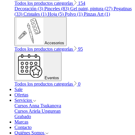
Todos los productos categorías
154
Decoración (3)
Pinceles (83)
Gel paint, pintura (27)
Pegatinas
(33)
Cristales (1)
Hoja (5)
Polvo (1)
Pinzas Art (1)
Accesorios
Todos los productos categorías
95
Eventos
Todos los productos categorías
0
Sale
Ofertas
Servicios
Cursos Anna Tsukanova
Cursos Ariela Ungurean
Grabado
Marcas
Contacto
Quiénes Somos