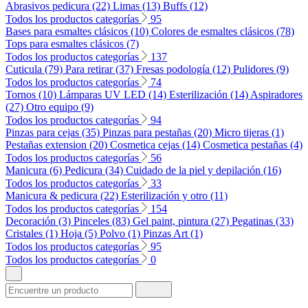
Abrasivos pedicura (22)
Limas (13)
Buffs (12)
Todos los productos categorías
95
Bases para esmaltes clásicos (10)
Colores de esmaltes clásicos (78)
Tops para esmaltes clásicos (7)
Todos los productos categorías
137
Cuticula (79)
Para retirar (37)
Fresas podología (12)
Pulidores (9)
Todos los productos categorías
74
Tornos (10)
Lámparas UV LED (14)
Esterilización (14)
Aspiradores
(27)
Otro equipo (9)
Todos los productos categorías
94
Pinzas para cejas (35)
Pinzas para pestañas (20)
Micro tijeras (1)
Pestañas extension (20)
Cosmetica cejas (14)
Cosmetica pestañas (4)
Todos los productos categorías
56
Manicura (6)
Pedicura (34)
Cuidado de la piel y depilación (16)
Todos los productos categorías
33
Manicura & pedicura (22)
Esterilización y otro (11)
Todos los productos categorías
154
Decoración (3)
Pinceles (83)
Gel paint, pintura (27)
Pegatinas (33)
Cristales (1)
Hoja (5)
Polvo (1)
Pinzas Art (1)
Todos los productos categorías
95
Todos los productos categorías
0