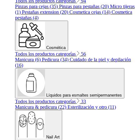
Todos los productos categorías
94
Pinzas para cejas (35)
Pinzas para pestañas (20)
Micro tijeras
(1)
Pestañas extension (20)
Cosmetica cejas (14)
Cosmetica
pestañas (4)
Cosmética
Todos los productos categorías
56
Manicura (6)
Pedicura (34)
Cuidado de la piel y depilación
(16)
Líquidos para esmaltes semipermanentes
Todos los productos categorías
33
Manicura & pedicura (22)
Esterilización y otro (11)
Nail Art