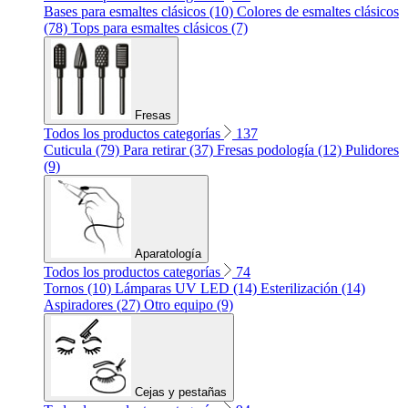
Bases para esmaltes clásicos (10)
Colores de esmaltes clásicos
(78)
Tops para esmaltes clásicos (7)
Fresas
Todos los productos categorías
137
Cuticula (79)
Para retirar (37)
Fresas podología (12)
Pulidores
(9)
Aparatología
Todos los productos categorías
74
Tornos (10)
Lámparas UV LED (14)
Esterilización (14)
Aspiradores (27)
Otro equipo (9)
Cejas y pestañas