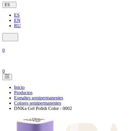
ES
ES
EN
RU
0
0
Inicio
Productos
Esmaltes semipermanentes
Colores semipermanentes
DNKa Gel Polish Color - 0002