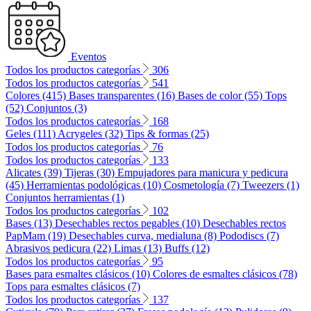
Eventos
Todos los productos categorías
306
Todos los productos categorías
541
Colores (415)
Bases transparentes (16)
Bases de color (55)
Tops
(52)
Conjuntos (3)
Todos los productos categorías
168
Geles (111)
Acrygeles (32)
Tips & formas (25)
Todos los productos categorías
76
Todos los productos categorías
133
Alicates (39)
Tijeras (30)
Empujadores para manicura y pedicura
(45)
Herramientas podológicas (10)
Cosmetología (7)
Tweezers (1)
Conjuntos herramientas (1)
Todos los productos categorías
102
Bases (13)
Desechables rectos pegables (10)
Desechables rectos
PapMam (19)
Desechables curva, medialuna (8)
Pododiscs (7)
Abrasivos pedicura (22)
Limas (13)
Buffs (12)
Todos los productos categorías
95
Bases para esmaltes clásicos (10)
Colores de esmaltes clásicos (78)
Tops para esmaltes clásicos (7)
Todos los productos categorías
137