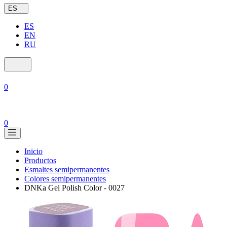
ES
ES
EN
RU
0
0
Inicio
Productos
Esmaltes semipermanentes
Colores semipermanentes
DNKa Gel Polish Color - 0027