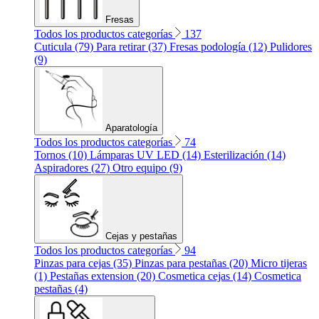
Fresas
Todos los productos categorías
137
Cuticula (79)
Para retirar (37)
Fresas podología (12)
Pulidores
(9)
Aparatología
Todos los productos categorías
74
Tornos (10)
Lámparas UV LED (14)
Esterilización (14)
Aspiradores (27)
Otro equipo (9)
Cejas y pestañas
Todos los productos categorías
94
Pinzas para cejas (35)
Pinzas para pestañas (20)
Micro tijeras
(1)
Pestañas extension (20)
Cosmetica cejas (14)
Cosmetica
pestañas (4)