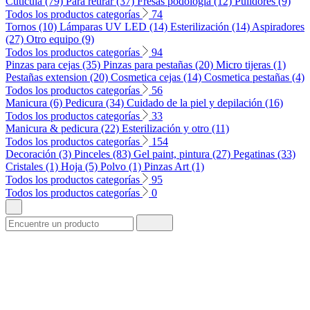
Cuticula (79)
Para retirar (37)
Fresas podología (12)
Pulidores (9)
Todos los productos categorías
74
Tornos (10)
Lámparas UV LED (14)
Esterilización (14)
Aspiradores
(27)
Otro equipo (9)
Todos los productos categorías
94
Pinzas para cejas (35)
Pinzas para pestañas (20)
Micro tijeras (1)
Pestañas extension (20)
Cosmetica cejas (14)
Cosmetica pestañas (4)
Todos los productos categorías
56
Manicura (6)
Pedicura (34)
Cuidado de la piel y depilación (16)
Todos los productos categorías
33
Manicura & pedicura (22)
Esterilización y otro (11)
Todos los productos categorías
154
Decoración (3)
Pinceles (83)
Gel paint, pintura (27)
Pegatinas (33)
Cristales (1)
Hoja (5)
Polvo (1)
Pinzas Art (1)
Todos los productos categorías
95
Todos los productos categorías
0