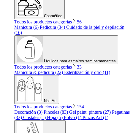
Cosmética
Todos los productos categorías
56
Manicura (6)
Pedicura (34)
Cuidado de la piel y depilación
(16)
Líquidos para esmaltes semipermanentes
Todos los productos categorías
33
Manicura & pedicura (22)
Esterilización y otro (11)
Nail Art
Todos los productos categorías
154
Decoración (3)
Pinceles (83)
Gel paint, pintura (27)
Pegatinas
(33)
Cristales (1)
Hoja (5)
Polvo (1)
Pinzas Art (1)