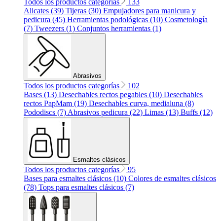
Todos los productos categorías
133
Alicates (39)
Tijeras (30)
Empujadores para manicura y
pedicura (45)
Herramientas podológicas (10)
Cosmetología
(7)
Tweezers (1)
Conjuntos herramientas (1)
Abrasivos
Todos los productos categorías
102
Bases (13)
Desechables rectos pegables (10)
Desechables
rectos PapMam (19)
Desechables curva, medialuna (8)
Pododiscs (7)
Abrasivos pedicura (22)
Limas (13)
Buffs (12)
Esmaltes clásicos
Todos los productos categorías
95
Bases para esmaltes clásicos (10)
Colores de esmaltes clásicos
(78)
Tops para esmaltes clásicos (7)