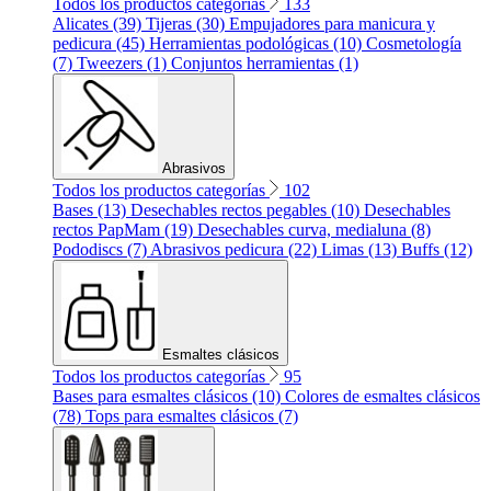
Todos los productos categorías
133
Alicates (39)
Tijeras (30)
Empujadores para manicura y
pedicura (45)
Herramientas podológicas (10)
Cosmetología
(7)
Tweezers (1)
Conjuntos herramientas (1)
Abrasivos
Todos los productos categorías
102
Bases (13)
Desechables rectos pegables (10)
Desechables
rectos PapMam (19)
Desechables curva, medialuna (8)
Pododiscs (7)
Abrasivos pedicura (22)
Limas (13)
Buffs (12)
Esmaltes clásicos
Todos los productos categorías
95
Bases para esmaltes clásicos (10)
Colores de esmaltes clásicos
(78)
Tops para esmaltes clásicos (7)