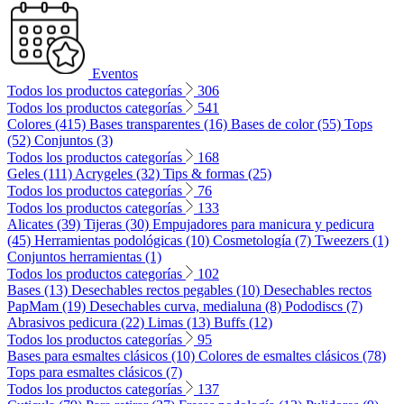
Eventos
Todos los productos categorías
306
Todos los productos categorías
541
Colores (415)
Bases transparentes (16)
Bases de color (55)
Tops
(52)
Conjuntos (3)
Todos los productos categorías
168
Geles (111)
Acrygeles (32)
Tips & formas (25)
Todos los productos categorías
76
Todos los productos categorías
133
Alicates (39)
Tijeras (30)
Empujadores para manicura y pedicura
(45)
Herramientas podológicas (10)
Cosmetología (7)
Tweezers (1)
Conjuntos herramientas (1)
Todos los productos categorías
102
Bases (13)
Desechables rectos pegables (10)
Desechables rectos
PapMam (19)
Desechables curva, medialuna (8)
Pododiscs (7)
Abrasivos pedicura (22)
Limas (13)
Buffs (12)
Todos los productos categorías
95
Bases para esmaltes clásicos (10)
Colores de esmaltes clásicos (78)
Tops para esmaltes clásicos (7)
Todos los productos categorías
137