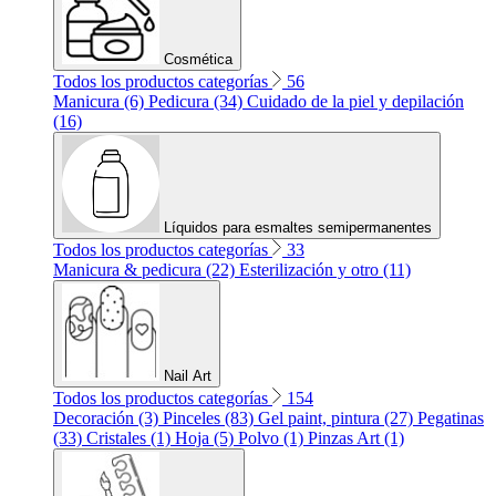
Cosmética
Todos los productos categorías
56
Manicura (6)
Pedicura (34)
Cuidado de la piel y depilación
(16)
Líquidos para esmaltes semipermanentes
Todos los productos categorías
33
Manicura & pedicura (22)
Esterilización y otro (11)
Nail Art
Todos los productos categorías
154
Decoración (3)
Pinceles (83)
Gel paint, pintura (27)
Pegatinas
(33)
Cristales (1)
Hoja (5)
Polvo (1)
Pinzas Art (1)