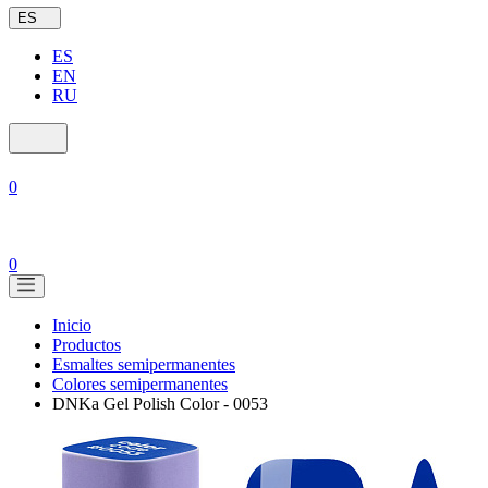
ES
ES
EN
RU
0
0
Inicio
Productos
Esmaltes semipermanentes
Colores semipermanentes
DNKa Gel Polish Color - 0053