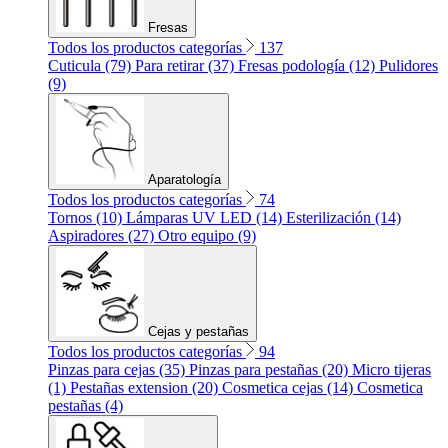
Fresas
Todos los productos categorías
137
Cuticula (79)
Para retirar (37)
Fresas podología (12)
Pulidores
(9)
Aparatología
Todos los productos categorías
74
Tornos (10)
Lámparas UV LED (14)
Esterilización (14)
Aspiradores (27)
Otro equipo (9)
Cejas y pestañas
Todos los productos categorías
94
Pinzas para cejas (35)
Pinzas para pestañas (20)
Micro tijeras
(1)
Pestañas extension (20)
Cosmetica cejas (14)
Cosmetica
pestañas (4)