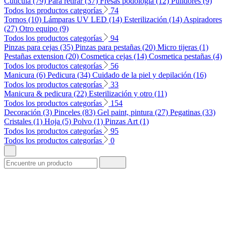
Cuticula (79)
Para retirar (37)
Fresas podología (12)
Pulidores (9)
Todos los productos categorías
74
Tornos (10)
Lámparas UV LED (14)
Esterilización (14)
Aspiradores
(27)
Otro equipo (9)
Todos los productos categorías
94
Pinzas para cejas (35)
Pinzas para pestañas (20)
Micro tijeras (1)
Pestañas extension (20)
Cosmetica cejas (14)
Cosmetica pestañas (4)
Todos los productos categorías
56
Manicura (6)
Pedicura (34)
Cuidado de la piel y depilación (16)
Todos los productos categorías
33
Manicura & pedicura (22)
Esterilización y otro (11)
Todos los productos categorías
154
Decoración (3)
Pinceles (83)
Gel paint, pintura (27)
Pegatinas (33)
Cristales (1)
Hoja (5)
Polvo (1)
Pinzas Art (1)
Todos los productos categorías
95
Todos los productos categorías
0