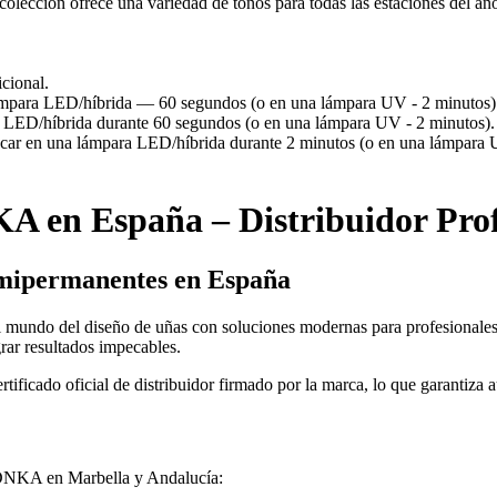
lección ofrece una variedad de tonos para todas las estaciones del año
cional.
lámpara LED/híbrida — 60 segundos (o en una lámpara UV - 2 minutos)
a LED/híbrida durante 60 segundos (o en una lámpara UV - 2 minutos).
en una lámpara LED/híbrida durante 2 minutos (o en una lámpara UV - 
 en España – Distribuidor Prof
emipermanentes en España
mundo del diseño de uñas con soluciones modernas para profesionales.
rar resultados impecables.
o oficial de distribuidor firmado por la marca, lo que garantiza aut
e DNKA en Marbella y Andalucía: