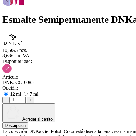
Esmalte Semipermanente DNKa G
10,50€ / pcs.
8,68€ sin IVA
Disponibilidad:
Articulo:
DNKaCG-0085
Opción:
12 ml
7 ml
−
+
Agregar al carrito
Descripción
La colección DNKa Gel Polish Color está diseñada para crear la manicu