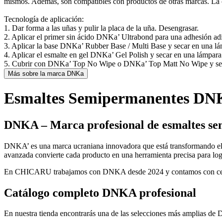
mismos. Además, son compatibles con productos de otras marcas. La co
Tecnología de aplicación:
1. Dar forma a las uñas y pulir la placa de la uña. Desengrasar.
2. Aplicar el primer sin ácido DNKa’ Ultrabond para una adhesión adi
3. Aplicar la base DNKa’ Rubber Base / Multi Base y secar en una 
4. Aplicar el esmalte en gel DNKa’ Gel Polish y secar en una lámpar
5. Cubrir con DNKa’ Top No Wipe o DNKa’ Top Matt No Wipe y secar 
Más sobre la marca DNKa
Esmaltes Semipermanentes DNKA
DNKA – Marca profesional de esmaltes s
DNKA’ es una marca ucraniana innovadora que está transformando el 
avanzada convierte cada producto en una herramienta precisa para log
En CHICARU trabajamos con DNKA desde 2024 y contamos con certificad
Catálogo completo DNKA profesional
En nuestra tienda encontrarás una de las selecciones más amplias d