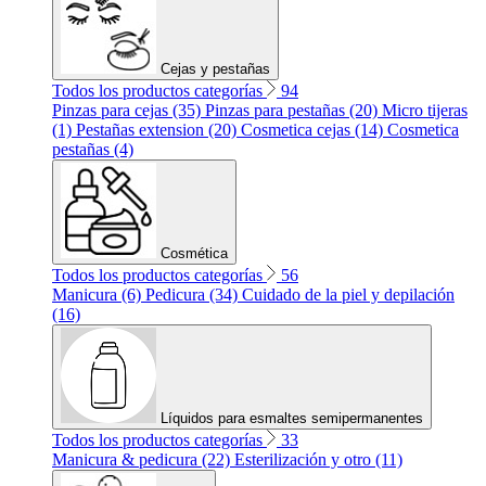
Cejas y pestañas
Todos los productos categorías
94
Pinzas para cejas (35)
Pinzas para pestañas (20)
Micro tijeras
(1)
Pestañas extension (20)
Cosmetica cejas (14)
Cosmetica
pestañas (4)
Cosmética
Todos los productos categorías
56
Manicura (6)
Pedicura (34)
Cuidado de la piel y depilación
(16)
Líquidos para esmaltes semipermanentes
Todos los productos categorías
33
Manicura & pedicura (22)
Esterilización y otro (11)