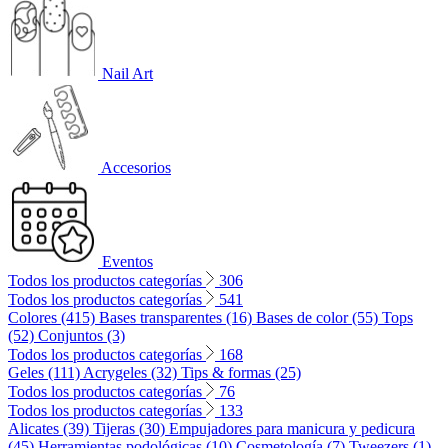
Nail Art
Accesorios
Eventos
Todos los productos categorías
306
Todos los productos categorías
541
Colores (415)
Bases transparentes (16)
Bases de color (55)
Tops
(52)
Conjuntos (3)
Todos los productos categorías
168
Geles (111)
Acrygeles (32)
Tips & formas (25)
Todos los productos categorías
76
Todos los productos categorías
133
Alicates (39)
Tijeras (30)
Empujadores para manicura y pedicura
(45)
Herramientas podológicas (10)
Cosmetología (7)
Tweezers (1)