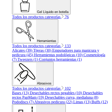
Gel Líquido en botella
Todos los productos categorías
76
Herramientas
Todos los productos categorías
133
Alicates (39)
Tijeras (30)
Empujadores para manicura y
pedicura (45)
Herramientas podológicas (10)
Cosmetología
(7)
Tweezers (1)
Conjuntos herramientas (1)
Abrasivos
Todos los productos categorías
102
Bases (13)
Desechables rectos pegables (10)
Desechables
rectos PapMam (19)
Desechables curva, medialuna (8)
Pododiscs (7)
Abrasivos pedicura (22)
Limas (13)
Buffs (12)