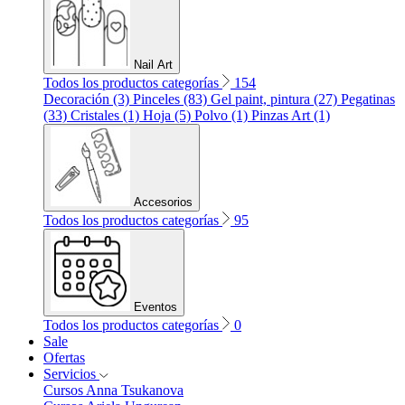
Nail Art
Todos los productos categorías
154
Decoración (3)
Pinceles (83)
Gel paint, pintura (27)
Pegatinas
(33)
Cristales (1)
Hoja (5)
Polvo (1)
Pinzas Art (1)
Accesorios
Todos los productos categorías
95
Eventos
Todos los productos categorías
0
Sale
Ofertas
Servicios
Cursos Anna Tsukanova