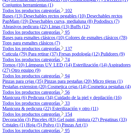
Conjuntos herramientas (1)
Todos los productos categorías
102
Bases (13)
Desechables rectos pegables (10)
Desechables rectos
PapMam (19)
Desechables curva, medialuna (8)
Pododiscs (7)
Abrasivos pedicura (22)
Limas (13)
Buffs (12)
Todos los productos categorías
95
Bases para esmaltes clásicos (10)
Colores de esmaltes clásicos (78)
Tops para esmaltes clásicos (7)
Todos los productos categorías
137
Cuticula (79)
Para retirar (37)
Fresas podología (12)
Pulidores (9)
Todos los productos categorías
74
Tornos (10)
Lámparas UV LED (14)
Esterilización (14)
Aspiradores
(27)
Otro equipo (9)
Todos los productos categorías
94
Pinzas para cejas (35)
Pinzas para pestañas (20)
Micro tijeras (1)
Pestañas extension (20)
Cosmetica cejas (14)
Cosmetica pestañas (4)
Todos los productos categorías
56
Manicura (6)
Pedicura (34)
Cuidado de la piel y depilación (16)
Todos los productos categorías
33
Manicura & pedicura (22)
Esterilización y otro (11)
Todos los productos categorías
154
Decoración (3)
Pinceles (83)
Gel paint, pintura (27)
Pegatinas (33)
Cristales (1)
Hoja (5)
Polvo (1)
Pinzas Art (1)
Todos los productos categorías
95