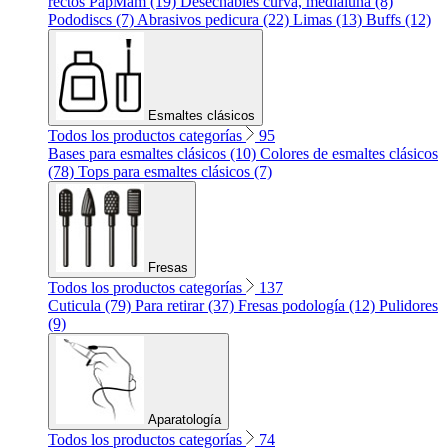
rectos PapMam (19)
Desechables curva, medialuna (8)
Pododiscs (7)
Abrasivos pedicura (22)
Limas (13)
Buffs (12)
Esmaltes clásicos
Todos los productos categorías
95
Bases para esmaltes clásicos (10)
Colores de esmaltes clásicos
(78)
Tops para esmaltes clásicos (7)
Fresas
Todos los productos categorías
137
Cuticula (79)
Para retirar (37)
Fresas podología (12)
Pulidores
(9)
Aparatología
Todos los productos categorías
74