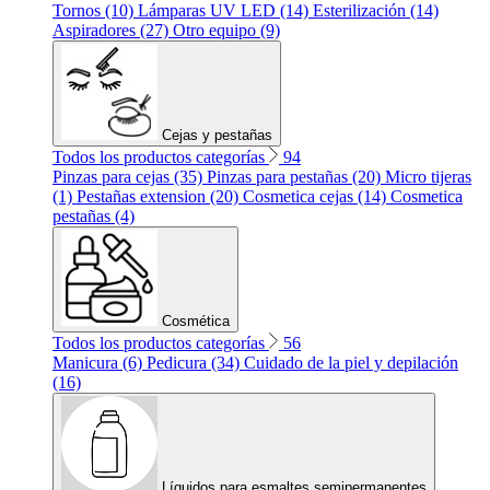
Tornos (10)
Lámparas UV LED (14)
Esterilización (14)
Aspiradores (27)
Otro equipo (9)
Cejas y pestañas
Todos los productos categorías
94
Pinzas para cejas (35)
Pinzas para pestañas (20)
Micro tijeras
(1)
Pestañas extension (20)
Cosmetica cejas (14)
Cosmetica
pestañas (4)
Cosmética
Todos los productos categorías
56
Manicura (6)
Pedicura (34)
Cuidado de la piel y depilación
(16)
Líquidos para esmaltes semipermanentes