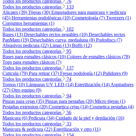
Todos los productos categorías
76
Todos los productos categorías
133
Alicates (39)
Tijeras (30)
Empujadores para manicura y pedicura
(45)
Herramientas podológicas (10)
Cosmetología (7)
Tweezers (1)
Conjuntos herramientas (1)
Todos los productos categorías
102
Bases (13)
Desechables rectos pegables (10)
Desechables rectos
PapMam (19)
Desechables curva, medialuna (8)
Pododiscs (7)
Abrasivos pedicura (22)
Limas (13)
Buffs (12)
Todos los productos categorías
95
Bases para esmaltes clásicos (10)
Colores de esmaltes clásicos (78)
Tops para esmaltes clásicos (7)
Todos los productos categorías
137
Cuticula (79)
Para retirar (37)
Fresas podología (12)
Pulidores (9)
Todos los productos categorías
74
Tornos (10)
Lámparas UV LED (14)
Esterilización (14)
Aspiradores
(27)
Otro equipo (9)
Todos los productos categorías
94
Pinzas para cejas (35)
Pinzas para pestañas (20)
Micro tijeras (1)
Pestañas extension (20)
Cosmetica cejas (14)
Cosmetica pestañas (4)
Todos los productos categorías
56
Manicura (6)
Pedicura (34)
Cuidado de la piel y depilación (16)
Todos los productos categorías
33
Manicura & pedicura (22)
Esterilización y otro (11)
Todos los productos categorías
154