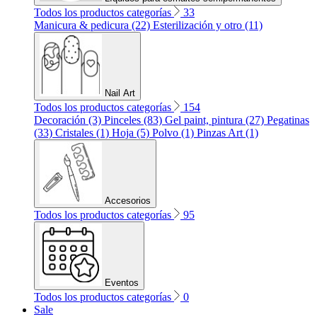
Todos los productos categorías
33
Manicura & pedicura (22)
Esterilización y otro (11)
Nail Art
Todos los productos categorías
154
Decoración (3)
Pinceles (83)
Gel paint, pintura (27)
Pegatinas
(33)
Cristales (1)
Hoja (5)
Polvo (1)
Pinzas Art (1)
Accesorios
Todos los productos categorías
95
Eventos
Todos los productos categorías
0
Sale