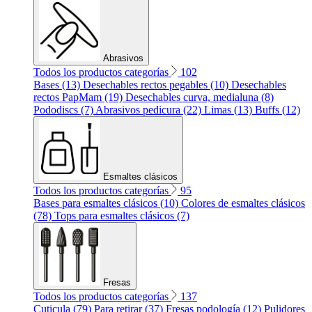
Abrasivos
Todos los productos categorías
102
Bases (13)
Desechables rectos pegables (10)
Desechables
rectos PapMam (19)
Desechables curva, medialuna (8)
Pododiscs (7)
Abrasivos pedicura (22)
Limas (13)
Buffs (12)
Esmaltes clásicos
Todos los productos categorías
95
Bases para esmaltes clásicos (10)
Colores de esmaltes clásicos
(78)
Tops para esmaltes clásicos (7)
Fresas
Todos los productos categorías
137
Cuticula (79)
Para retirar (37)
Fresas podología (12)
Pulidores