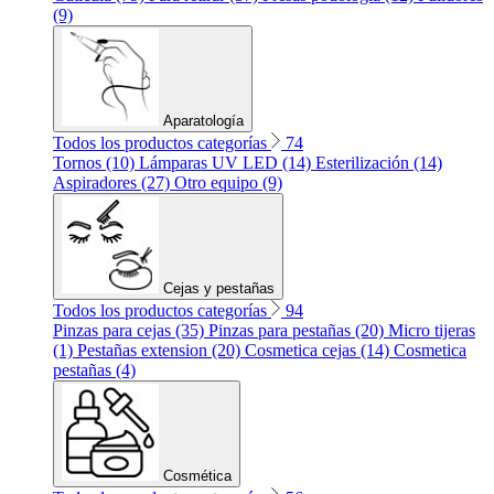
(9)
Aparatología
Todos los productos categorías
74
Tornos (10)
Lámparas UV LED (14)
Esterilización (14)
Aspiradores (27)
Otro equipo (9)
Cejas y pestañas
Todos los productos categorías
94
Pinzas para cejas (35)
Pinzas para pestañas (20)
Micro tijeras
(1)
Pestañas extension (20)
Cosmetica cejas (14)
Cosmetica
pestañas (4)
Cosmética