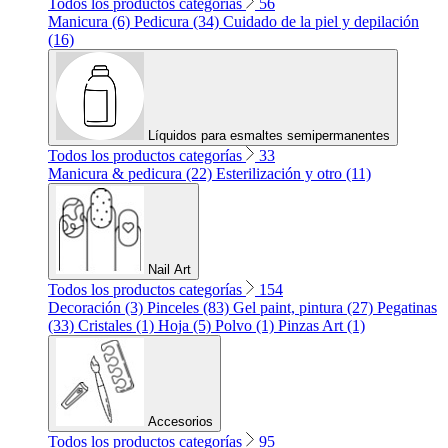
Todos los productos categorías
56
Manicura (6)
Pedicura (34)
Cuidado de la piel y depilación
(16)
Líquidos para esmaltes semipermanentes
Todos los productos categorías
33
Manicura & pedicura (22)
Esterilización y otro (11)
Nail Art
Todos los productos categorías
154
Decoración (3)
Pinceles (83)
Gel paint, pintura (27)
Pegatinas
(33)
Cristales (1)
Hoja (5)
Polvo (1)
Pinzas Art (1)
Accesorios
Todos los productos categorías
95