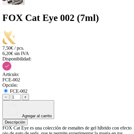
FOX Cat Eye 002 (7ml)
7,50€ / pcs.
6,20€ sin IVA
Disponibilidad:
Articulo:
FCE-002
Opción:
FCE-002
−
+
Agregar al carrito
Descripción
FOX Cat Eye es una colección de esmaltes de gel híbrido con efecto
ojo de gato de seda, que te permite experimentar la magia en tus