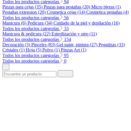
Todos los productos categorías
94
Pinzas para cejas (35)
Pinzas para pestañas (20)
Micro tijeras (1)
Pestañas extension (20)
Cosmetica cejas (14)
Cosmetica pestañas (4)
Todos los productos categorías
56
Manicura (6)
Pedicura (34)
Cuidado de la piel y depilación (16)
Todos los productos categorías
33
Manicura & pedicura (22)
Esterilización y otro (11)
Todos los productos categorías
154
Decoración (3)
Pinceles (83)
Gel paint, pintura (27)
Pegatinas (33)
Cristales (1)
Hoja (5)
Polvo (1)
Pinzas Art (1)
Todos los productos categorías
95
Todos los productos categorías
0