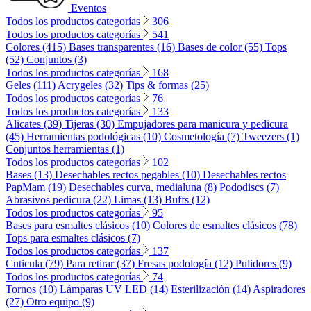
Eventos
Todos los productos categorías
306
Todos los productos categorías
541
Colores (415)
Bases transparentes (16)
Bases de color (55)
Tops
(52)
Conjuntos (3)
Todos los productos categorías
168
Geles (111)
Acrygeles (32)
Tips & formas (25)
Todos los productos categorías
76
Todos los productos categorías
133
Alicates (39)
Tijeras (30)
Empujadores para manicura y pedicura
(45)
Herramientas podológicas (10)
Cosmetología (7)
Tweezers (1)
Conjuntos herramientas (1)
Todos los productos categorías
102
Bases (13)
Desechables rectos pegables (10)
Desechables rectos
PapMam (19)
Desechables curva, medialuna (8)
Pododiscs (7)
Abrasivos pedicura (22)
Limas (13)
Buffs (12)
Todos los productos categorías
95
Bases para esmaltes clásicos (10)
Colores de esmaltes clásicos (78)
Tops para esmaltes clásicos (7)
Todos los productos categorías
137
Cuticula (79)
Para retirar (37)
Fresas podología (12)
Pulidores (9)
Todos los productos categorías
74
Tornos (10)
Lámparas UV LED (14)
Esterilización (14)
Aspiradores
(27)
Otro equipo (9)