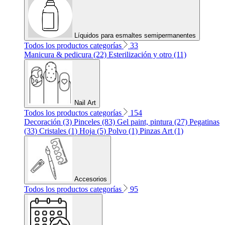
Líquidos para esmaltes semipermanentes
Todos los productos categorías
33
Manicura & pedicura (22)
Esterilización y otro (11)
Nail Art
Todos los productos categorías
154
Decoración (3)
Pinceles (83)
Gel paint, pintura (27)
Pegatinas
(33)
Cristales (1)
Hoja (5)
Polvo (1)
Pinzas Art (1)
Accesorios
Todos los productos categorías
95