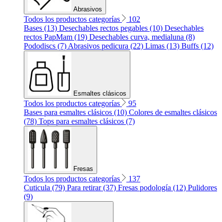
Abrasivos
Todos los productos categorías
102
Bases (13)
Desechables rectos pegables (10)
Desechables
rectos PapMam (19)
Desechables curva, medialuna (8)
Pododiscs (7)
Abrasivos pedicura (22)
Limas (13)
Buffs (12)
Esmaltes clásicos
Todos los productos categorías
95
Bases para esmaltes clásicos (10)
Colores de esmaltes clásicos
(78)
Tops para esmaltes clásicos (7)
Fresas
Todos los productos categorías
137
Cuticula (79)
Para retirar (37)
Fresas podología (12)
Pulidores
(9)