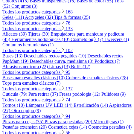
Colores (415)
Bases transparentes (16)
Bases de color (55)
Tops
(52)
Conjuntos (3)
Todos los productos categorías
168
Geles (111)
Acrygeles (32)
Tips & formas (25)
Todos los productos categorías
76
Todos los productos categorías
133
Alicates (39)
Tijeras (30)
Empujadores para manicura y pedicura
(45)
Herramientas podológicas (10)
Cosmetología (7)
Tweezers (1)
Conjuntos herramientas (1)
Todos los productos categorías
102
Bases (13)
Desechables rectos pegables (10)
Desechables rectos
PapMam (19)
Desechables curva, medialuna (8)
Pododiscs (7)
Abrasivos pedicura (22)
Limas (13)
Buffs (12)
Todos los productos categorías
95
Bases para esmaltes clásicos (10)
Colores de esmaltes clásicos (78)
Tops para esmaltes clásicos (7)
Todos los productos categorías
137
Cuticula (79)
Para retirar (37)
Fresas podología (12)
Pulidores (9)
Todos los productos categorías
74
Tornos (10)
Lámparas UV LED (14)
Esterilización (14)
Aspiradores
(27)
Otro equipo (9)
Todos los productos categorías
94
Pinzas para cejas (35)
Pinzas para pestañas (20)
Micro tijeras (1)
Pestañas extension (20)
Cosmetica cejas (14)
Cosmetica pestañas (4)
Todos los productos categorías
56