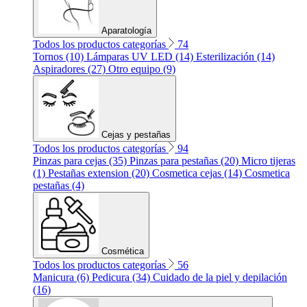
Aparatología
Todos los productos categorías
74
Tornos (10)
Lámparas UV LED (14)
Esterilización (14)
Aspiradores (27)
Otro equipo (9)
Cejas y pestañas
Todos los productos categorías
94
Pinzas para cejas (35)
Pinzas para pestañas (20)
Micro tijeras
(1)
Pestañas extension (20)
Cosmetica cejas (14)
Cosmetica
pestañas (4)
Cosmética
Todos los productos categorías
56
Manicura (6)
Pedicura (34)
Cuidado de la piel y depilación
(16)