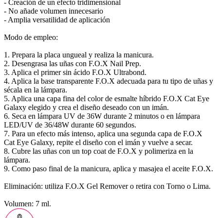
- Creación de un efecto tridimensional
- No añade volumen innecesario
- Amplia versatilidad de aplicación
Modo de empleo:
1. Prepara la placa ungueal y realiza la manicura.
2. Desengrasa las uñas con F.O.X Nail Prep.
3. Aplica el primer sin ácido F.O.X Ultrabond.
4. Aplica la base transparente F.O.X adecuada para tu tipo de uñas y
sécala en la lámpara.
5. Aplica una capa fina del color de esmalte híbrido F.O.X Cat Eye
Galaxy elegido y crea el diseño deseado con un imán.
6. Seca en lámpara UV de 36W durante 2 minutos o en lámpara
LED/UV de 36/48W durante 60 segundos.
7. Para un efecto más intenso, aplica una segunda capa de F.O.X
Cat Eye Galaxy, repite el diseño con el imán y vuelve a secar.
8. Cubre las uñas con un top coat de F.O.X y polimeriza en la
lámpara.
9. Como paso final de la manicura, aplica y masajea el aceite F.O.X.
Eliminación: utiliza F.O.X Gel Remover o retira con Torno o Lima.
Volumen: 7 ml.