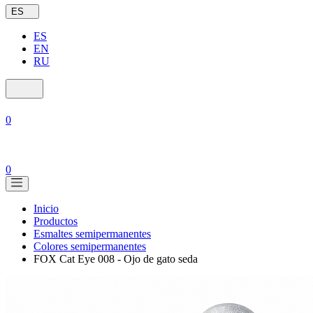
ES
ES
EN
RU
0
0
Inicio
Productos
Esmaltes semipermanentes
Colores semipermanentes
FOX Cat Eye 008 - Ojo de gato seda