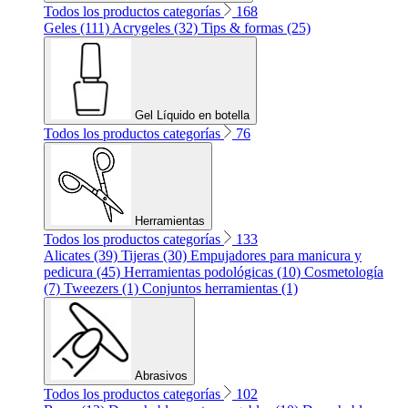
Todos los productos categorías
168
Geles (111)
Acrygeles (32)
Tips & formas (25)
Gel Líquido en botella
Todos los productos categorías
76
Herramientas
Todos los productos categorías
133
Alicates (39)
Tijeras (30)
Empujadores para manicura y
pedicura (45)
Herramientas podológicas (10)
Cosmetología
(7)
Tweezers (1)
Conjuntos herramientas (1)
Abrasivos
Todos los productos categorías
102