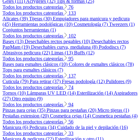
Geles (111)
Acrygeles (32)
Tips & formas (25)
Todos los productos categorías
76
Todos los productos categorías
133
Alicates (39)
Tijeras (30)
Empujadores para manicura y pedicura
(45)
Herramientas podológicas (10)
Cosmetología (7)
Tweezers (1)
Conjuntos herramientas (1)
Todos los productos categorías
102
Bases (13)
Desechables rectos pegables (10)
Desechables rectos
PapMam (19)
Desechables curva, medialuna (8)
Pododiscs (7)
Abrasivos pedicura (22)
Limas (13)
Buffs (12)
Todos los productos categorías
95
Bases para esmaltes clásicos (10)
Colores de esmaltes clásicos (78)
Tops para esmaltes clásicos (7)
Todos los productos categorías
137
Cuticula (79)
Para retirar (37)
Fresas podología (12)
Pulidores (9)
Todos los productos categorías
74
Tornos (10)
Lámparas UV LED (14)
Esterilización (14)
Aspiradores
(27)
Otro equipo (9)
Todos los productos categorías
94
Pinzas para cejas (35)
Pinzas para pestañas (20)
Micro tijeras (1)
Pestañas extension (20)
Cosmetica cejas (14)
Cosmetica pestañas (4)
Todos los productos categorías
56
Manicura (6)
Pedicura (34)
Cuidado de la piel y depilación (16)
Todos los productos categorías
33
Manicura & pedicura (22)
Esterilización y otro (11)