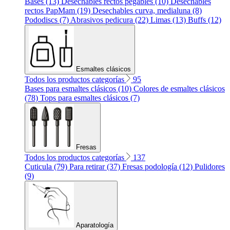
Bases (13)
Desechables rectos pegables (10)
Desechables
rectos PapMam (19)
Desechables curva, medialuna (8)
Pododiscs (7)
Abrasivos pedicura (22)
Limas (13)
Buffs (12)
Esmaltes clásicos
Todos los productos categorías
95
Bases para esmaltes clásicos (10)
Colores de esmaltes clásicos
(78)
Tops para esmaltes clásicos (7)
Fresas
Todos los productos categorías
137
Cuticula (79)
Para retirar (37)
Fresas podología (12)
Pulidores
(9)
Aparatología