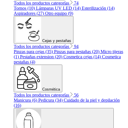
Todos los productos categorías
74
Tornos (10)
Lámparas UV LED (14)
Esterilización (14)
Aspiradores (27)
Otro equipo (9)
Cejas y pestañas
Todos los productos categorías
94
Pinzas para cejas (35)
Pinzas para pestañas (20)
Micro tijeras
(1)
Pestañas extension (20)
Cosmetica cejas (14)
Cosmetica
pestañas (4)
Cosmética
Todos los productos categorías
56
Manicura (6)
Pedicura (34)
Cuidado de la piel y depilación
(16)