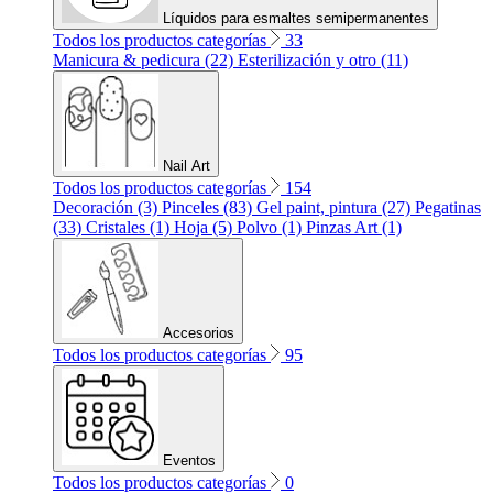
Líquidos para esmaltes semipermanentes
Todos los productos categorías
33
Manicura & pedicura (22)
Esterilización y otro (11)
Nail Art
Todos los productos categorías
154
Decoración (3)
Pinceles (83)
Gel paint, pintura (27)
Pegatinas
(33)
Cristales (1)
Hoja (5)
Polvo (1)
Pinzas Art (1)
Accesorios
Todos los productos categorías
95
Eventos
Todos los productos categorías
0