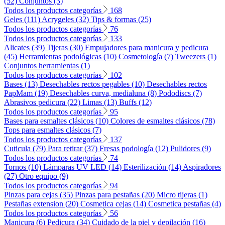
(52)
Conjuntos (3)
Todos los productos categorías
168
Geles (111)
Acrygeles (32)
Tips & formas (25)
Todos los productos categorías
76
Todos los productos categorías
133
Alicates (39)
Tijeras (30)
Empujadores para manicura y pedicura
(45)
Herramientas podológicas (10)
Cosmetología (7)
Tweezers (1)
Conjuntos herramientas (1)
Todos los productos categorías
102
Bases (13)
Desechables rectos pegables (10)
Desechables rectos
PapMam (19)
Desechables curva, medialuna (8)
Pododiscs (7)
Abrasivos pedicura (22)
Limas (13)
Buffs (12)
Todos los productos categorías
95
Bases para esmaltes clásicos (10)
Colores de esmaltes clásicos (78)
Tops para esmaltes clásicos (7)
Todos los productos categorías
137
Cuticula (79)
Para retirar (37)
Fresas podología (12)
Pulidores (9)
Todos los productos categorías
74
Tornos (10)
Lámparas UV LED (14)
Esterilización (14)
Aspiradores
(27)
Otro equipo (9)
Todos los productos categorías
94
Pinzas para cejas (35)
Pinzas para pestañas (20)
Micro tijeras (1)
Pestañas extension (20)
Cosmetica cejas (14)
Cosmetica pestañas (4)
Todos los productos categorías
56
Manicura (6)
Pedicura (34)
Cuidado de la piel y depilación (16)