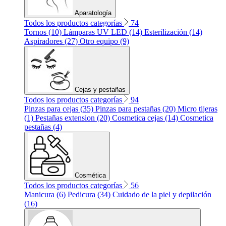
Aparatología
Todos los productos categorías
74
Tornos (10)
Lámparas UV LED (14)
Esterilización (14)
Aspiradores (27)
Otro equipo (9)
Cejas y pestañas
Todos los productos categorías
94
Pinzas para cejas (35)
Pinzas para pestañas (20)
Micro tijeras
(1)
Pestañas extension (20)
Cosmetica cejas (14)
Cosmetica
pestañas (4)
Cosmética
Todos los productos categorías
56
Manicura (6)
Pedicura (34)
Cuidado de la piel y depilación
(16)