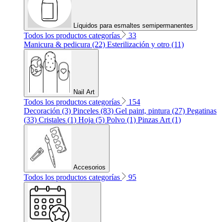
Líquidos para esmaltes semipermanentes
Todos los productos categorías
33
Manicura & pedicura (22)
Esterilización y otro (11)
Nail Art
Todos los productos categorías
154
Decoración (3)
Pinceles (83)
Gel paint, pintura (27)
Pegatinas
(33)
Cristales (1)
Hoja (5)
Polvo (1)
Pinzas Art (1)
Accesorios
Todos los productos categorías
95