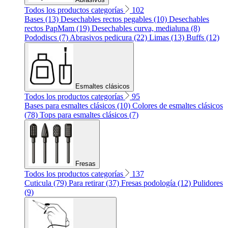
Todos los productos categorías
102
Bases (13)
Desechables rectos pegables (10)
Desechables
rectos PapMam (19)
Desechables curva, medialuna (8)
Pododiscs (7)
Abrasivos pedicura (22)
Limas (13)
Buffs (12)
Esmaltes clásicos
Todos los productos categorías
95
Bases para esmaltes clásicos (10)
Colores de esmaltes clásicos
(78)
Tops para esmaltes clásicos (7)
Fresas
Todos los productos categorías
137
Cuticula (79)
Para retirar (37)
Fresas podología (12)
Pulidores
(9)