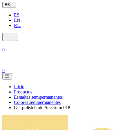
ES
ES
EN
RU
0
0
Inicio
Productos
Esmaltes semipermanentes
Colores semipermanentes
Gel-polish Gold Spectrum 018