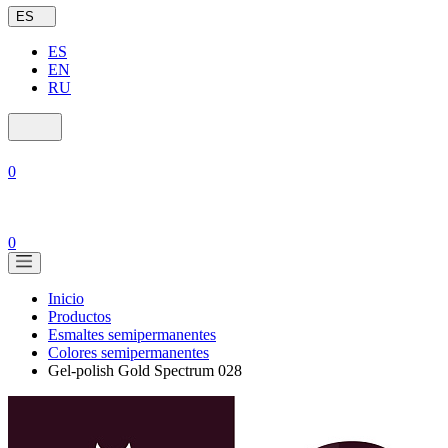
ES
ES
EN
RU
0
0
Inicio
Productos
Esmaltes semipermanentes
Colores semipermanentes
Gel-polish Gold Spectrum 028