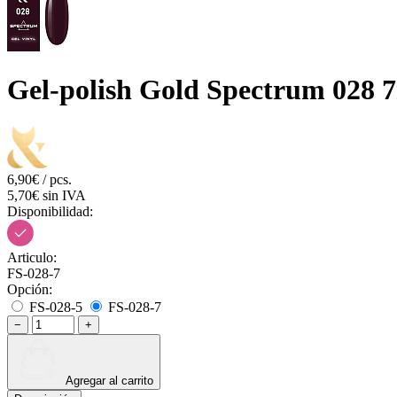
Gel-polish Gold Spectrum 028 
6,90€ / pcs.
5,70€ sin IVA
Disponibilidad:
Articulo:
FS-028-7
Opción:
FS-028-5
FS-028-7
−
+
Agregar al carrito