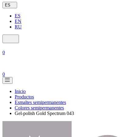
ES
ES
EN
RU
0
0
Inicio
Productos
Esmaltes semipermanentes
Colores semipermanentes
Gel-polish Gold Spectrum 043