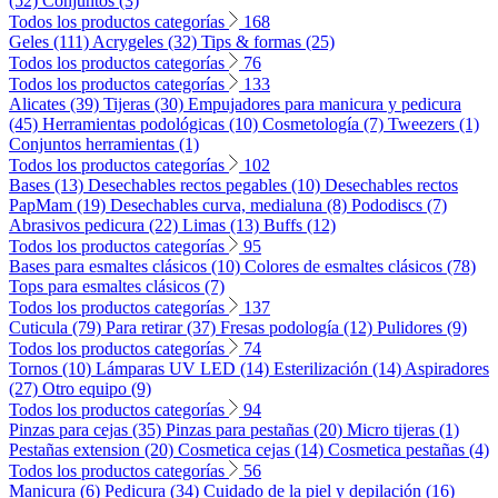
(52)
Conjuntos (3)
Todos los productos categorías
168
Geles (111)
Acrygeles (32)
Tips & formas (25)
Todos los productos categorías
76
Todos los productos categorías
133
Alicates (39)
Tijeras (30)
Empujadores para manicura y pedicura
(45)
Herramientas podológicas (10)
Cosmetología (7)
Tweezers (1)
Conjuntos herramientas (1)
Todos los productos categorías
102
Bases (13)
Desechables rectos pegables (10)
Desechables rectos
PapMam (19)
Desechables curva, medialuna (8)
Pododiscs (7)
Abrasivos pedicura (22)
Limas (13)
Buffs (12)
Todos los productos categorías
95
Bases para esmaltes clásicos (10)
Colores de esmaltes clásicos (78)
Tops para esmaltes clásicos (7)
Todos los productos categorías
137
Cuticula (79)
Para retirar (37)
Fresas podología (12)
Pulidores (9)
Todos los productos categorías
74
Tornos (10)
Lámparas UV LED (14)
Esterilización (14)
Aspiradores
(27)
Otro equipo (9)
Todos los productos categorías
94
Pinzas para cejas (35)
Pinzas para pestañas (20)
Micro tijeras (1)
Pestañas extension (20)
Cosmetica cejas (14)
Cosmetica pestañas (4)
Todos los productos categorías
56
Manicura (6)
Pedicura (34)
Cuidado de la piel y depilación (16)