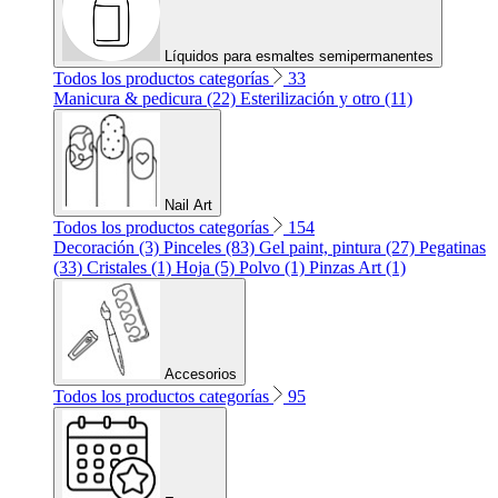
Líquidos para esmaltes semipermanentes
Todos los productos categorías
33
Manicura & pedicura (22)
Esterilización y otro (11)
Nail Art
Todos los productos categorías
154
Decoración (3)
Pinceles (83)
Gel paint, pintura (27)
Pegatinas
(33)
Cristales (1)
Hoja (5)
Polvo (1)
Pinzas Art (1)
Accesorios
Todos los productos categorías
95