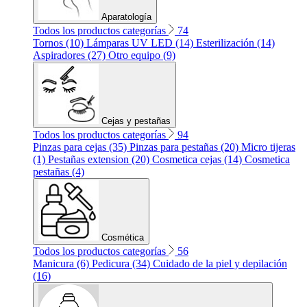
Aparatología
Todos los productos categorías
74
Tornos (10)
Lámparas UV LED (14)
Esterilización (14)
Aspiradores (27)
Otro equipo (9)
Cejas y pestañas
Todos los productos categorías
94
Pinzas para cejas (35)
Pinzas para pestañas (20)
Micro tijeras
(1)
Pestañas extension (20)
Cosmetica cejas (14)
Cosmetica
pestañas (4)
Cosmética
Todos los productos categorías
56
Manicura (6)
Pedicura (34)
Cuidado de la piel y depilación
(16)