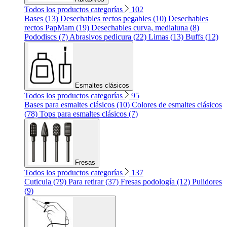
Todos los productos categorías
102
Bases (13)
Desechables rectos pegables (10)
Desechables
rectos PapMam (19)
Desechables curva, medialuna (8)
Pododiscs (7)
Abrasivos pedicura (22)
Limas (13)
Buffs (12)
Esmaltes clásicos
Todos los productos categorías
95
Bases para esmaltes clásicos (10)
Colores de esmaltes clásicos
(78)
Tops para esmaltes clásicos (7)
Fresas
Todos los productos categorías
137
Cuticula (79)
Para retirar (37)
Fresas podología (12)
Pulidores
(9)