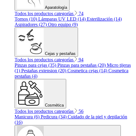
Aparatología
Todos los productos categorías
74
Tornos (10)
Lámparas UV LED (14)
Esterilización (14)
Aspiradores (27)
Otro equipo (9)
Cejas y pestañas
Todos los productos categorías
94
Pinzas para cejas (35)
Pinzas para pestañas (20)
Micro tijeras
(1)
Pestañas extension (20)
Cosmetica cejas (14)
Cosmetica
pestañas (4)
Cosmética
Todos los productos categorías
56
Manicura (6)
Pedicura (34)
Cuidado de la piel y depilación
(16)