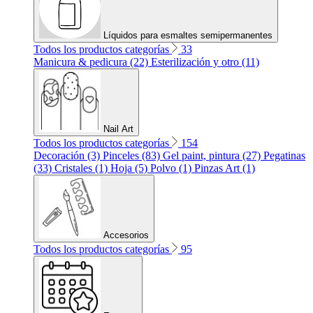
Líquidos para esmaltes semipermanentes
Todos los productos categorías
33
Manicura & pedicura (22)
Esterilización y otro (11)
Nail Art
Todos los productos categorías
154
Decoración (3)
Pinceles (83)
Gel paint, pintura (27)
Pegatinas
(33)
Cristales (1)
Hoja (5)
Polvo (1)
Pinzas Art (1)
Accesorios
Todos los productos categorías
95