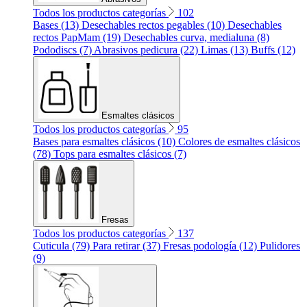
Todos los productos categorías
102
Bases (13)
Desechables rectos pegables (10)
Desechables
rectos PapMam (19)
Desechables curva, medialuna (8)
Pododiscs (7)
Abrasivos pedicura (22)
Limas (13)
Buffs (12)
Esmaltes clásicos
Todos los productos categorías
95
Bases para esmaltes clásicos (10)
Colores de esmaltes clásicos
(78)
Tops para esmaltes clásicos (7)
Fresas
Todos los productos categorías
137
Cuticula (79)
Para retirar (37)
Fresas podología (12)
Pulidores
(9)