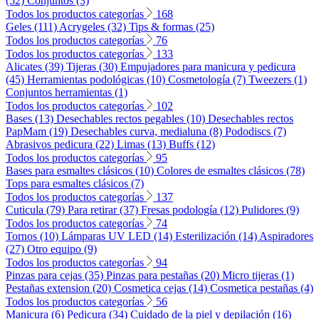
(52)
Conjuntos (3)
Todos los productos categorías
168
Geles (111)
Acrygeles (32)
Tips & formas (25)
Todos los productos categorías
76
Todos los productos categorías
133
Alicates (39)
Tijeras (30)
Empujadores para manicura y pedicura
(45)
Herramientas podológicas (10)
Cosmetología (7)
Tweezers (1)
Conjuntos herramientas (1)
Todos los productos categorías
102
Bases (13)
Desechables rectos pegables (10)
Desechables rectos
PapMam (19)
Desechables curva, medialuna (8)
Pododiscs (7)
Abrasivos pedicura (22)
Limas (13)
Buffs (12)
Todos los productos categorías
95
Bases para esmaltes clásicos (10)
Colores de esmaltes clásicos (78)
Tops para esmaltes clásicos (7)
Todos los productos categorías
137
Cuticula (79)
Para retirar (37)
Fresas podología (12)
Pulidores (9)
Todos los productos categorías
74
Tornos (10)
Lámparas UV LED (14)
Esterilización (14)
Aspiradores
(27)
Otro equipo (9)
Todos los productos categorías
94
Pinzas para cejas (35)
Pinzas para pestañas (20)
Micro tijeras (1)
Pestañas extension (20)
Cosmetica cejas (14)
Cosmetica pestañas (4)
Todos los productos categorías
56
Manicura (6)
Pedicura (34)
Cuidado de la piel y depilación (16)