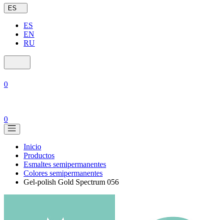
ES
ES
EN
RU
0
0
Inicio
Productos
Esmaltes semipermanentes
Colores semipermanentes
Gel-polish Gold Spectrum 056