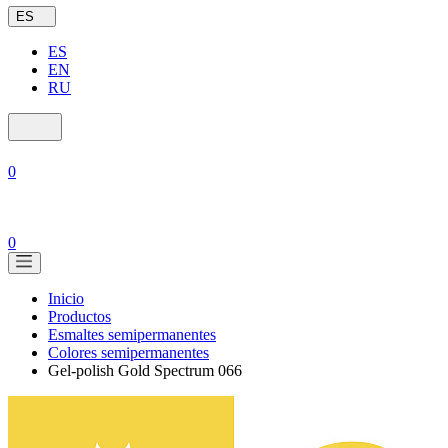
ES
ES
EN
RU
0
0
Inicio
Productos
Esmaltes semipermanentes
Colores semipermanentes
Gel-polish Gold Spectrum 066