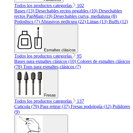
Todos los productos categorías
102
Bases (13)
Desechables rectos pegables (10)
Desechables
rectos PapMam (19)
Desechables curva, medialuna (8)
Pododiscs (7)
Abrasivos pedicura (22)
Limas (13)
Buffs (12)
Esmaltes clásicos
Todos los productos categorías
95
Bases para esmaltes clásicos (10)
Colores de esmaltes clásicos
(78)
Tops para esmaltes clásicos (7)
Fresas
Todos los productos categorías
137
Cuticula (79)
Para retirar (37)
Fresas podología (12)
Pulidores
(9)