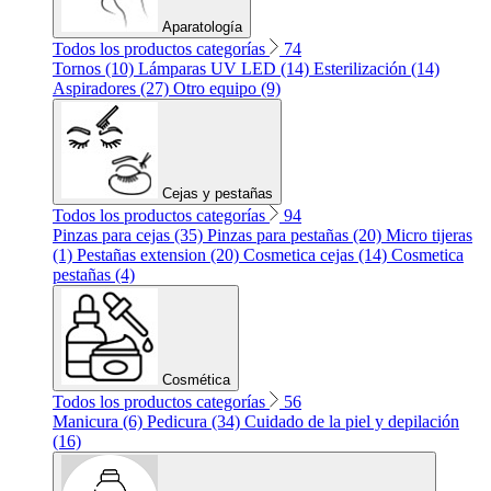
Aparatología
Todos los productos categorías
74
Tornos (10)
Lámparas UV LED (14)
Esterilización (14)
Aspiradores (27)
Otro equipo (9)
Cejas y pestañas
Todos los productos categorías
94
Pinzas para cejas (35)
Pinzas para pestañas (20)
Micro tijeras
(1)
Pestañas extension (20)
Cosmetica cejas (14)
Cosmetica
pestañas (4)
Cosmética
Todos los productos categorías
56
Manicura (6)
Pedicura (34)
Cuidado de la piel y depilación
(16)