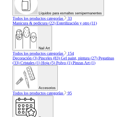
Líquidos para esmaltes semipermanentes
Todos los productos categorías
33
Manicura & pedicura (22)
Esterilización y otro (11)
Nail Art
Todos los productos categorías
154
Decoración (3)
Pinceles (83)
Gel paint, pintura (27)
Pegatinas
(33)
Cristales (1)
Hoja (5)
Polvo (1)
Pinzas Art (1)
Accesorios
Todos los productos categorías
95