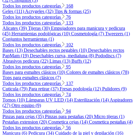
(52)
Conjuntos (3)
Todos los productos categorías
168
Geles (111)
Acrygeles (32)
Tips & formas (25)
Todos los productos categorías
76
Todos los productos categorías
133
Alicates (39)
Tijeras (30)
Empujadores para manicura y pedicura
(45)
Herramientas podológicas (10)
Cosmetología (7)
Tweezers (1)
Conjuntos herramientas (1)
Todos los productos categorías
102
Bases (13)
Desechables rectos pegables (10)
Desechables rectos
PapMam (19)
Desechables curva, medialuna (8)
Pododiscs (7)
Abrasivos pedicura (22)
Limas (13)
Buffs (12)
Todos los productos categorías
95
Bases para esmaltes clásicos (10)
Colores de esmaltes clásicos (78)
Tops para esmaltes clásicos (7)
Todos los productos categorías
137
Cuticula (79)
Para retirar (37)
Fresas podología (12)
Pulidores (9)
Todos los productos categorías
74
Tornos (10)
Lámparas UV LED (14)
Esterilización (14)
Aspiradores
(27)
Otro equipo (9)
Todos los productos categorías
94
Pinzas para cejas (35)
Pinzas para pestañas (20)
Micro tijeras (1)
Pestañas extension (20)
Cosmetica cejas (14)
Cosmetica pestañas (4)
Todos los productos categorías
56
Manicura (6)
Pedicura (34)
Cuidado de la piel y depilación (16)