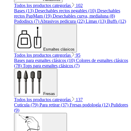
Todos los productos categorías
102
Bases (13)
Desechables rectos pegables (10)
Desechables
rectos PapMam (19)
Desechables curva, medialuna (8)
Pododiscs (7)
Abrasivos pedicura (22)
Limas (13)
Buffs (12)
Esmaltes clásicos
Todos los productos categorías
95
Bases para esmaltes clásicos (10)
Colores de esmaltes clásicos
(78)
Tops para esmaltes clásicos (7)
Fresas
Todos los productos categorías
137
Cuticula (79)
Para retirar (37)
Fresas podología (12)
Pulidores
(9)