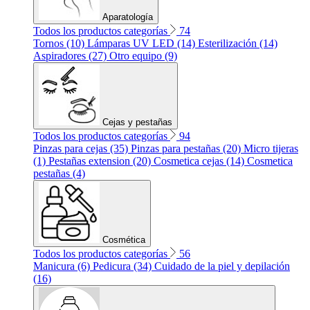
Aparatología
Todos los productos categorías
74
Tornos (10)
Lámparas UV LED (14)
Esterilización (14)
Aspiradores (27)
Otro equipo (9)
Cejas y pestañas
Todos los productos categorías
94
Pinzas para cejas (35)
Pinzas para pestañas (20)
Micro tijeras
(1)
Pestañas extension (20)
Cosmetica cejas (14)
Cosmetica
pestañas (4)
Cosmética
Todos los productos categorías
56
Manicura (6)
Pedicura (34)
Cuidado de la piel y depilación
(16)