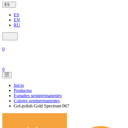
ES
ES
EN
RU
0
0
Inicio
Productos
Esmaltes semipermanentes
Colores semipermanentes
Gel-polish Gold Spectrum 067