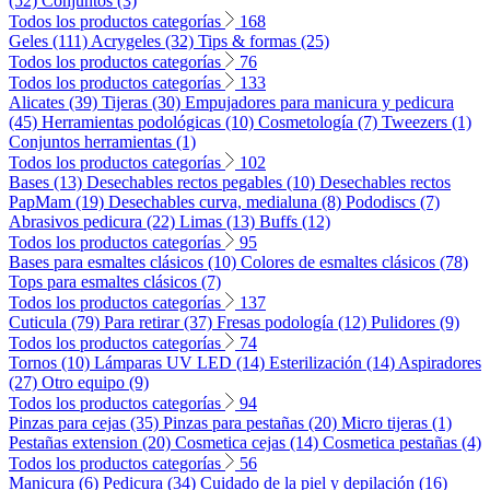
(52)
Conjuntos (3)
Todos los productos categorías
168
Geles (111)
Acrygeles (32)
Tips & formas (25)
Todos los productos categorías
76
Todos los productos categorías
133
Alicates (39)
Tijeras (30)
Empujadores para manicura y pedicura
(45)
Herramientas podológicas (10)
Cosmetología (7)
Tweezers (1)
Conjuntos herramientas (1)
Todos los productos categorías
102
Bases (13)
Desechables rectos pegables (10)
Desechables rectos
PapMam (19)
Desechables curva, medialuna (8)
Pododiscs (7)
Abrasivos pedicura (22)
Limas (13)
Buffs (12)
Todos los productos categorías
95
Bases para esmaltes clásicos (10)
Colores de esmaltes clásicos (78)
Tops para esmaltes clásicos (7)
Todos los productos categorías
137
Cuticula (79)
Para retirar (37)
Fresas podología (12)
Pulidores (9)
Todos los productos categorías
74
Tornos (10)
Lámparas UV LED (14)
Esterilización (14)
Aspiradores
(27)
Otro equipo (9)
Todos los productos categorías
94
Pinzas para cejas (35)
Pinzas para pestañas (20)
Micro tijeras (1)
Pestañas extension (20)
Cosmetica cejas (14)
Cosmetica pestañas (4)
Todos los productos categorías
56
Manicura (6)
Pedicura (34)
Cuidado de la piel y depilación (16)