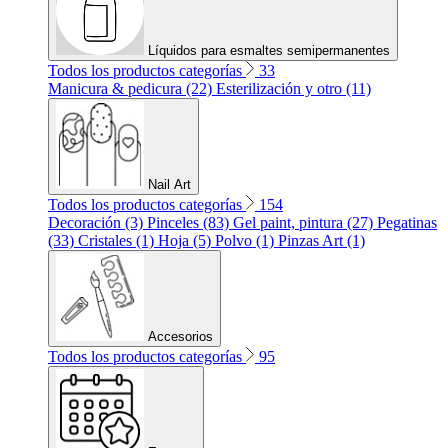
Líquidos para esmaltes semipermanentes
Todos los productos categorías
33
Manicura & pedicura (22)
Esterilización y otro (11)
Nail Art
Todos los productos categorías
154
Decoración (3)
Pinceles (83)
Gel paint, pintura (27)
Pegatinas
(33)
Cristales (1)
Hoja (5)
Polvo (1)
Pinzas Art (1)
Accesorios
Todos los productos categorías
95