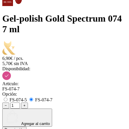
Gel-polish Gold Spectrum 074
7 ml
6,90€ / pcs.
5,70€ sin IVA
Disponibilidad:
Articulo:
FS-074-7
Opción:
FS-074-5
FS-074-7
−
+
Agregar al carrito