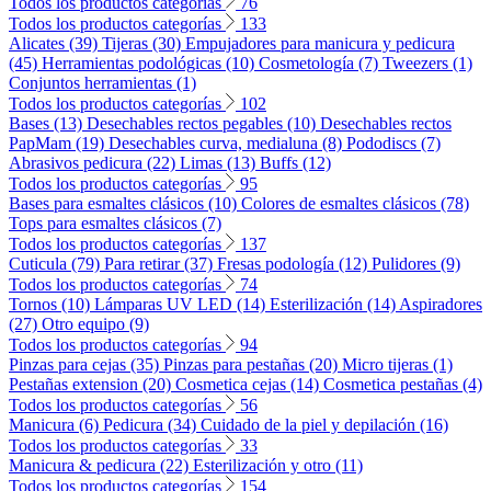
Todos los productos categorías
76
Todos los productos categorías
133
Alicates (39)
Tijeras (30)
Empujadores para manicura y pedicura
(45)
Herramientas podológicas (10)
Cosmetología (7)
Tweezers (1)
Conjuntos herramientas (1)
Todos los productos categorías
102
Bases (13)
Desechables rectos pegables (10)
Desechables rectos
PapMam (19)
Desechables curva, medialuna (8)
Pododiscs (7)
Abrasivos pedicura (22)
Limas (13)
Buffs (12)
Todos los productos categorías
95
Bases para esmaltes clásicos (10)
Colores de esmaltes clásicos (78)
Tops para esmaltes clásicos (7)
Todos los productos categorías
137
Cuticula (79)
Para retirar (37)
Fresas podología (12)
Pulidores (9)
Todos los productos categorías
74
Tornos (10)
Lámparas UV LED (14)
Esterilización (14)
Aspiradores
(27)
Otro equipo (9)
Todos los productos categorías
94
Pinzas para cejas (35)
Pinzas para pestañas (20)
Micro tijeras (1)
Pestañas extension (20)
Cosmetica cejas (14)
Cosmetica pestañas (4)
Todos los productos categorías
56
Manicura (6)
Pedicura (34)
Cuidado de la piel y depilación (16)
Todos los productos categorías
33
Manicura & pedicura (22)
Esterilización y otro (11)
Todos los productos categorías
154