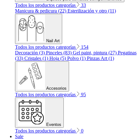
Todos los productos categorías
33
Manicura & pedicura (22)
Esterilización y otro (11)
Nail Art
Todos los productos categorías
154
Decoración (3)
Pinceles (83)
Gel paint, pintura (27)
Pegatinas
(33)
Cristales (1)
Hoja (5)
Polvo (1)
Pinzas Art (1)
Accesorios
Todos los productos categorías
95
Eventos
Todos los productos categorías
0
Sale