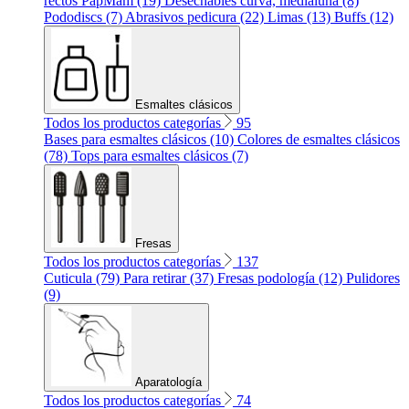
rectos PapMam (19)
Desechables curva, medialuna (8)
Pododiscs (7)
Abrasivos pedicura (22)
Limas (13)
Buffs (12)
Esmaltes clásicos
Todos los productos categorías
95
Bases para esmaltes clásicos (10)
Colores de esmaltes clásicos
(78)
Tops para esmaltes clásicos (7)
Fresas
Todos los productos categorías
137
Cuticula (79)
Para retirar (37)
Fresas podología (12)
Pulidores
(9)
Aparatología
Todos los productos categorías
74