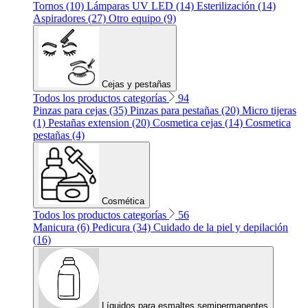
Tornos (10)
Lámparas UV LED (14)
Esterilización (14)
Aspiradores (27)
Otro equipo (9)
Cejas y pestañas
Todos los productos categorías
94
Pinzas para cejas (35)
Pinzas para pestañas (20)
Micro tijeras
(1)
Pestañas extension (20)
Cosmetica cejas (14)
Cosmetica
pestañas (4)
Cosmética
Todos los productos categorías
56
Manicura (6)
Pedicura (34)
Cuidado de la piel y depilación
(16)
Líquidos para esmaltes semipermanentes