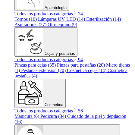
Aparatología
Todos los productos categorías
74
Tornos (10)
Lámparas UV LED (14)
Esterilización (14)
Aspiradores (27)
Otro equipo (9)
Cejas y pestañas
Todos los productos categorías
94
Pinzas para cejas (35)
Pinzas para pestañas (20)
Micro tijeras
(1)
Pestañas extension (20)
Cosmetica cejas (14)
Cosmetica
pestañas (4)
Cosmética
Todos los productos categorías
56
Manicura (6)
Pedicura (34)
Cuidado de la piel y depilación
(16)