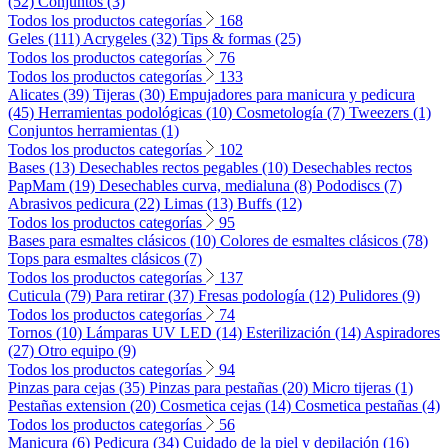
(52)
Conjuntos (3)
Todos los productos categorías
168
Geles (111)
Acrygeles (32)
Tips & formas (25)
Todos los productos categorías
76
Todos los productos categorías
133
Alicates (39)
Tijeras (30)
Empujadores para manicura y pedicura
(45)
Herramientas podológicas (10)
Cosmetología (7)
Tweezers (1)
Conjuntos herramientas (1)
Todos los productos categorías
102
Bases (13)
Desechables rectos pegables (10)
Desechables rectos
PapMam (19)
Desechables curva, medialuna (8)
Pododiscs (7)
Abrasivos pedicura (22)
Limas (13)
Buffs (12)
Todos los productos categorías
95
Bases para esmaltes clásicos (10)
Colores de esmaltes clásicos (78)
Tops para esmaltes clásicos (7)
Todos los productos categorías
137
Cuticula (79)
Para retirar (37)
Fresas podología (12)
Pulidores (9)
Todos los productos categorías
74
Tornos (10)
Lámparas UV LED (14)
Esterilización (14)
Aspiradores
(27)
Otro equipo (9)
Todos los productos categorías
94
Pinzas para cejas (35)
Pinzas para pestañas (20)
Micro tijeras (1)
Pestañas extension (20)
Cosmetica cejas (14)
Cosmetica pestañas (4)
Todos los productos categorías
56
Manicura (6)
Pedicura (34)
Cuidado de la piel y depilación (16)