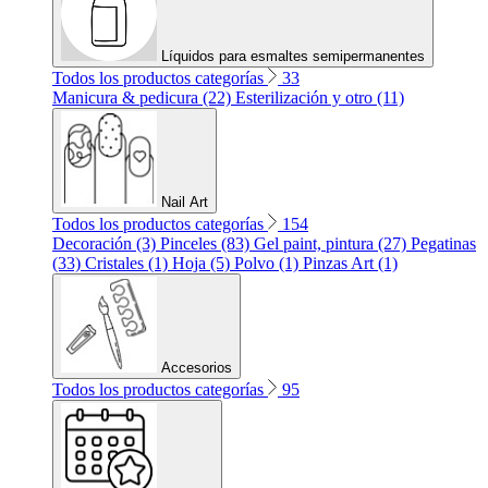
Líquidos para esmaltes semipermanentes
Todos los productos categorías
33
Manicura & pedicura (22)
Esterilización y otro (11)
Nail Art
Todos los productos categorías
154
Decoración (3)
Pinceles (83)
Gel paint, pintura (27)
Pegatinas
(33)
Cristales (1)
Hoja (5)
Polvo (1)
Pinzas Art (1)
Accesorios
Todos los productos categorías
95