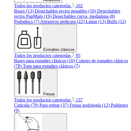
Todos los productos categorías
102
Bases (13)
Desechables rectos pegables (10)
Desechables
rectos PapMam (19)
Desechables curva, medialuna (8)
Pododiscs (7)
Abrasivos pedicura (22)
Limas (13)
Buffs (12)
Esmaltes clásicos
Todos los productos categorías
95
Bases para esmaltes clásicos (10)
Colores de esmaltes clásicos
(78)
Tops para esmaltes clásicos (7)
Fresas
Todos los productos categorías
137
Cuticula (79)
Para retirar (37)
Fresas podología (12)
Pulidores
(9)