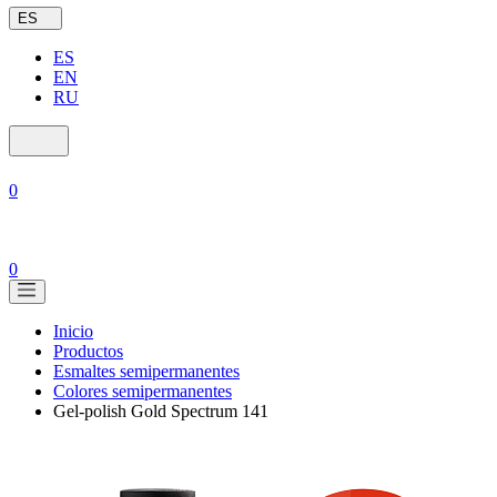
ES
ES
EN
RU
0
0
Inicio
Productos
Esmaltes semipermanentes
Colores semipermanentes
Gel-polish Gold Spectrum 141