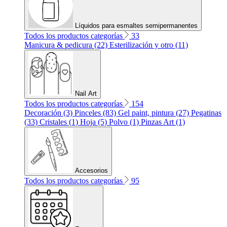
Líquidos para esmaltes semipermanentes
Todos los productos categorías
33
Manicura & pedicura (22)
Esterilización y otro (11)
Nail Art
Todos los productos categorías
154
Decoración (3)
Pinceles (83)
Gel paint, pintura (27)
Pegatinas
(33)
Cristales (1)
Hoja (5)
Polvo (1)
Pinzas Art (1)
Accesorios
Todos los productos categorías
95