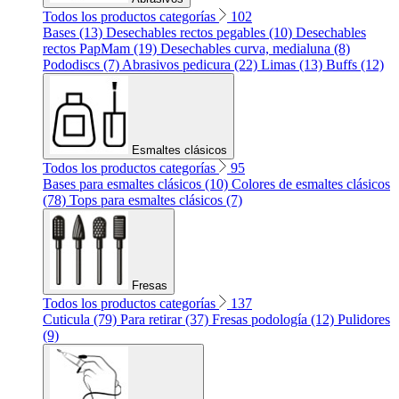
Todos los productos categorías
102
Bases (13)
Desechables rectos pegables (10)
Desechables
rectos PapMam (19)
Desechables curva, medialuna (8)
Pododiscs (7)
Abrasivos pedicura (22)
Limas (13)
Buffs (12)
Esmaltes clásicos
Todos los productos categorías
95
Bases para esmaltes clásicos (10)
Colores de esmaltes clásicos
(78)
Tops para esmaltes clásicos (7)
Fresas
Todos los productos categorías
137
Cuticula (79)
Para retirar (37)
Fresas podología (12)
Pulidores
(9)