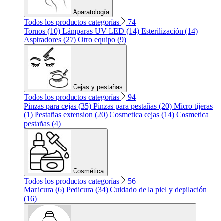
Aparatología
Todos los productos categorías
74
Tornos (10)
Lámparas UV LED (14)
Esterilización (14)
Aspiradores (27)
Otro equipo (9)
Cejas y pestañas
Todos los productos categorías
94
Pinzas para cejas (35)
Pinzas para pestañas (20)
Micro tijeras
(1)
Pestañas extension (20)
Cosmetica cejas (14)
Cosmetica
pestañas (4)
Cosmética
Todos los productos categorías
56
Manicura (6)
Pedicura (34)
Cuidado de la piel y depilación
(16)