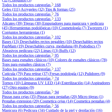
(52)
Conjuntos (3)
Todos los productos categorías
168
Geles (111)
Acrygeles (32)
Tips & formas (25)
Todos los productos categorías
76
Todos los productos categorías
133
Alicates (39)
Tijeras (30)
Empujadores para manicura y pedicura
(45)
Herramientas podológicas (10)
Cosmetología (7)
Tweezers (1)
Conjuntos herramientas (1)
Todos los productos categorías
102
Bases (13)
Desechables rectos pegables (10)
Desechables rectos
PapMam (19)
Desechables curva, medialuna (8)
Pododiscs (7)
Abrasivos pedicura (22)
Limas (13)
Buffs (12)
Todos los productos categorías
95
Bases para esmaltes clásicos (10)
Colores de esmaltes clásicos (78)
Tops para esmaltes clásicos (7)
Todos los productos categorías
137
Cuticula (79)
Para retirar (37)
Fresas podología (12)
Pulidores (9)
Todos los productos categorías
74
Tornos (10)
Lámparas UV LED (14)
Esterilización (14)
Aspiradores
(27)
Otro equipo (9)
Todos los productos categorías
94
Pinzas para cejas (35)
Pinzas para pestañas (20)
Micro tijeras (1)
Pestañas extension (20)
Cosmetica cejas (14)
Cosmetica pestañas (4)
Todos los productos categorías
56
Manicura (6)
Pedicura (34)
Cuidado de la piel y depilación (16)