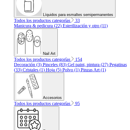
Líquidos para esmaltes semipermanentes
Todos los productos categorías
33
Manicura & pedicura (22)
Esterilización y otro (11)
Nail Art
Todos los productos categorías
154
Decoración (3)
Pinceles (83)
Gel paint, pintura (27)
Pegatinas
(33)
Cristales (1)
Hoja (5)
Polvo (1)
Pinzas Art (1)
Accesorios
Todos los productos categorías
95