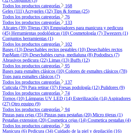
(52)
Conjuntos (3)
Todos los productos categorías
168
Geles (111)
Acrygeles (32)
Tips & formas (25)
Todos los productos categorías
76
Todos los productos categorías
133
Alicates (39)
Tijeras (30)
Empujadores para manicura y pedicura
(45)
Herramientas podológicas (10)
Cosmetología (7)
Tweezers (1)
Conjuntos herramientas (1)
Todos los productos categorías
102
Bases (13)
Desechables rectos pegables (10)
Desechables rectos
PapMam (19)
Desechables curva, medialuna (8)
Pododiscs (7)
Abrasivos pedicura (22)
Limas (13)
Buffs (12)
Todos los productos categorías
95
Bases para esmaltes clásicos (10)
Colores de esmaltes clásicos (78)
Tops para esmaltes clásicos (7)
Todos los productos categorías
137
Cuticula (79)
Para retirar (37)
Fresas podología (12)
Pulidores (9)
Todos los productos categorías
74
Tornos (10)
Lámparas UV LED (14)
Esterilización (14)
Aspiradores
(27)
Otro equipo (9)
Todos los productos categorías
94
Pinzas para cejas (35)
Pinzas para pestañas (20)
Micro tijeras (1)
Pestañas extension (20)
Cosmetica cejas (14)
Cosmetica pestañas (4)
Todos los productos categorías
56
Manicura (6)
Pedicura (34)
Cuidado de la piel y depilación (16)