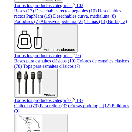
Todos los productos categorías
102
Bases (13)
Desechables rectos pegables (10)
Desechables
rectos PapMam (19)
Desechables curva, medialuna (8)
Pododiscs (7)
Abrasivos pedicura (22)
Limas (13)
Buffs (12)
Esmaltes clásicos
Todos los productos categorías
95
Bases para esmaltes clásicos (10)
Colores de esmaltes clásicos
(78)
Tops para esmaltes clásicos (7)
Fresas
Todos los productos categorías
137
Cuticula (79)
Para retirar (37)
Fresas podología (12)
Pulidores
(9)