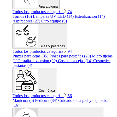
Aparatología
Todos los productos categorías
74
Tornos (10)
Lámparas UV LED (14)
Esterilización (14)
Aspiradores (27)
Otro equipo (9)
Cejas y pestañas
Todos los productos categorías
94
Pinzas para cejas (35)
Pinzas para pestañas (20)
Micro tijeras
(1)
Pestañas extension (20)
Cosmetica cejas (14)
Cosmetica
pestañas (4)
Cosmética
Todos los productos categorías
56
Manicura (6)
Pedicura (34)
Cuidado de la piel y depilación
(16)