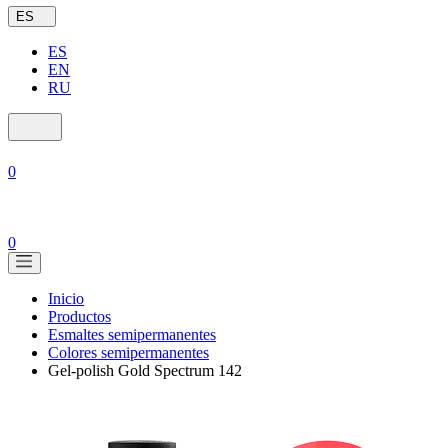
ES
ES
EN
RU
0
0
Inicio
Productos
Esmaltes semipermanentes
Colores semipermanentes
Gel-polish Gold Spectrum 142