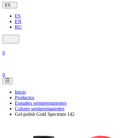
ES
ES
EN
RU
0
0
Inicio
Productos
Esmaltes semipermanentes
Colores semipermanentes
Gel-polish Gold Spectrum 142