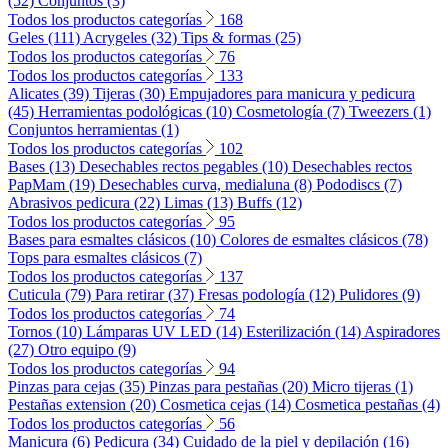
(52)
Conjuntos (3)
Todos los productos categorías
168
Geles (111)
Acrygeles (32)
Tips & formas (25)
Todos los productos categorías
76
Todos los productos categorías
133
Alicates (39)
Tijeras (30)
Empujadores para manicura y pedicura
(45)
Herramientas podológicas (10)
Cosmetología (7)
Tweezers (1)
Conjuntos herramientas (1)
Todos los productos categorías
102
Bases (13)
Desechables rectos pegables (10)
Desechables rectos
PapMam (19)
Desechables curva, medialuna (8)
Pododiscs (7)
Abrasivos pedicura (22)
Limas (13)
Buffs (12)
Todos los productos categorías
95
Bases para esmaltes clásicos (10)
Colores de esmaltes clásicos (78)
Tops para esmaltes clásicos (7)
Todos los productos categorías
137
Cuticula (79)
Para retirar (37)
Fresas podología (12)
Pulidores (9)
Todos los productos categorías
74
Tornos (10)
Lámparas UV LED (14)
Esterilización (14)
Aspiradores
(27)
Otro equipo (9)
Todos los productos categorías
94
Pinzas para cejas (35)
Pinzas para pestañas (20)
Micro tijeras (1)
Pestañas extension (20)
Cosmetica cejas (14)
Cosmetica pestañas (4)
Todos los productos categorías
56
Manicura (6)
Pedicura (34)
Cuidado de la piel y depilación (16)