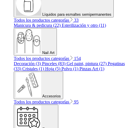
Líquidos para esmaltes semipermanentes
Todos los productos categorías
33
Manicura & pedicura (22)
Esterilización y otro (11)
Nail Art
Todos los productos categorías
154
Decoración (3)
Pinceles (83)
Gel paint, pintura (27)
Pegatinas
(33)
Cristales (1)
Hoja (5)
Polvo (1)
Pinzas Art (1)
Accesorios
Todos los productos categorías
95