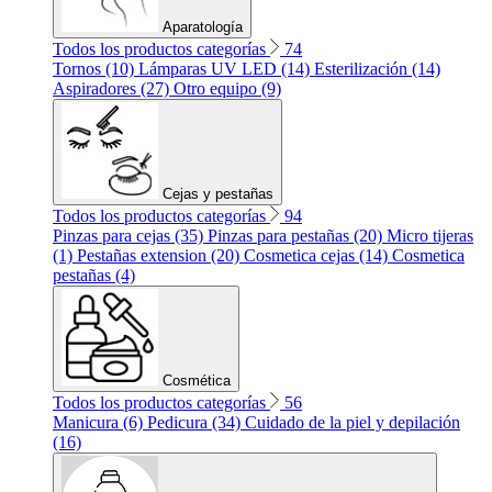
Aparatología
Todos los productos categorías
74
Tornos (10)
Lámparas UV LED (14)
Esterilización (14)
Aspiradores (27)
Otro equipo (9)
Cejas y pestañas
Todos los productos categorías
94
Pinzas para cejas (35)
Pinzas para pestañas (20)
Micro tijeras
(1)
Pestañas extension (20)
Cosmetica cejas (14)
Cosmetica
pestañas (4)
Cosmética
Todos los productos categorías
56
Manicura (6)
Pedicura (34)
Cuidado de la piel y depilación
(16)