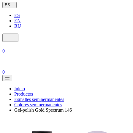
ES
ES
EN
RU
0
0
Inicio
Productos
Esmaltes semipermanentes
Colores semipermanentes
Gel-polish Gold Spectrum 146