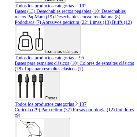
Todos los productos categorías
102
Bases (13)
Desechables rectos pegables (10)
Desechables
rectos PapMam (19)
Desechables curva, medialuna (8)
Pododiscs (7)
Abrasivos pedicura (22)
Limas (13)
Buffs (12)
Esmaltes clásicos
Todos los productos categorías
95
Bases para esmaltes clásicos (10)
Colores de esmaltes clásicos
(78)
Tops para esmaltes clásicos (7)
Fresas
Todos los productos categorías
137
Cuticula (79)
Para retirar (37)
Fresas podología (12)
Pulidores
(9)