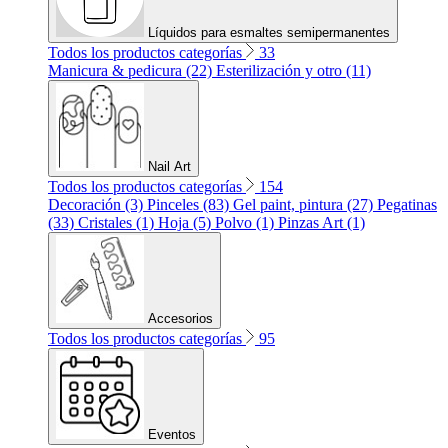
Líquidos para esmaltes semipermanentes
Todos los productos categorías
33
Manicura & pedicura (22)
Esterilización y otro (11)
Nail Art
Todos los productos categorías
154
Decoración (3)
Pinceles (83)
Gel paint, pintura (27)
Pegatinas
(33)
Cristales (1)
Hoja (5)
Polvo (1)
Pinzas Art (1)
Accesorios
Todos los productos categorías
95
Eventos