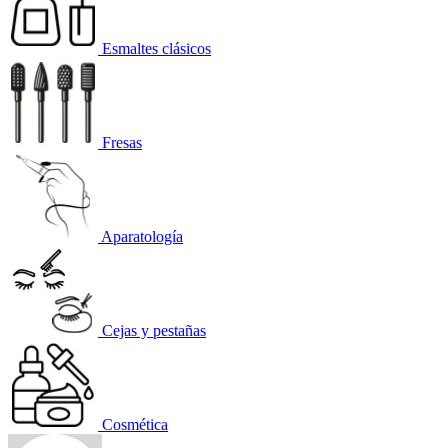
Esmaltes clásicos
Fresas
Aparatología
Cejas y pestañas
Cosmética