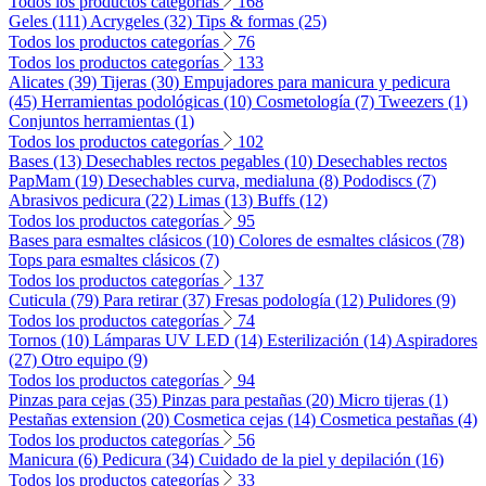
Todos los productos categorías
168
Geles (111)
Acrygeles (32)
Tips & formas (25)
Todos los productos categorías
76
Todos los productos categorías
133
Alicates (39)
Tijeras (30)
Empujadores para manicura y pedicura
(45)
Herramientas podológicas (10)
Cosmetología (7)
Tweezers (1)
Conjuntos herramientas (1)
Todos los productos categorías
102
Bases (13)
Desechables rectos pegables (10)
Desechables rectos
PapMam (19)
Desechables curva, medialuna (8)
Pododiscs (7)
Abrasivos pedicura (22)
Limas (13)
Buffs (12)
Todos los productos categorías
95
Bases para esmaltes clásicos (10)
Colores de esmaltes clásicos (78)
Tops para esmaltes clásicos (7)
Todos los productos categorías
137
Cuticula (79)
Para retirar (37)
Fresas podología (12)
Pulidores (9)
Todos los productos categorías
74
Tornos (10)
Lámparas UV LED (14)
Esterilización (14)
Aspiradores
(27)
Otro equipo (9)
Todos los productos categorías
94
Pinzas para cejas (35)
Pinzas para pestañas (20)
Micro tijeras (1)
Pestañas extension (20)
Cosmetica cejas (14)
Cosmetica pestañas (4)
Todos los productos categorías
56
Manicura (6)
Pedicura (34)
Cuidado de la piel y depilación (16)
Todos los productos categorías
33