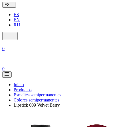
ES
ES
EN
RU
0
0
Inicio
Productos
Esmaltes semipermanentes
Colores semipermanentes
Lipstick 009 Velvet Berry