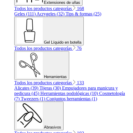
Extensiones de uñas
Todos los productos categorías
168
Geles (111)
Acrygeles (32)
Tips & formas (25)
Gel Líquido en botella
Todos los productos categorías
76
Herramientas
Todos los productos categorías
133
Alicates (39)
Tijeras (30)
Empujadores para manicura y
pedicura (45)
Herramientas podológicas (10)
Cosmetología
(7)
Tweezers (1)
Conjuntos herramientas (1)
Abrasivos