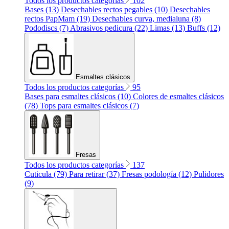
Todos los productos categorías
102
Bases (13)
Desechables rectos pegables (10)
Desechables
rectos PapMam (19)
Desechables curva, medialuna (8)
Pododiscs (7)
Abrasivos pedicura (22)
Limas (13)
Buffs (12)
Esmaltes clásicos
Todos los productos categorías
95
Bases para esmaltes clásicos (10)
Colores de esmaltes clásicos
(78)
Tops para esmaltes clásicos (7)
Fresas
Todos los productos categorías
137
Cuticula (79)
Para retirar (37)
Fresas podología (12)
Pulidores
(9)