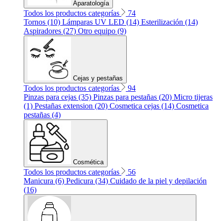
Aparatología
Todos los productos categorías
74
Tornos (10)
Lámparas UV LED (14)
Esterilización (14)
Aspiradores (27)
Otro equipo (9)
Cejas y pestañas
Todos los productos categorías
94
Pinzas para cejas (35)
Pinzas para pestañas (20)
Micro tijeras
(1)
Pestañas extension (20)
Cosmetica cejas (14)
Cosmetica
pestañas (4)
Cosmética
Todos los productos categorías
56
Manicura (6)
Pedicura (34)
Cuidado de la piel y depilación
(16)