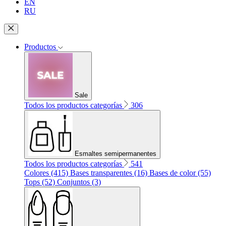
EN
RU
Productos
Sale
Todos los productos categorías
306
Esmaltes semipermanentes
Todos los productos categorías
541
Colores (415)
Bases transparentes (16)
Bases de color (55)
Tops (52)
Conjuntos (3)