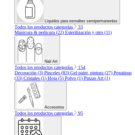
Líquidos para esmaltes semipermanentes
Todos los productos categorías
33
Manicura & pedicura (22)
Esterilización y otro (11)
Nail Art
Todos los productos categorías
154
Decoración (3)
Pinceles (83)
Gel paint, pintura (27)
Pegatinas
(33)
Cristales (1)
Hoja (5)
Polvo (1)
Pinzas Art (1)
Accesorios
Todos los productos categorías
95