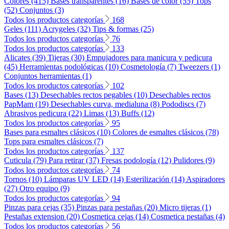
Colores (415)
Bases transparentes (16)
Bases de color (55)
Tops
(52)
Conjuntos (3)
Todos los productos categorías
168
Geles (111)
Acrygeles (32)
Tips & formas (25)
Todos los productos categorías
76
Todos los productos categorías
133
Alicates (39)
Tijeras (30)
Empujadores para manicura y pedicura
(45)
Herramientas podológicas (10)
Cosmetología (7)
Tweezers (1)
Conjuntos herramientas (1)
Todos los productos categorías
102
Bases (13)
Desechables rectos pegables (10)
Desechables rectos
PapMam (19)
Desechables curva, medialuna (8)
Pododiscs (7)
Abrasivos pedicura (22)
Limas (13)
Buffs (12)
Todos los productos categorías
95
Bases para esmaltes clásicos (10)
Colores de esmaltes clásicos (78)
Tops para esmaltes clásicos (7)
Todos los productos categorías
137
Cuticula (79)
Para retirar (37)
Fresas podología (12)
Pulidores (9)
Todos los productos categorías
74
Tornos (10)
Lámparas UV LED (14)
Esterilización (14)
Aspiradores
(27)
Otro equipo (9)
Todos los productos categorías
94
Pinzas para cejas (35)
Pinzas para pestañas (20)
Micro tijeras (1)
Pestañas extension (20)
Cosmetica cejas (14)
Cosmetica pestañas (4)
Todos los productos categorías
56