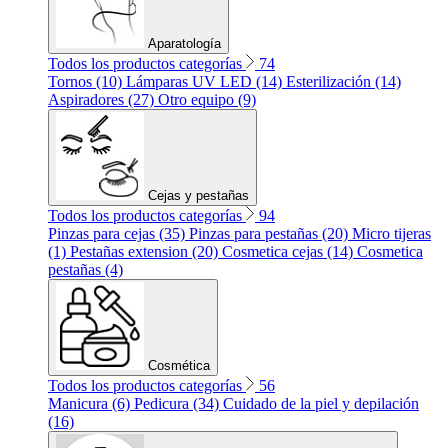
Aparatología
Todos los productos categorías
74
Tornos (10)
Lámparas UV LED (14)
Esterilización (14)
Aspiradores (27)
Otro equipo (9)
Cejas y pestañas
Todos los productos categorías
94
Pinzas para cejas (35)
Pinzas para pestañas (20)
Micro tijeras
(1)
Pestañas extension (20)
Cosmetica cejas (14)
Cosmetica
pestañas (4)
Cosmética
Todos los productos categorías
56
Manicura (6)
Pedicura (34)
Cuidado de la piel y depilación
(16)