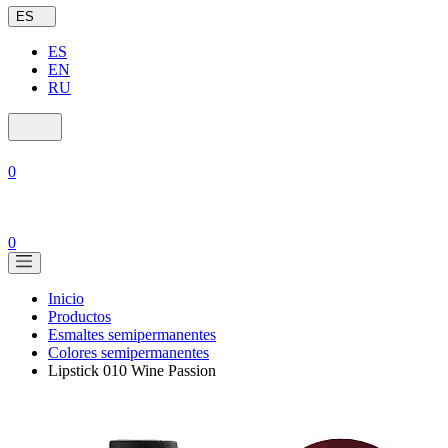
ES
ES
EN
RU
0
0
Inicio
Productos
Esmaltes semipermanentes
Colores semipermanentes
Lipstick 010 Wine Passion