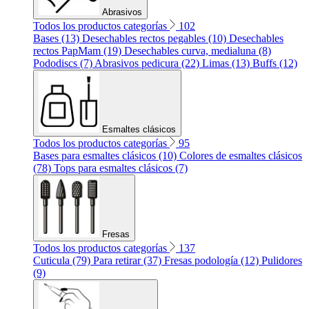
Abrasivos
Todos los productos categorías
102
Bases (13)
Desechables rectos pegables (10)
Desechables
rectos PapMam (19)
Desechables curva, medialuna (8)
Pododiscs (7)
Abrasivos pedicura (22)
Limas (13)
Buffs (12)
Esmaltes clásicos
Todos los productos categorías
95
Bases para esmaltes clásicos (10)
Colores de esmaltes clásicos
(78)
Tops para esmaltes clásicos (7)
Fresas
Todos los productos categorías
137
Cuticula (79)
Para retirar (37)
Fresas podología (12)
Pulidores
(9)