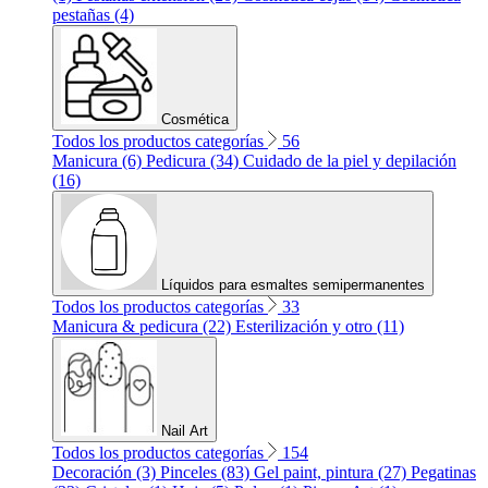
pestañas (4)
Cosmética
Todos los productos categorías
56
Manicura (6)
Pedicura (34)
Cuidado de la piel y depilación
(16)
Líquidos para esmaltes semipermanentes
Todos los productos categorías
33
Manicura & pedicura (22)
Esterilización y otro (11)
Nail Art
Todos los productos categorías
154
Decoración (3)
Pinceles (83)
Gel paint, pintura (27)
Pegatinas