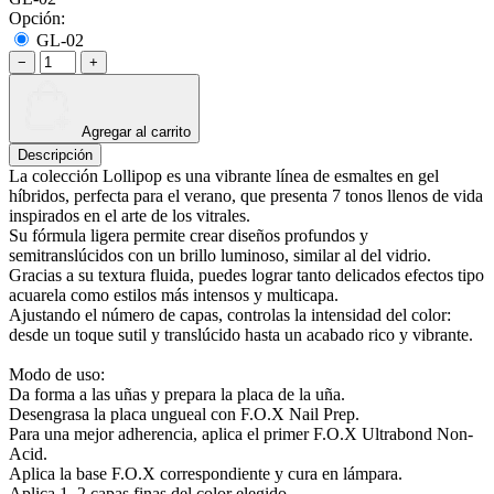
Opción:
GL-02
−
+
Agregar al carrito
Descripción
La colección Lollipop es una vibrante línea de esmaltes en gel
híbridos, perfecta para el verano, que presenta 7 tonos llenos de vida
inspirados en el arte de los vitrales.
Su fórmula ligera permite crear diseños profundos y
semitranslúcidos con un brillo luminoso, similar al del vidrio.
Gracias a su textura fluida, puedes lograr tanto delicados efectos tipo
acuarela como estilos más intensos y multicapa.
Ajustando el número de capas, controlas la intensidad del color:
desde un toque sutil y translúcido hasta un acabado rico y vibrante.
Modo de uso:
Da forma a las uñas y prepara la placa de la uña.
Desengrasa la placa ungueal con F.O.X Nail Prep.
Para una mejor adherencia, aplica el primer F.O.X Ultrabond Non-
Acid.
Aplica la base F.O.X correspondiente y cura en lámpara.
Aplica 1–2 capas finas del color elegido.