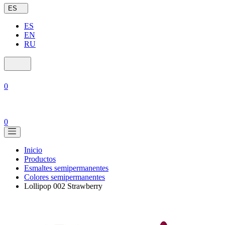
ES
ES
EN
RU
0
0
Inicio
Productos
Esmaltes semipermanentes
Colores semipermanentes
Lollipop 002 Strawberry