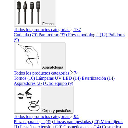
Fresas
Todos los productos categorías
137
Cuticula (79)
Para retirar (37)
Fresas podología (12)
Pulidores
(9)
Aparatología
Todos los productos categorías
74
Tornos (10)
Lámparas UV LED (14)
Esterilización (14)
Aspiradores (27)
Otro equipo (9)
Cejas y pestañas
Todos los productos categorías
94
Pinzas para cejas (35)
Pinzas para pestañas (20)
Micro tijeras
(1)
Pestañas extension (20)
Cosmetica cejas (14)
Cosmetica