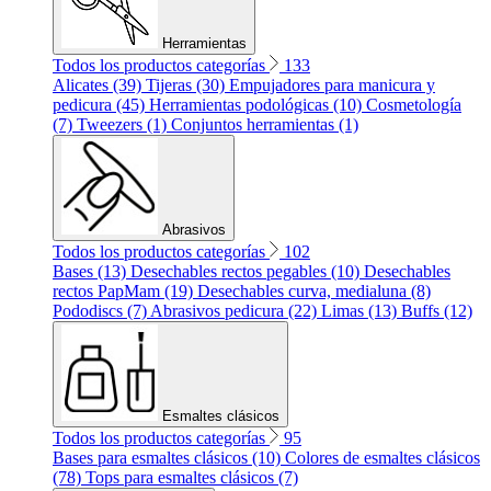
Herramientas
Todos los productos categorías
133
Alicates (39)
Tijeras (30)
Empujadores para manicura y
pedicura (45)
Herramientas podológicas (10)
Cosmetología
(7)
Tweezers (1)
Conjuntos herramientas (1)
Abrasivos
Todos los productos categorías
102
Bases (13)
Desechables rectos pegables (10)
Desechables
rectos PapMam (19)
Desechables curva, medialuna (8)
Pododiscs (7)
Abrasivos pedicura (22)
Limas (13)
Buffs (12)
Esmaltes clásicos
Todos los productos categorías
95
Bases para esmaltes clásicos (10)
Colores de esmaltes clásicos
(78)
Tops para esmaltes clásicos (7)