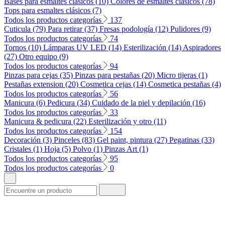
Bases para esmaltes clásicos (10)
Colores de esmaltes clásicos (78)
Tops para esmaltes clásicos (7)
Todos los productos categorías
137
Cuticula (79)
Para retirar (37)
Fresas podología (12)
Pulidores (9)
Todos los productos categorías
74
Tornos (10)
Lámparas UV LED (14)
Esterilización (14)
Aspiradores
(27)
Otro equipo (9)
Todos los productos categorías
94
Pinzas para cejas (35)
Pinzas para pestañas (20)
Micro tijeras (1)
Pestañas extension (20)
Cosmetica cejas (14)
Cosmetica pestañas (4)
Todos los productos categorías
56
Manicura (6)
Pedicura (34)
Cuidado de la piel y depilación (16)
Todos los productos categorías
33
Manicura & pedicura (22)
Esterilización y otro (11)
Todos los productos categorías
154
Decoración (3)
Pinceles (83)
Gel paint, pintura (27)
Pegatinas (33)
Cristales (1)
Hoja (5)
Polvo (1)
Pinzas Art (1)
Todos los productos categorías
95
Todos los productos categorías
0