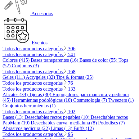
Accesorios
Eventos
Todos los productos categorías
306
Todos los productos categorías
541
Colores (415)
Bases transparentes (16)
Bases de color (55)
Tops
(52)
Conjuntos (3)
Todos los productos categorías
168
Geles (111)
Acrygeles (32)
Tips & formas (25)
Todos los productos categorías
76
Todos los productos categorías
133
Alicates (39)
Tijeras (30)
Empujadores para manicura y pedicura
(45)
Herramientas podológicas (10)
Cosmetología (7)
Tweezers (1)
Conjuntos herramientas (1)
Todos los productos categorías
102
Bases (13)
Desechables rectos pegables (10)
Desechables rectos
PapMam (19)
Desechables curva, medialuna (8)
Pododiscs (7)
Abrasivos pedicura (22)
Limas (13)
Buffs (12)
Todos los productos categorías
95