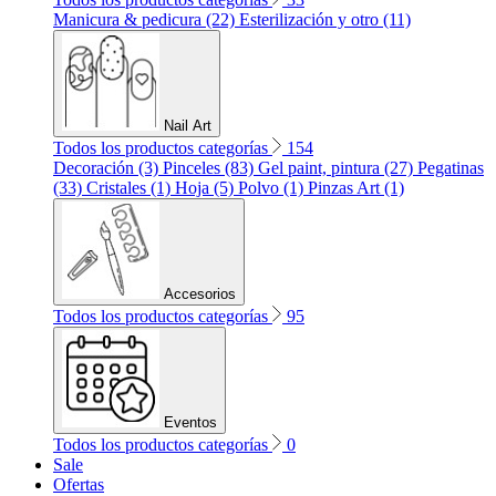
Manicura & pedicura (22)
Esterilización y otro (11)
Nail Art
Todos los productos categorías
154
Decoración (3)
Pinceles (83)
Gel paint, pintura (27)
Pegatinas
(33)
Cristales (1)
Hoja (5)
Polvo (1)
Pinzas Art (1)
Accesorios
Todos los productos categorías
95
Eventos
Todos los productos categorías
0
Sale
Ofertas