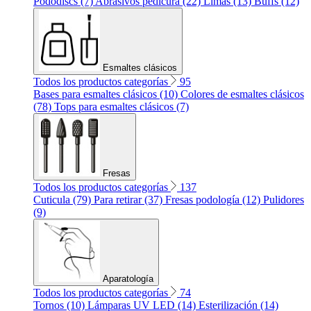
Pododiscs (7)
Abrasivos pedicura (22)
Limas (13)
Buffs (12)
Esmaltes clásicos
Todos los productos categorías
95
Bases para esmaltes clásicos (10)
Colores de esmaltes clásicos
(78)
Tops para esmaltes clásicos (7)
Fresas
Todos los productos categorías
137
Cuticula (79)
Para retirar (37)
Fresas podología (12)
Pulidores
(9)
Aparatología
Todos los productos categorías
74
Tornos (10)
Lámparas UV LED (14)
Esterilización (14)