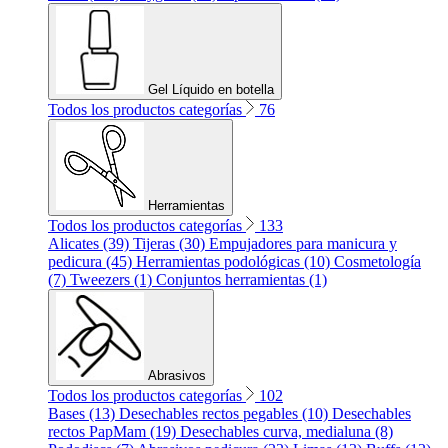
Gel Líquido en botella
Todos los productos categorías
76
Herramientas
Todos los productos categorías
133
Alicates (39)
Tijeras (30)
Empujadores para manicura y
pedicura (45)
Herramientas podológicas (10)
Cosmetología
(7)
Tweezers (1)
Conjuntos herramientas (1)
Abrasivos
Todos los productos categorías
102
Bases (13)
Desechables rectos pegables (10)
Desechables
rectos PapMam (19)
Desechables curva, medialuna (8)