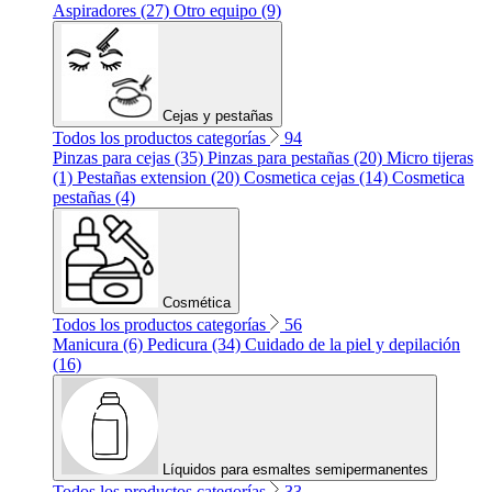
Aspiradores (27)
Otro equipo (9)
Cejas y pestañas
Todos los productos categorías
94
Pinzas para cejas (35)
Pinzas para pestañas (20)
Micro tijeras
(1)
Pestañas extension (20)
Cosmetica cejas (14)
Cosmetica
pestañas (4)
Cosmética
Todos los productos categorías
56
Manicura (6)
Pedicura (34)
Cuidado de la piel y depilación
(16)
Líquidos para esmaltes semipermanentes
Todos los productos categorías
33