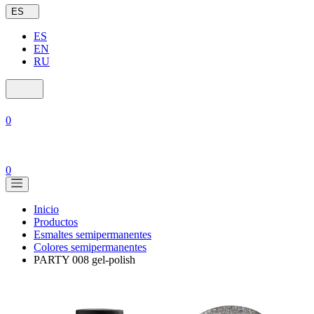
ES
ES
EN
RU
0
0
Inicio
Productos
Esmaltes semipermanentes
Colores semipermanentes
PARTY 008 gel-polish