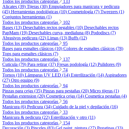
Todos los productos categorías
133
Alicates (39)
Tijeras (30)
Empujadores para manicura y pedicura
(45)
Herramientas podológicas (10)
Cosmetología (7)
Tweezers (1)
Conjuntos herramientas (1)
Todos los productos categorías
102
Bases (13)
Desechables rectos pegables (10)
Desechables rectos
PapMam (19)
Desechables curva, medialuna (8)
Pododiscs (7)
Abrasivos pedicura (22)
Limas (13)
Buffs (12)
Todos los productos categorías
95
Bases para esmaltes clásicos (10)
Colores de esmaltes clásicos (78)
Tops para esmaltes clásicos (7)
Todos los productos categorías
137
Cuticula (79)
Para retirar (37)
Fresas podología (12)
Pulidores (9)
Todos los productos categorías
74
Tornos (10)
Lámparas UV LED (14)
Esterilización (14)
Aspiradores
(27)
Otro equipo (9)
Todos los productos categorías
94
Pinzas para cejas (35)
Pinzas para pestañas (20)
Micro tijeras (1)
Pestañas extension (20)
Cosmetica cejas (14)
Cosmetica pestañas (4)
Todos los productos categorías
56
Manicura (6)
Pedicura (34)
Cuidado de la piel y depilación (16)
Todos los productos categorías
33
Manicura & pedicura (22)
Esterilización y otro (11)
Todos los productos categorías
154
Decoración (3)
Pinceles (83)
Gel paint, pintura (27)
Pegatinas (33)