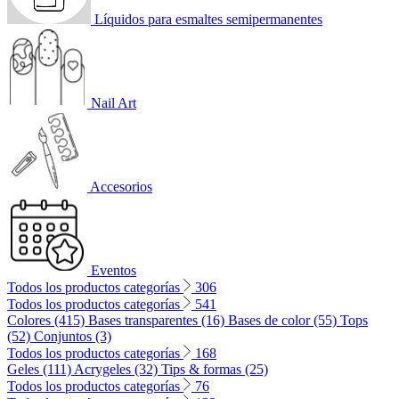
Líquidos para esmaltes semipermanentes
Nail Art
Accesorios
Eventos
Todos los productos categorías
306
Todos los productos categorías
541
Colores (415)
Bases transparentes (16)
Bases de color (55)
Tops
(52)
Conjuntos (3)
Todos los productos categorías
168
Geles (111)
Acrygeles (32)
Tips & formas (25)
Todos los productos categorías
76