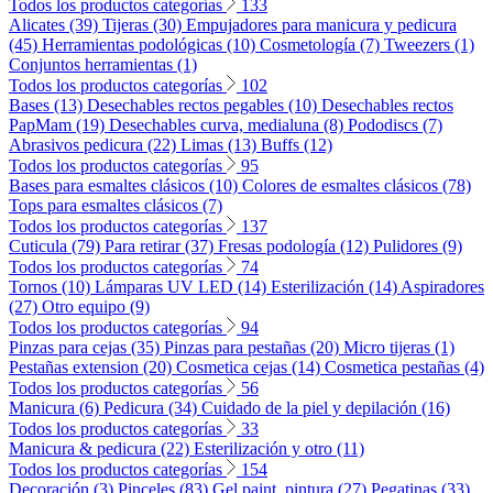
Todos los productos categorías
133
Alicates (39)
Tijeras (30)
Empujadores para manicura y pedicura
(45)
Herramientas podológicas (10)
Cosmetología (7)
Tweezers (1)
Conjuntos herramientas (1)
Todos los productos categorías
102
Bases (13)
Desechables rectos pegables (10)
Desechables rectos
PapMam (19)
Desechables curva, medialuna (8)
Pododiscs (7)
Abrasivos pedicura (22)
Limas (13)
Buffs (12)
Todos los productos categorías
95
Bases para esmaltes clásicos (10)
Colores de esmaltes clásicos (78)
Tops para esmaltes clásicos (7)
Todos los productos categorías
137
Cuticula (79)
Para retirar (37)
Fresas podología (12)
Pulidores (9)
Todos los productos categorías
74
Tornos (10)
Lámparas UV LED (14)
Esterilización (14)
Aspiradores
(27)
Otro equipo (9)
Todos los productos categorías
94
Pinzas para cejas (35)
Pinzas para pestañas (20)
Micro tijeras (1)
Pestañas extension (20)
Cosmetica cejas (14)
Cosmetica pestañas (4)
Todos los productos categorías
56
Manicura (6)
Pedicura (34)
Cuidado de la piel y depilación (16)
Todos los productos categorías
33
Manicura & pedicura (22)
Esterilización y otro (11)
Todos los productos categorías
154
Decoración (3)
Pinceles (83)
Gel paint, pintura (27)
Pegatinas (33)