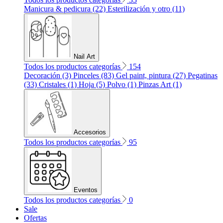
Manicura & pedicura (22)
Esterilización y otro (11)
Nail Art
Todos los productos categorías
154
Decoración (3)
Pinceles (83)
Gel paint, pintura (27)
Pegatinas
(33)
Cristales (1)
Hoja (5)
Polvo (1)
Pinzas Art (1)
Accesorios
Todos los productos categorías
95
Eventos
Todos los productos categorías
0
Sale
Ofertas