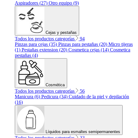
Aspiradores (27)
Otro equipo (9)
Cejas y pestañas
Todos los productos categorías
94
Pinzas para cejas (35)
Pinzas para pestañas (20)
Micro tijeras
(1)
Pestañas extension (20)
Cosmetica cejas (14)
Cosmetica
pestañas (4)
Cosmética
Todos los productos categorías
56
Manicura (6)
Pedicura (34)
Cuidado de la piel y depilación
(16)
Líquidos para esmaltes semipermanentes
Todos los productos categorías
33