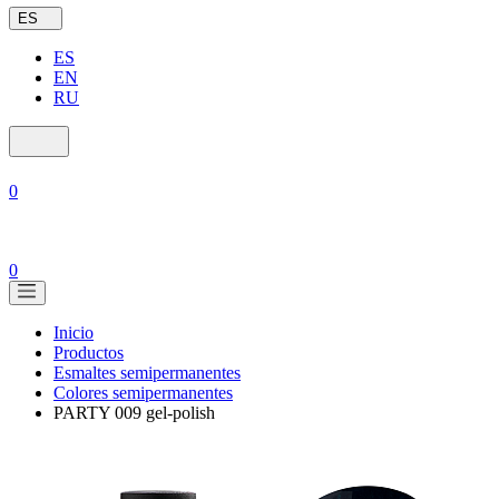
ES
ES
EN
RU
0
0
Inicio
Productos
Esmaltes semipermanentes
Colores semipermanentes
PARTY 009 gel-polish