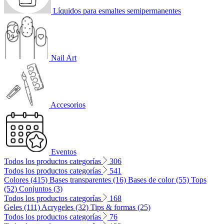
Líquidos para esmaltes semipermanentes
Nail Art
Accesorios
Eventos
Todos los productos categorías
306
Todos los productos categorías
541
Colores (415)
Bases transparentes (16)
Bases de color (55)
Tops
(52)
Conjuntos (3)
Todos los productos categorías
168
Geles (111)
Acrygeles (32)
Tips & formas (25)
Todos los productos categorías
76