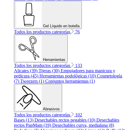
Gel Líquido en botella
Todos los productos categorías
76
Herramientas
Todos los productos categorías
133
Alicates (39)
Tijeras (30)
Empujadores para manicura y
pedicura (45)
Herramientas podológicas (10)
Cosmetología
(7)
Tweezers (1)
Conjuntos herramientas (1)
Abrasivos
Todos los productos categorías
102
Bases (13)
Desechables rectos pegables (10)
Desechables
rectos PapMam (19)
Desechables curva, medialuna (8)