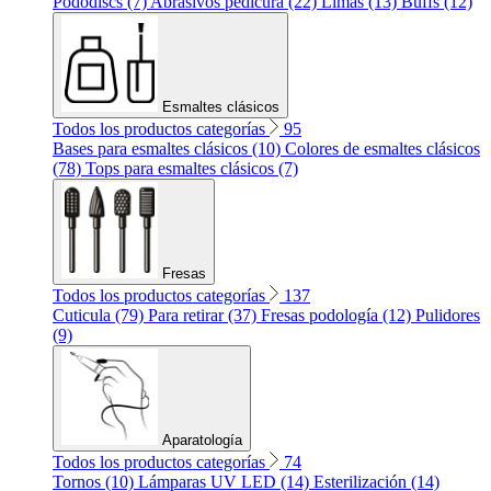
Pododiscs (7)
Abrasivos pedicura (22)
Limas (13)
Buffs (12)
Esmaltes clásicos
Todos los productos categorías
95
Bases para esmaltes clásicos (10)
Colores de esmaltes clásicos
(78)
Tops para esmaltes clásicos (7)
Fresas
Todos los productos categorías
137
Cuticula (79)
Para retirar (37)
Fresas podología (12)
Pulidores
(9)
Aparatología
Todos los productos categorías
74
Tornos (10)
Lámparas UV LED (14)
Esterilización (14)